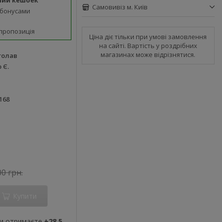
ний кешбек
Самовивіз м. Київ
 бонусами
пропозиція
Ціна діє тільки при умові замовлення
на сайті. Вартість у роздрібних
магазинах може відрізнятися.
голав
 Є.
168
00 грн.
Купити
ви отримаєте
+28.5