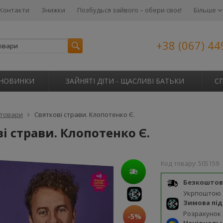
Контакти
Знижки
Позбудься зайвого – обери своє!
Більше
+38 (067) 44
НОВИНКИ
ЗАЙНЯТІ ДІТИ - ЩАСЛИВІ БАТЬКИ
С
 товари
Святкові страви. Клопотенко Є.
і страви. Клопотенко Є.
Код товару:
505159
Безкоштов
Укрпоштою
Зимова пі
Розрахунок
-5%