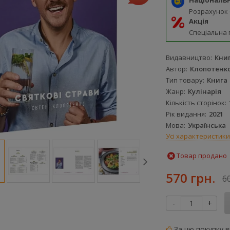
Національ
Розрахунок
Акція
Спеціальна 
Видавництво
Кни
Автор
Клопотенко
Тип товару
Книга
Жанр
Кулінарія
Кількість сторінок
Рік видання
2021
Мова
Українська
Усі характеристики
Товар продано
570 грн.
6
-
+
За цю покупку 