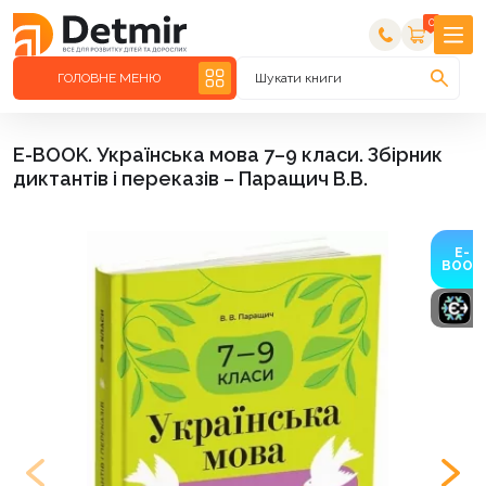
0
ГОЛОВНЕ МЕНЮ
Шукати книги
E-BOOK. Українська мова 7–9 класи. Збірник
диктантів і переказів – Паращич В.В.
E-
BOOK