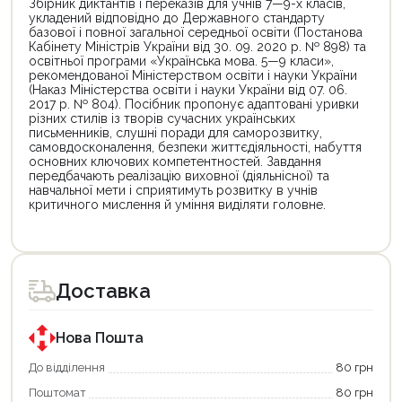
Збірник диктантів і переказів для учнів 7—9-х класів,
укладений відповідно до Державного стандарту
базової і повної загальної середньої освіти (Постанова
Кабінету Міністрів України від 30. 09. 2020 р. № 898) та
освітньої програми «Українська мова. 5—9 класи»,
рекомендованої Міністерством освіти і науки України
(Наказ Міністерства освіти і науки України від 07. 06.
2017 р. № 804). Посібник пропонує адаптовані уривки
різних стилів із творів сучасних українських
письменників, слушні поради для саморозвитку,
самовдосконалення, безпеки життєдіяльності, набуття
основних ключових компетентностей. Завдання
передбачають реалізацію виховної (діяльнісної) та
навчальної мети і сприятимуть розвитку в учнів
критичного мислення й уміння виділяти головне.
Цей
Цей
товар
товар
доступний
доступний
для
для
Доставка
покупки
покупки
за
за
державною
державною
програмою
програмою
Нова Пошта
єКнига.
«Національний
Використовуйте
кешбек».
До відділення
80 грн
свою
Оплачуйте
Поштомат
80 грн
карту
покупку