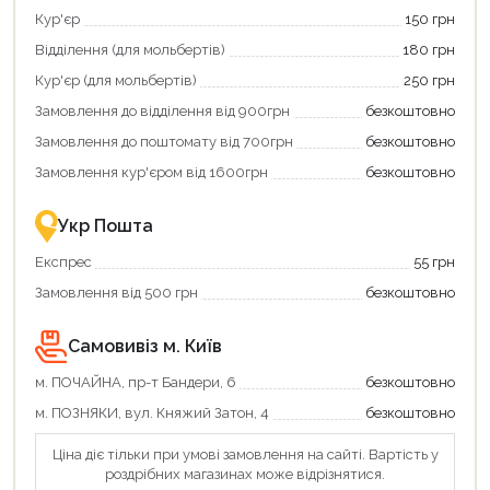
єКнига,
картою
Кур'єр
150 грн
щоб
«Національний
зекономити
кешбек»
Відділення (для мольбертів)
180 грн
та
та
отримати
отримуйте
Кур'єр (для мольбертів)
250 грн
додаткові
вигідне
Замовлення до відділення від 900грн
безкоштовно
переваги!
повернення
Купити
коштів!
Замовлення до поштомату від 700грн
безкоштовно
картою
Економте
єКнига
більше
Замовлення кур'єром від 1600грн
безкоштовно
–
разом
це
із
зручно
державною
Укр Пошта
та
підтримкою!
вигідно!
Експрес
55 грн
Замовлення від 500 грн
безкоштовно
Самовивіз м. Київ
м. ПОЧАЙНА, пр-т Бандери, 6
безкоштовно
м. ПОЗНЯКИ, вул. Княжий Затон, 4
безкоштовно
Продовжити покупки
Ціна діє тільки при умові замовлення на сайті. Вартість у
Оформити замовлення
роздрібних магазинах може відрізнятися.