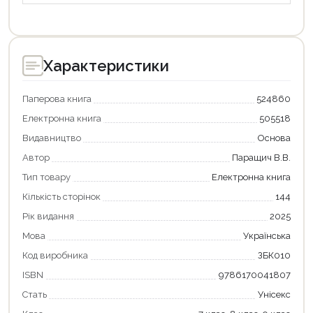
Характеристики
Паперова книга
524860
Електронна книга
505518
Видавництво
Основа
Автор
Паращич В.В.
Тип товару
Електронна книга
Кількість сторінок
144
Рік видання
2025
Мова
Українська
Код виробника
ЗБК010
ISBN
9786170041807
Стать
Унісекс