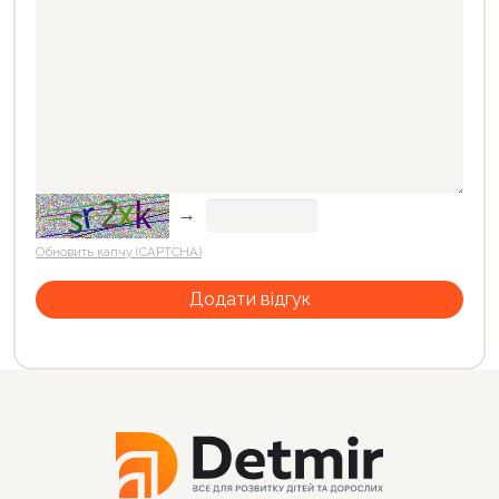
→
Обновить капчу (CAPTCHA)