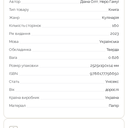
Автор
Діана Олт, Неро Гамуї
Продовжити покупки
Тип товару
Книга
Оформити замовлення
Жанр
Кулінарія
Кількість сторінок
160
Рік видання
2023
Мова
Українська
Обкладинка
Тверда
Вага
0.626
Розмір упаковки
2525х190х14 мм
ISBN
9786177756650
Стать
Унісекс
Вік
дорослі
Країна виробник
Україна
Матеріал
Папір