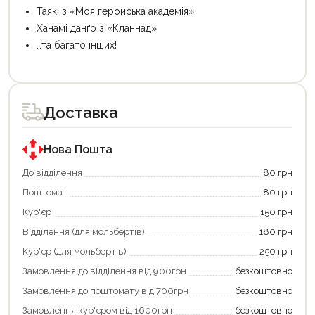
Таякі з «Моя геройська академія»
Ханамі данґо з «Кланнад»
…та багато інших!
Цей
Цей
товар
товар
доступний
доступний
для
для
Доставка
покупки
покупки
за
за
державною
державною
програмою
програмою
Нова Пошта
єКнига.
«Національний
Використовуйте
кешбек».
До відділення
80 грн
свою
Оплачуйте
Поштомат
80 грн
карту
покупку
єКнига,
картою
Кур'єр
150 грн
щоб
«Національний
зекономити
кешбек»
Відділення (для мольбертів)
180 грн
та
та
отримати
отримуйте
Кур'єр (для мольбертів)
250 грн
додаткові
вигідне
Замовлення до відділення від 900грн
безкоштовно
переваги!
повернення
Купити
коштів!
Замовлення до поштомату від 700грн
безкоштовно
картою
Економте
єКнига
більше
Замовлення кур'єром від 1600грн
безкоштовно