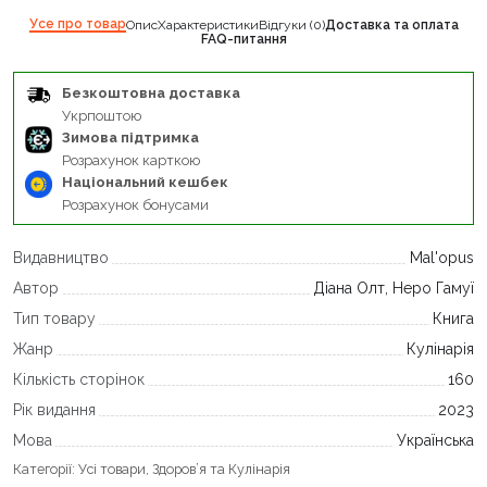
Усе про товар
Опис
Характеристики
Відгуки (0)
Доставка та оплата
FAQ-питання
Безкоштовна доставка
Укрпоштою
Зимова підтримка
Розрахунок карткою
Національний кешбек
Розрахунок бонусами
Видавництво
Mal'opus
Автор
Діана Олт, Неро Гамуї
Тип товару
Книга
Жанр
Кулінарія
Кількість сторінок
160
Рік видання
2023
Мова
Українська
Категорії:
Усі товари
,
Здоров’я та Кулінарія