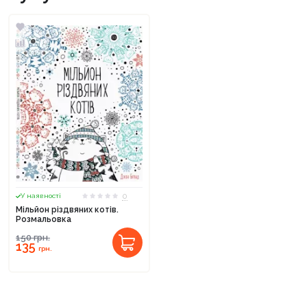
0
У наявності
Мільйон різдвяних котів.
Розмальовка
150
грн.
135
грн.