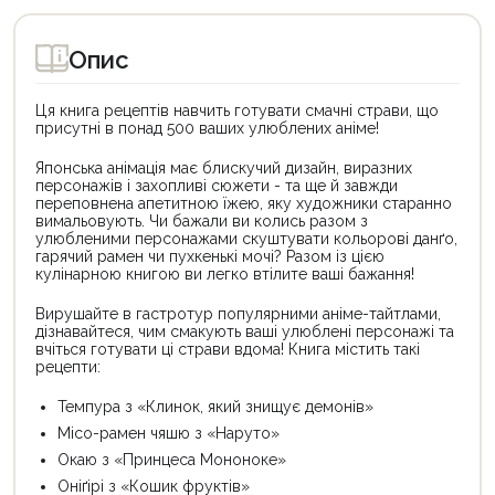
Опис
Ця книга рецептів навчить готувати смачні страви, що
присутні в понад 500 ваших улюблених аніме!
Японська анімація має блискучий дизайн, виразних
персонажів і захопливі сюжети - та ще й завжди
переповнена апетитною їжею, яку художники старанно
вимальовують. Чи бажали ви колись разом з
улюбленими персонажами скуштувати кольорові данґо,
гарячий рамен чи пухкенькі мочі? Разом із цією
кулінарною книгою ви легко втілите ваші бажання!
Вирушайте в гастротур популярними аніме-тайтлами,
дізнавайтеся, чим смакують ваші улюблені персонажі та
вчіться готувати ці страви вдома! Книга містить такі
рецепти:
Темпура з «Клинок, який знищує демонів»
Місо-рамен чяшю з «Наруто»
Окаю з «Принцеса Мононоке»
Оніґірі з «Кошик фруктів»