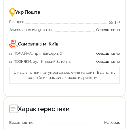
–
разом
це
із
зручно
державною
Укр Пошта
та
підтримкою!
вигідно!
Експрес
55 грн
Замовлення від 500 грн
безкоштовно
Самовивіз м. Київ
м. ПОЧАЙНА, пр-т Бандери, 6
безкоштовно
м. ПОЗНЯКИ, вул. Княжий Затон, 4
безкоштовно
Ціна діє тільки при умові замовлення на сайті. Вартість у
роздрібних магазинах може відрізнятися.
Характеристики
Видавництво
Mal'opus