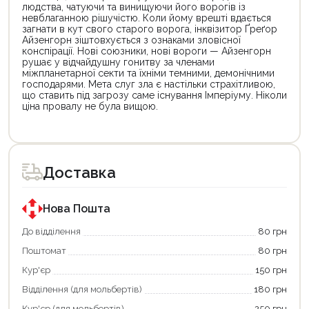
людства, чатуючи та винищуючи його ворогів із
невблаганною рішучістю. Коли йому врешті вдається
загнати в кут свого старого ворога, інквізитор Ґреґор
Айзенгорн зіштовхується з ознаками зловісної
конспірації. Нові союзники, нові вороги — Айзенгорн
рушає у відчайдушну гонитву за членами
міжпланетарної секти та їхніми темними, демонічними
господарями. Мета слуг зла є настільки страхітливою,
що ставить під загрозу саме існування Імперіуму. Ніколи
ціна провалу не була вищою.
Цей
товар
доступний
для
Доставка
покупки
за
державною
програмою
Нова Пошта
єКнига.
Використовуйте
До відділення
80 грн
свою
Поштомат
80 грн
карту
єКнига,
Кур'єр
150 грн
щоб
зекономити
Відділення (для мольбертів)
180 грн
та
отримати
Кур'єр (для мольбертів)
250 грн