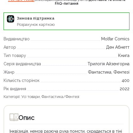
FAQ-питання
Зимова підтримка
Розрахунок карткою
Видавництво
Molfar Comics
Автор
Ден Абнетт
Тип товару
Книга
Серія видавництва
Трилогія Айзенгорна
Жанр
Фантастика, Фентезі
Кількість сторінок
400
Рік видання
2022
Категорії:
Усі товари
,
Фантастика/Фентезі
Опис
Інквізиція, немов разюча рука помсти, скрадається в тіні