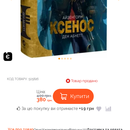
КОД ТОВАРУ:
505826
Товар продано
Ціна:
Купити
400
грн.
380
грн.
За цю покупку ви отримаєте
+19 грн
Усе про товар
Опис
Характеристики
Відгуки (0)
Доставка та оплата