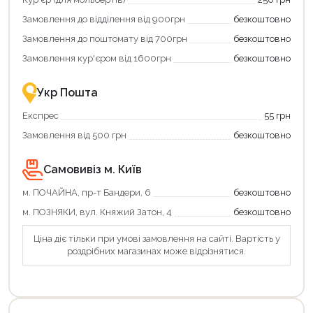
додаткові
Замовлення до відділення від 900грн
безкоштовно
переваги!
Купити
Замовлення до поштомату від 700грн
безкоштовно
картою
єКнига
Замовлення кур'єром від 1600грн
безкоштовно
–
це
зручно
Укр Пошта
та
вигідно!
Експрес
55 грн
Замовлення від 500 грн
безкоштовно
Самовивіз м. Київ
м. ПОЧАЙНА, пр-т Бандери, 6
безкоштовно
м. ПОЗНЯКИ, вул. Княжий Затон, 4
безкоштовно
Ціна діє тільки при умові замовлення на сайті. Вартість у
роздрібних магазинах може відрізнятися.
Продовжити покупки
Оформити замовлення