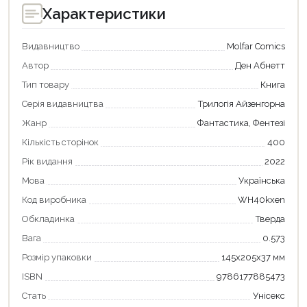
Характеристики
Видавництво
Molfar Comics
Автор
Ден Абнетт
Тип товару
Книга
Серія видавництва
Трилогія Айзенгорна
Жанр
Фантастика, Фентезі
Кількість сторінок
400
Рік видання
2022
Мова
Українська
Код виробника
WH40kxen
Обкладинка
Тверда
Вага
0.573
Розмір упаковки
145х205х37 мм
ISBN
9786177885473
Стать
Унісекс