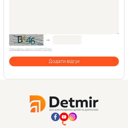
→
Обновить капчу (CAPTCHA)