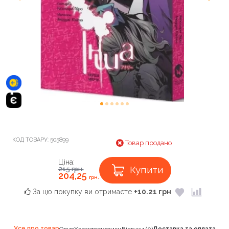
КОД ТОВАРУ:
505899
Товар продано
Ціна:
Купити
215
грн.
204,25
грн.
За цю покупку ви отримаєте
+10.21 грн
Усе про товар
Опис
Характеристики
Відгуки (0)
Доставка та оплата