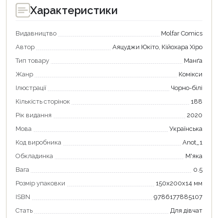
Характеристики
Видавництво
Molfar Comics
Автор
Аяцуджи Юкіто, Кійохара Хіро
Тип товару
Манґа
Жанр
Комікси
Ілюстрації
Чорно-білі
Кількість сторінок
188
Рік видання
2020
Мова
Українська
Код виробника
Anot_1
Продовжити покупки
Обкладинка
М'яка
Оформити замовлення
Вага
0.5
Розмір упаковки
150х200х14 мм
ISBN
9786177885107
Стать
Для дівчат