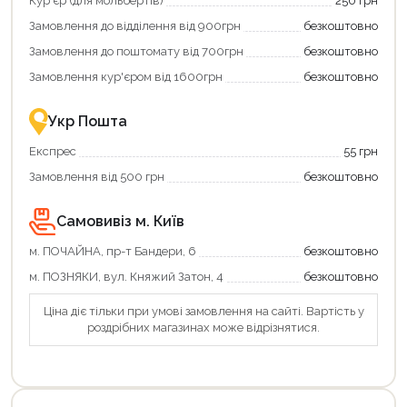
Кур'єр (для мольбертів)
250 грн
додаткові
Замовлення до відділення від 900грн
безкоштовно
переваги!
Купити
Замовлення до поштомату від 700грн
безкоштовно
картою
єКнига
Замовлення кур'єром від 1600грн
безкоштовно
–
це
зручно
Укр Пошта
та
вигідно!
Експрес
55 грн
Замовлення від 500 грн
безкоштовно
Самовивіз м. Київ
м. ПОЧАЙНА, пр-т Бандери, 6
безкоштовно
м. ПОЗНЯКИ, вул. Княжий Затон, 4
безкоштовно
Ціна діє тільки при умові замовлення на сайті. Вартість у
роздрібних магазинах може відрізнятися.