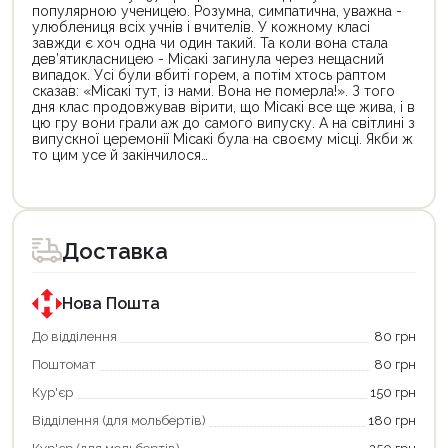
популярною ученицею. Розумна, симпатична, уважна -
улюблениця всіх учнів і вчителів. У кожному класі
завжди є хоч одна чи один такий. Та коли вона стала
дев’ятикласницею - Місакі загинула через нещасний
випадок. Усі були вбиті горем, а потім хтось раптом
сказав: «Місакі тут, із нами. Вона не померла!». З того
дня клас продовжував вірити, що Місакі все ще жива, і в
цю гру вони грали аж до самого випуску. А на світлині з
випускної церемонії Місакі була на своєму місці. Якби ж
то цим усе й закінчилося…
Цей
товар
доступний
для
Доставка
покупки
за
державною
програмою
Нова Пошта
єКнига.
Використовуйте
До відділення
80 грн
свою
Поштомат
80 грн
карту
єКнига,
Кур'єр
150 грн
щоб
зекономити
Відділення (для мольбертів)
180 грн
та
отримати