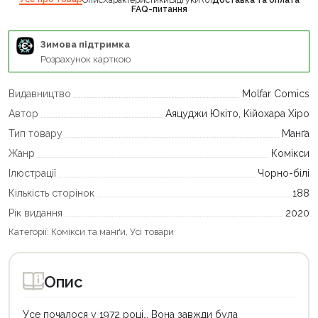
FAQ-питання
Зимова підтримка
Розрахунок карткою
Видавництво
Molfar Comics
Автор
Аяцуджи Юкіто, Кійохара Хіро
Тип товару
Манґа
Жанр
Комікси
Ілюстрації
Чорно-білі
Кількість сторінок
188
Рік видання
2020
Категорії:
Комікси та манґи
,
Усі товари
Опис
Усе почалося у 1972 році… Вона завжди була