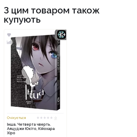
З цим товаром також
купують
Очікується
0
Інша. Четверта чверть.
Аяцуджи Юкіто, Кійохара
Хіро