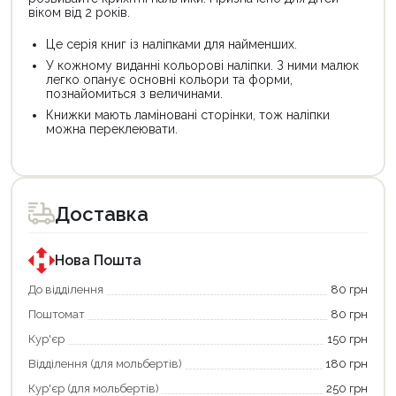
віком від 2 років.
Це серія книг із наліпками для найменших.
У кожному виданні кольорові наліпки. З ними малюк
легко опанує основні кольори та форми,
познайомиться з величинами.
Книжки мають ламіновані сторінки, тож наліпки
можна переклеювати.
Цей
Цей
товар
товар
доступний
доступний
для
для
Доставка
покупки
покупки
за
за
державною
державною
програмою
програмою
Нова Пошта
єКнига.
«Національний
Використовуйте
кешбек».
До відділення
80 грн
свою
Оплачуйте
Поштомат
80 грн
карту
покупку
єКнига,
картою
Кур'єр
150 грн
щоб
«Національний
зекономити
кешбек»
Відділення (для мольбертів)
180 грн
та
та
отримати
отримуйте
Кур'єр (для мольбертів)
250 грн