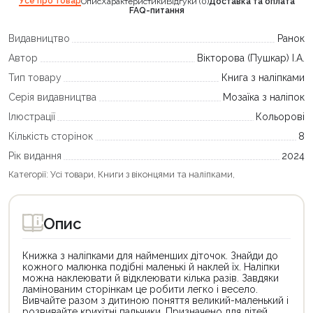
Усе про товар
Опис
Характеристики
Відгуки (0)
Доставка та оплата
FAQ-питання
Видавництво
Ранок
Автор
Вікторова (Пушкар) І.А.
Тип товару
Книга з наліпками
Серія видавництва
Мозаїка з наліпок
Ілюстрації
Кольорові
Кількість сторінок
8
Рік видання
2024
Категорії:
Усі товари
,
Книги з віконцями та наліпками
,
Опис
Книжка з наліпками для найменших діточок. Знайди до
кожного малюнка подібні маленькі й наклей їх. Наліпки
можна наклеювати й відклеювати кілька разів. Завдяки
ламінованим сторінкам це робити легко і весело.
Вивчайте разом з дитиною поняття великий-маленький і
розвивайте крихітні пальчики. Призначено для дітей