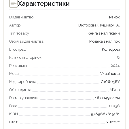
Характеристики
Видавництво
Ранок
Автор
Вікторова (Пушкар) І.А.
Тип товару
Книга з наліпками
Серія видавництва
Мозаїка з наліпок
Ілюстрації
Кольорові
Кількість сторінок
8
Рік видання
2024
Мова
Українська
Код виробника
С166058У
Обкладинка
М'яка
Продовжити покупки
Розмір упаковки
167х149х2 мм
Оформити замовлення
Вага
0.036
ISBN
9789667615161
Стать
Унісекс