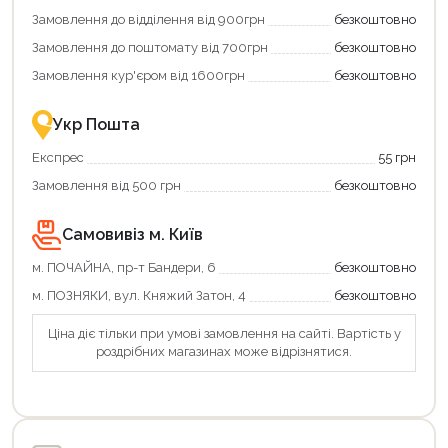
додаткові
вигідне
Замовлення до відділення від 900грн
безкоштовно
переваги!
повернення
Купити
коштів!
Замовлення до поштомату від 700грн
безкоштовно
картою
Економте
єКнига
більше
Замовлення кур'єром від 1600грн
безкоштовно
–
разом
це
із
зручно
державною
Укр Пошта
та
підтримкою!
вигідно!
Експрес
55 грн
Замовлення від 500 грн
безкоштовно
Самовивіз м. Київ
м. ПОЧАЙНА, пр-т Бандери, 6
безкоштовно
м. ПОЗНЯКИ, вул. Княжий Затон, 4
безкоштовно
Ціна діє тільки при умові замовлення на сайті. Вартість у
роздрібних магазинах може відрізнятися.