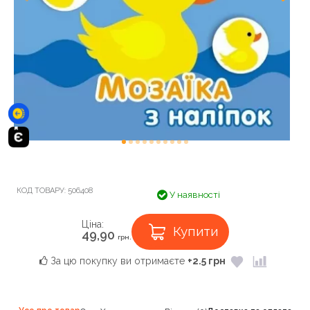
КОД ТОВАРУ:
506408
У наявності
Ціна:
Купити
49,90
грн.
За цю покупку ви отримаєте
+2.5 грн