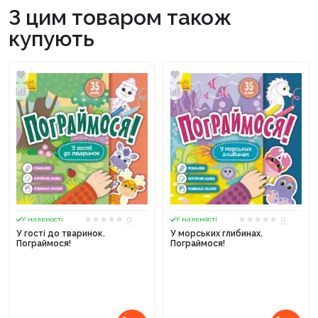
З цим товаром також
купують
0
0
У наявності
У наявності
У гості до тваринок.
У морських глибинах.
Пограймося!
Пограймося!