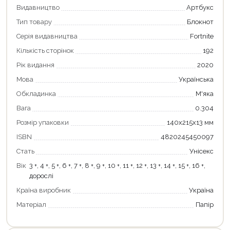
Видавництво
Артбукс
Тип товару
Блокнот
Серія видавництва
Fortnite
Кількість сторінок
192
Рік видання
2020
Мова
Українська
Обкладинка
М'яка
Вага
0.304
Розмір упаковки
140х215х13 мм
ISBN
4820245450097
Стать
Унісекс
Вік
3 +, 4 +, 5 +, 6 +, 7 +, 8 +, 9 +, 10 +, 11 +, 12 +, 13 +, 14 +, 15 +, 16 +,
дорослі
Країна виробник
Україна
Матеріал
Папір