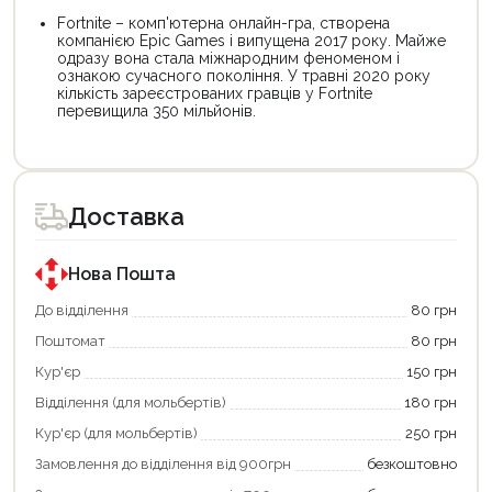
Fortnite – комп'ютерна онлайн-гра, створена
компанією Epic Games і випущена 2017 року. Майже
одразу вона стала міжнародним феноменом і
ознакою сучасного покоління. У травні 2020 року
кількість зареєстрованих гравців у Fortnite
перевищила 350 мільйонів.
Доставка
Нова Пошта
До відділення
80 грн
Поштомат
80 грн
Продовжити покупки
Кур'єр
150 грн
Оформити замовлення
Відділення (для мольбертів)
180 грн
Кур'єр (для мольбертів)
250 грн
Замовлення до відділення від 900грн
безкоштовно