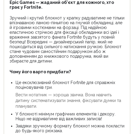
Epic Games — жаданий об'єкт для кожного, хто
грає у Fortnite.
Зручний і крутий блокнот у крапку радуватиме не тільки
впізнаваною ламою-піньятою на гнучкій обкладинці, але
й ігровими костюмами на форзаці. Під надійною
еластичною стрічкою для фіксації обкладинки всі ідеї і
враження завзятого фаната Fortnite будуть у повній
безпеці! Всередині — дизайнерський папір, який не
пошкодиться від сильного натискання ручкою. Блокнот
стане чудовим самостійним подарунком або ж
доповненням до книжкового подарунка, який ви
збираєте для дитини.
Чому його варто придбати?
Це ексклюзивний блокнот Fortnite для справжніх
поціновувачів гри.
Вести нотатник — хороша звичка. Вона навчить
дитину систематизувати знання, фіксувати думки та
планувати.
У блокноті мінімум графічних елементів і декору.
Ніщо не відриватиме від важливих записів!
Завдяки зручному формату блокнот можна покласти
до будь-якого рюкзака.