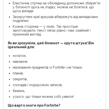
Еластична стрічка на обкладинці допоможе зберегти
у блокноті щось на згадку, можна не боятися, що
щось випаде.
Заокруглені краї аркушів вбережуть від випадкових
подряпин.
Кожна сторінка — у лінію. Так простіше
занотовувати: текст лягає рівно і має охайний і
приємний вигляд.
Як ви зрозуміли, цей блокнот — крута штука! Він
ідеальний для:
нотаток,
навчання,
малювання предметів із Fortnite і не тільки,
планів,
секретів,
спогадів і подорожніх записів,
бажань,
усього, що тільки можна собі уявити!
Що варто знати про Fortnite?