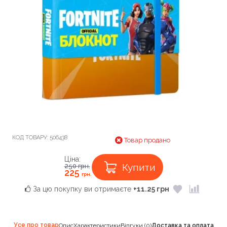
КОД ТОВАРУ:
506438
Товар продано
Ціна:
Купити
250
грн.
225
грн.
За цю покупку ви отримаєте
+11.25 грн
Усе про товар
Опис
Характеристики
Відгуки (0)
Доставка та оплата