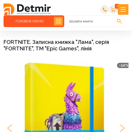
0
ГОЛОВНЕ МЕНЮ
Шукати книги
FORTNITE. Записна книжка "Лама", серія
"FORTNITE", ТМ "Epic Games", лінія
-10%