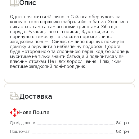
Опис
Однієї ночі життя 12-річного Сайласа обернулося на
кошмар: троє вершників забрали його батька. Хлопчина
лишається сам на сам зі своїми тривогами. Хіба що
поряд є Рукавиця, але він привид. Здається, життя
поринуло в темряву. Та якось на порозі з’явився
загадковий поні — і Сайлас сміливо вирішує покинути
домівку й вирушити в небезпечну подорож. Дорога
буде моторошною та сповненою перешкод, бо хлопець
муситиме не тільки знайти батька, а й подивитися у вічі
власним страхам. Це шлях дорослішання. Шлях, яким
вестиме загадковий поні-провідник.
Цей
Цей
товар
товар
доступний
доступний
для
для
Доставка
покупки
покупки
за
за
державною
державною
програмою
програмою
Нова Пошта
єКнига.
«Національний
Використовуйте
кешбек».
До відділення
80 грн
свою
Оплачуйте
Поштомат
80 грн
карту
покупку
єКнига,
картою