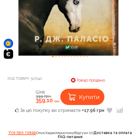
КОД ТОВАРУ:
507040
Товар продано
Ціна:
Купити
399
грн.
359,10
грн.
За цю покупку ви отримаєте
+17.96 грн
Усе про товар
Опис
Характеристики
Відгуки (0)
Доставка та оплата
FAQ-питання