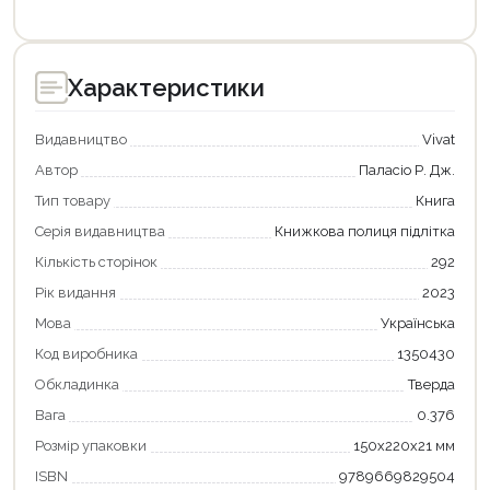
Характеристики
Видавництво
Vivat
Автор
Паласіо Р. Дж.
Тип товару
Книга
Серія видавництва
Книжкова полиця підлітка
Кількість сторінок
292
Рік видання
2023
Мова
Українська
Код виробника
1350430
Обкладинка
Тверда
Вага
0.376
Розмір упаковки
150х220х21 мм
ISBN
9789669829504