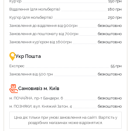
Кур'єр
150 грн
щоб
«Національний
зекономити
кешбек»
Відділення (для мольбертів)
180 грн
та
та
отримати
отримуйте
Кур'єр (для мольбертів)
250 грн
додаткові
вигідне
Замовлення до відділення від 900грн
безкоштовно
переваги!
повернення
Купити
коштів!
Замовлення до поштомату від 700грн
безкоштовно
картою
Економте
єКнига
більше
Замовлення кур'єром від 1600грн
безкоштовно
–
разом
це
із
зручно
державною
Укр Пошта
та
підтримкою!
вигідно!
Експрес
55 грн
Замовлення від 500 грн
безкоштовно
Самовивіз м. Київ
м. ПОЧАЙНА, пр-т Бандери, 6
безкоштовно
Продовжити покупки
м. ПОЗНЯКИ, вул. Княжий Затон, 4
безкоштовно
Оформити замовлення
Ціна діє тільки при умові замовлення на сайті. Вартість у
роздрібних магазинах може відрізнятися.