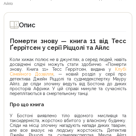
Айлз
Опис
Померти знову — книга 11 від Тесс
Ґеррітсен у серії Ріццолі та Айлс
Коли хижак полює не в джунглях, а серед людей, навіть
досвідчені слідчі можуть стати здобиччю. «Померти
знову. Книга 11» Тесс Ґеррітсен, видана у
Клубі
Сімейного Дозвілля
, — новий розділ у серії про
детектива Джейн Ріццолі та судмедекспертку Мауру
Айлз, де сліди злочину ведуть від Бостона до диких
просторів Африки. У цій справі минуле та сучасність
переплітаються в смертельному танці.
Про що книга
У Бостоні виявлено тіло відомого мисливця та
таксидерміста, жорстоко вбитого у власному будинку.
Сліди на місці злочину нагадують напади диких тварин,
але все вказує на людську жорстокість. Детектив
Джейн Ріццолі та судмедекспертка Маура Айлз