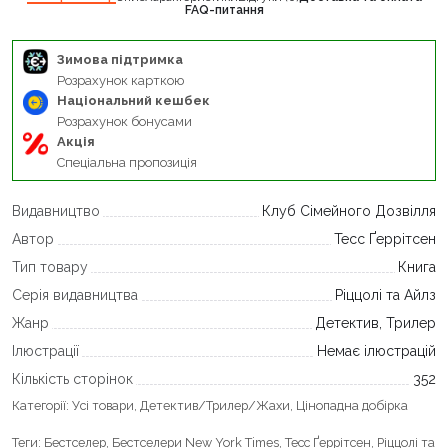
FAQ-питання
Зимова підтримка
Розрахунок карткою
Національний кешбек
Розрахунок бонусами
Акція
Спеціальна пропозиція
Видавництво
Клуб Сімейного Дозвілля
Автор
Тесс Ґеррітсен
Тип товару
Книга
Серія видавництва
Ріццолі та Айлз
Жанр
Детектив, Трилер
Ілюстрації
Немає ілюстрацій
Кількість сторінок
352
Категорії:
Усі товари
,
Детектив/Трилер/Жахи
,
Цінопадна добірка
Теги:
Бестселер
,
Бестселери New York Times
,
Тесс Ґеррітсен
,
Ріццолі та