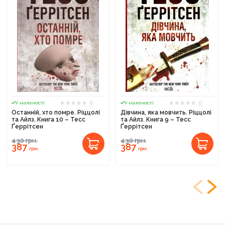
0
0
У наявності
У наявності
Останній, хто помре. Ріццолі
Дівчина, яка мовчить. Ріццолі
та Айлз. Книга 10 – Тесс
та Айлз. Книга 9 – Тесс
Ґеррітсен
Ґеррітсен
430
грн.
430
грн.
387
387
грн.
грн.