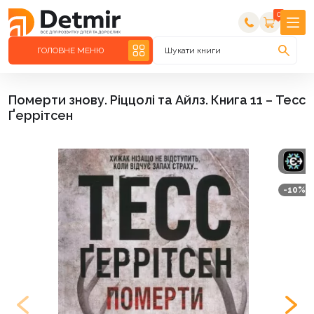
0
ГОЛОВНЕ МЕНЮ
Шукати книги
Померти знову. Ріццолі та Айлз. Книга 11 – Тесс
Ґеррітсен
-10%