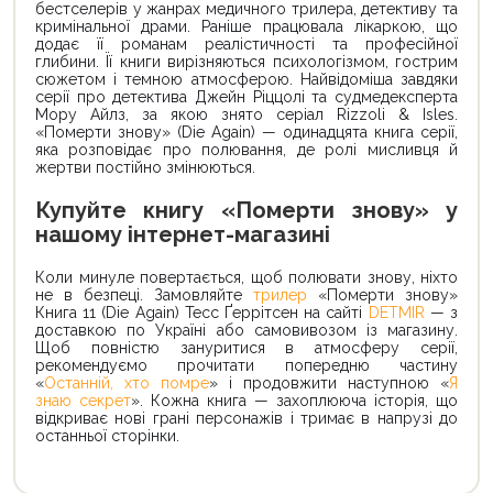
бестселерів у жанрах медичного трилера, детективу та
кримінальної драми. Раніше працювала лікаркою, що
додає її романам реалістичності та професійної
глибини. Її книги вирізняються психологізмом, гострим
сюжетом і темною атмосферою. Найвідоміша завдяки
серії про детектива Джейн Ріццолі та судмедексперта
Мору Айлз, за якою знято серіал Rizzoli & Isles.
«Померти знову» (Die Again) — одинадцята книга серії,
яка розповідає про полювання, де ролі мисливця й
жертви постійно змінюються.
Купуйте книгу «Померти знову» у
нашому інтернет-магазині
Коли минуле повертається, щоб полювати знову, ніхто
не в безпеці. Замовляйте
трилер
«Померти знову»
Книга 11 (Die Again) Тесс Ґеррітсен на сайті
DETMIR
— з
доставкою по Україні або самовивозом із магазину.
Щоб повністю зануритися в атмосферу серії,
рекомендуємо прочитати попередню частину
«
Останній, хто помре
» і продовжити наступною «
Я
знаю секрет
». Кожна книга — захоплююча історія, що
відкриває нові грані персонажів і тримає в напрузі до
останньої сторінки.