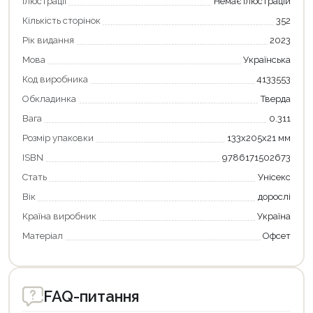
Ілюстрації
Немає ілюстрацій
Кількість сторінок
352
Рік видання
2023
Мова
Українська
Код виробника
4133553
Обкладинка
Тверда
Вага
0.311
Розмір упаковки
133х205х21 мм
ISBN
9786171502673
Стать
Унісекс
Вік
дорослі
Країна виробник
Україна
Матеріал
Офсет
FAQ-питання