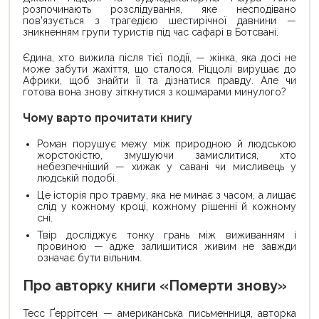
розпочинають розслідування, яке несподівано
пов'язується з трагедією шестирічної давнини —
зникненням групи туристів під час сафарі в Ботсвані.
Єдина, хто вижила після тієї події, — жінка, яка досі не
може забути жахіття, що сталося. Ріццолі вирушає до
Африки, щоб знайти її та дізнатися правду. Але чи
готова вона знову зіткнутися з кошмарами минулого?
Чому варто прочитати книгу
Роман порушує межу між природною й людською
жорстокістю, змушуючи замислитися, хто
небезпечніший — хижак у савані чи мисливець у
людській подобі.
Це історія про травму, яка не минає з часом, а лишає
слід у кожному кроці, кожному рішенні й кожному
сні.
Твір досліджує тонку грань між виживанням і
провиною — адже залишитися живим не завжди
означає бути вільним.
Про авторку книги «Померти знову»
Тесс Ґеррітсен — американська письменниця, авторка