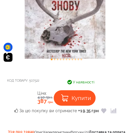
КОД ТОВАРУ:
507522
У наявності
Ціна:
Купити
430
грн.
387
грн.
За цю покупку ви отримаєте
+19.35 грн
Усе про товар
Опис
Характеристики
Відгуки (0)
Доставка та оплата