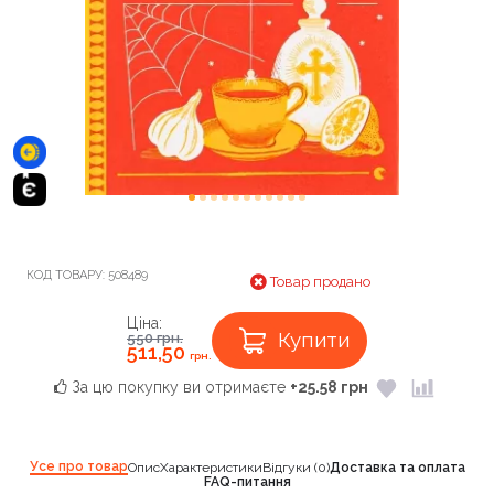
КОД ТОВАРУ:
508489
Товар продано
Ціна:
Купити
550
грн.
511,50
грн.
За цю покупку ви отримаєте
+25.58 грн
Усе про товар
Опис
Характеристики
Відгуки (0)
Доставка та оплата
FAQ-питання