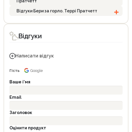
Пратчетт
Відгуки Бери за горло. Террі Пратчетт
Відгуки
Написати відгук
Гість
Google
Ваше і'мя
Email
Заголовок
Оцінити продукт