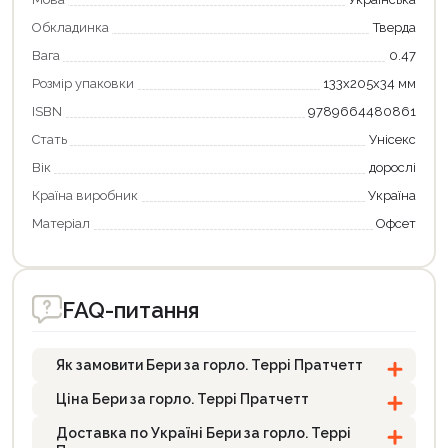
Обкладинка
Тверда
Вага
0.47
Розмір упаковки
133х205х34 мм
ISBN
9789664480861
Стать
Унісекс
Вік
дорослі
Країна виробник
Україна
Матеріал
Офсет
FAQ-питання
Як замовити Бери за горло. Террі Пратчетт
Ціна Бери за горло. Террі Пратчетт
Доставка по Україні Бери за горло. Террі