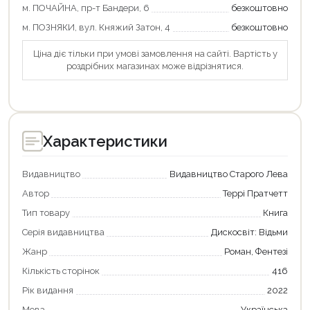
Оформити замовлення
м. ПОЧАЙНА, пр-т Бандери, 6
безкоштовно
м. ПОЗНЯКИ, вул. Княжий Затон, 4
безкоштовно
Ціна діє тільки при умові замовлення на сайті. Вартість у
роздрібних магазинах може відрізнятися.
Характеристики
Видавництво
Видавництво Старого Лева
Автор
Террі Пратчетт
Тип товару
Книга
Серія видавництва
Дискосвіт: Відьми
Жанр
Роман, Фентезі
Кількість сторінок
416
Рік видання
2022
Мова
Українська