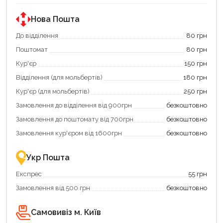
за
за
державною
державною
програмою
програмою
Нова Пошта
єКнига.
«Національний
Використовуйте
кешбек».
До відділення
80 грн
свою
Оплачуйте
Поштомат
80 грн
карту
покупку
єКнига,
картою
Кур'єр
150 грн
щоб
«Національний
зекономити
кешбек»
Відділення (для мольбертів)
180 грн
та
та
отримати
отримуйте
Кур'єр (для мольбертів)
250 грн
додаткові
вигідне
Замовлення до відділення від 900грн
безкоштовно
переваги!
повернення
Купити
коштів!
Замовлення до поштомату від 700грн
безкоштовно
картою
Економте
єКнига
більше
Замовлення кур'єром від 1600грн
безкоштовно
–
разом
це
із
зручно
державною
Укр Пошта
та
підтримкою!
вигідно!
Експрес
55 грн
Замовлення від 500 грн
безкоштовно
Продовжити покупки
Самовивіз м. Київ