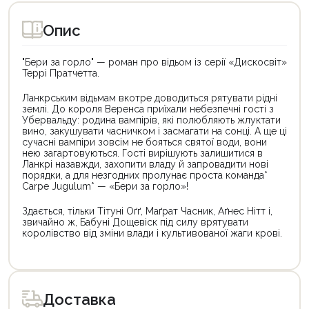
Опис
"Бери за горло" — роман про відьом із серії «Дискосвіт»
Террі Пратчетта.
Ланкрським відьмам вкотре доводиться рятувати рідні
землі. До короля Веренса приїхали небезпечні гості з
Убервальду: родина вампірів, які полюбляють жлуктати
вино, закушувати часничком і засмагати на сонці. А ще ці
сучасні вампіри зовсім не бояться святої води, вони
нею загартовуються. Гості вирішують залишитися в
Ланкрі назавжди, захопити владу й запровадити нові
порядки, а для незгодних пролунає проста команда*
Carpe Jugulum* — «Бери за горло»!
Здається, тільки Тітуні Оґґ, Маґрат Часник, Аґнес Нітт і,
звичайно ж, Бабуні Дощевіск під силу врятувати
королівство від зміни влади і культивованої жаги крові.
Цей
Цей
товар
товар
доступний
доступний
для
для
Доставка
покупки
покупки