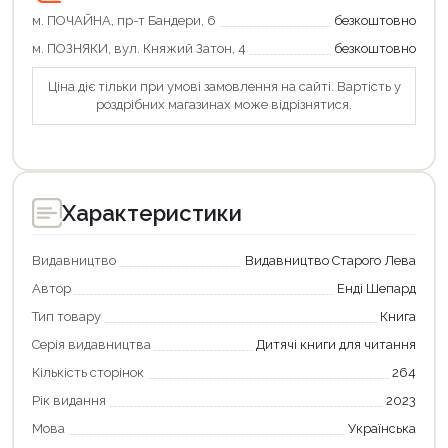
м. ПОЧАЙНА, пр-т Бандери, 6
безкоштовно
м. ПОЗНЯКИ, вул. Княжий Затон, 4
безкоштовно
Ціна діє тільки при умові замовлення на сайті. Вартість у
роздрібних магазинах може відрізнятися.
Характеристики
Видавництво
Видавництво Старого Лева
Автор
Енді Шепард
Тип товару
Книга
Серія видавництва
Дитячі книги для читання
Продовжити покупки
Кількість сторінок
264
Оформити замовлення
Рік видання
2023
Мова
Українська