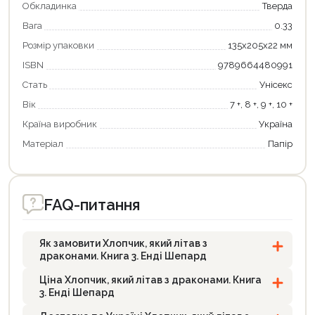
Обкладинка
Тверда
Вага
0.33
Розмір упаковки
135х205х22 мм
ISBN
9789664480991
Стать
Унісекс
Вік
7 +, 8 +, 9 +, 10 +
Країна виробник
Україна
Матеріал
Папір
FAQ-питання
Як замовити Хлопчик, який літав з
драконами. Книга 3. Енді Шепард
Ціна Хлопчик, який літав з драконами. Книга
3. Енді Шепард