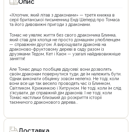
Опис
«Хлопчик, який літав з драконами» — третя книжка в
серії британської письменниці Енді Шеперд про Томаса
та його диво­вижні пригоди з драконами.
Томас не уявляє життя без свого дракончика Блимка,
який став для хлопця не просто домашнім улюбленцем
— справжнім другом. А вирощувати драконів на
драконово-фруктовому дереві в саду разом із
друзяками Тедом, Кет і Каєм — узагалі найдивовижніше
заняття!
Але Томас дещо пообіцяв дідусеві: вони дозволять
своїм драконам повернутися туди, де їм належить бути.
Однак виконати обіцянку зовсім нелегко. Не тоді, коли
вони все ще так весело проводять час із Блимком,
Світликом, Крижинкою і Хитруном. Не тоді, коли їм слід
з’ясувати, де справжній дім драконів. І не тоді, коли
Томас настільки близький до розкриття історії
таємничого драконового дерева...
Цей
Цей
товар
товар
доступний
доступний
для
для
Доставка
покупки
покупки