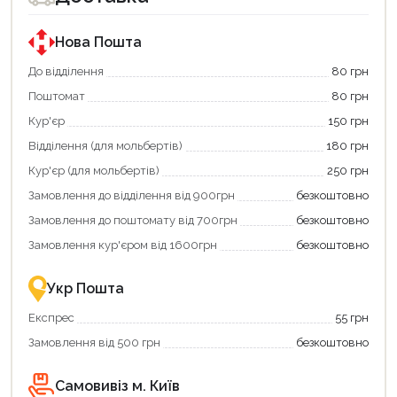
за
за
державною
державною
програмою
програмою
Нова Пошта
єКнига.
«Національний
Використовуйте
кешбек».
До відділення
80 грн
свою
Оплачуйте
Поштомат
80 грн
карту
покупку
єКнига,
картою
Кур'єр
150 грн
щоб
«Національний
зекономити
кешбек»
Відділення (для мольбертів)
180 грн
та
та
отримати
отримуйте
Кур'єр (для мольбертів)
250 грн
додаткові
вигідне
Замовлення до відділення від 900грн
безкоштовно
переваги!
повернення
Купити
коштів!
Замовлення до поштомату від 700грн
безкоштовно
картою
Економте
єКнига
більше
Замовлення кур'єром від 1600грн
безкоштовно
–
разом
це
із
зручно
державною
Укр Пошта
та
підтримкою!
вигідно!
Експрес
55 грн
Замовлення від 500 грн
безкоштовно
Самовивіз м. Київ