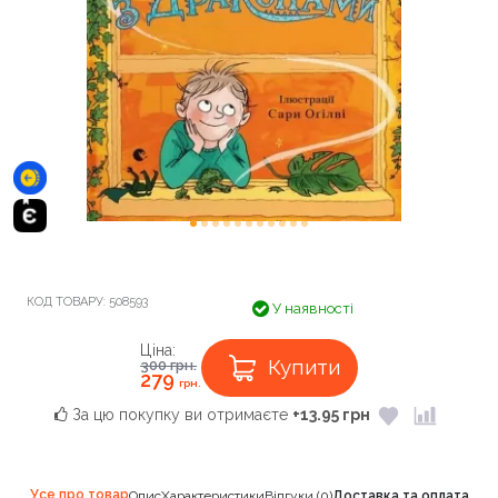
КОД ТОВАРУ:
508593
У наявності
Ціна:
Купити
300
грн.
279
грн.
За цю покупку ви отримаєте
+13.95 грн
Усе про товар
Опис
Характеристики
Відгуки (0)
Доставка та оплата