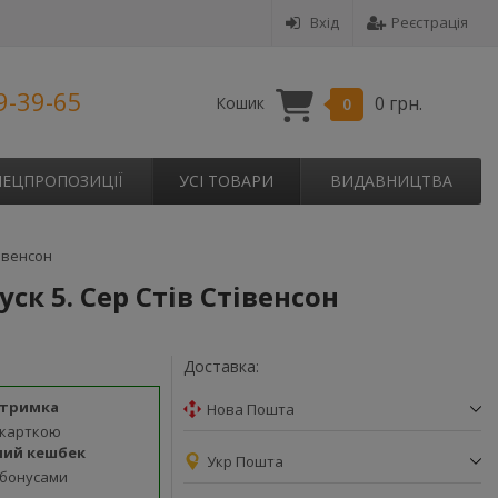
Вхід
Реєстрація
9-39-65
0 грн.
Кошик
0
ПЕЦПРОПОЗИЦІЇ
УСІ ТОВАРИ
ВИДАВНИЦТВА
тівенсон
ск 5. Сер Стів Стівенсон
Доставка:
дтримка
Нова Пошта
 карткою
ний кешбек
Укр Пошта
 бонусами