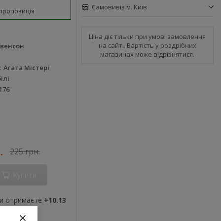
Самовивіз м. Київ
пропозиція
Ціна діє тільки при умові замовлення
на сайті. Вартість у роздрібних
івенсон
магазинах може відрізнятися.
Агата Містері
ілі
176
.
225 грн.
Купити
ви отримаєте
+10.13