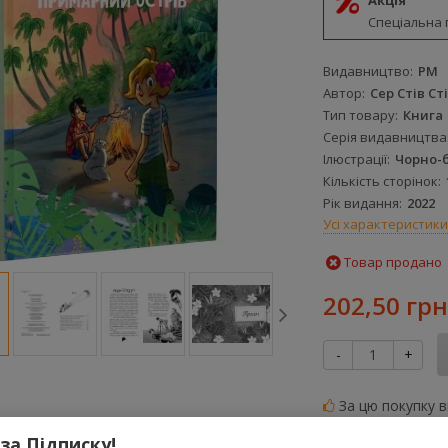
Акція
Спеціальна 
Видавництво
РМ
Автор
Сер Стів Ст
Тип товару
Книга
Серія видавництва
Ілюстрації
Чорно-б
Кількість сторінок
Рік видання
2022
Усі характеристики
Товар продано
202,50 грн
-
+
За цю покупку 
грн
 за Підписку!