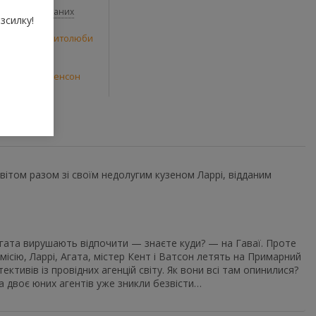
До обраних
зсилку!
и
,
Маленькі читолюби
Сер Стів Стівенсон
ітом разом зі своїм недолугим кузеном Ларрі, відданим
 Агата вирушають відпочити — знаєте куди? — на Гаваї. Проте
сію, Ларрі, Агата, містер Кент і Ватсон летять на Примарний
ктивів із провідних агенцій світу. Як вони всі там опинилися?
а двоє юних агентів уже зникли безвісти…