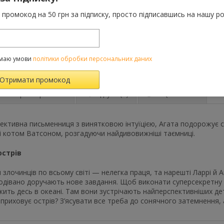
До порівняння
промокод на 50 грн за підписку, просто підписавшись на нашу ро
Категорії:
Усі товар
7-10 років
Теги:
Агата Містері
,
маю умови
політики обробки персональних даних
Характеристики
Відгуки
(0)
FAQ-питання
ктивна письменниця з винятковою інтуїцією, Агата подорожує св
 котом Ватсоном, розгадуючи найдивовижніші таємниці.
стрів
 злочинців по всьому світі — нелегка праця, та нарешті Ларрі й
одівано доручають нове завдання. Щоб виконати суперсекретну мі
жить десь в океані. Там вони зустрічають найперспективніших дете
приховує острів? З’ясувати все треба до сонячного затемнення, 