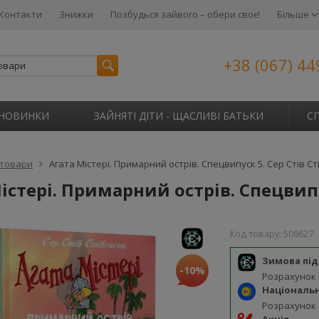
Контакти
Знижки
Позбудься зайвого – обери своє!
Більше
+38 (067) 44
НОВИНКИ
ЗАЙНЯТІ ДІТИ - ЩАСЛИВІ БАТЬКИ
С
 товари
Агата Містері. Примарний острів. Спецвипуск 5. Сер Стів С
істері. Примарний острів. Спецвипу
Код товару:
508627
Зимова пі
-10%
Розрахунок
Національ
Розрахунок