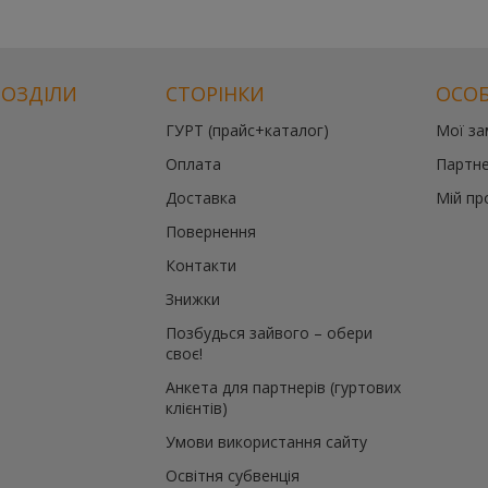
РОЗДІЛИ
СТОРІНКИ
ОСОБ
ГУРТ (прайс+каталог)
Мої з
й
Оплата
Партне
те
Доставка
Мій пр
Повернення
й
Контакти
Знижки
Позбудься зайвого – обери
своє!
Анкета для партнерів (гуртових
клієнтів)
Умови використання сайту
Освітня субвенція