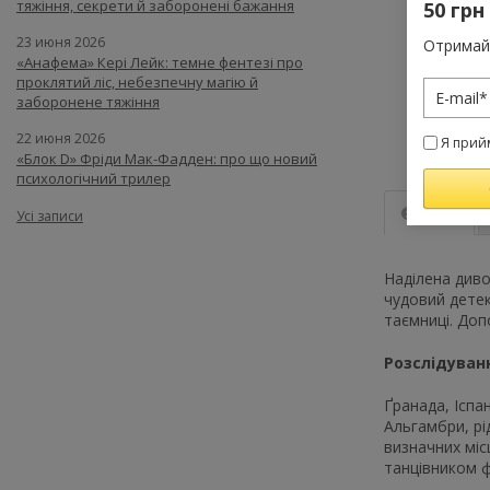
тяжіння, секрети й заборонені бажання
50 грн
23 июня 2026
Отримай 
«Анафема» Кері Лейк: темне фентезі про
проклятий ліс, небезпечну магію й
заборонене тяжіння
22 июня 2026
Я прий
«Блок D» Фріди Мак-Фадден: про що новий
психологічний трилер
Опис
Усі записи
Наділена див
чудовий детек
таємниці. Доп
Розслідуван
Ґранада, Іспа
Альгамбри, рі
визначних міс
танцівником ф