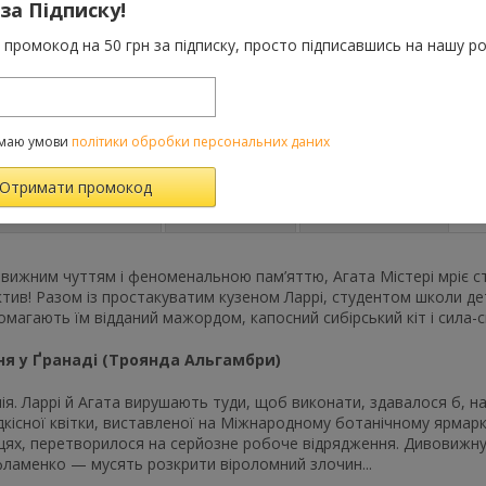
 за Підписку!
До порівняння
промокод на 50 грн за підписку, просто підписавшись на нашу ро
Категорії:
Усі товар
7-10 років
Теги:
Агата Містері
,
маю умови
політики обробки персональних даних
Характеристики
Відгуки
(0)
FAQ-питання
овижним чуттям і феноменальною пам’яттю, Агата Містері мріє с
тив! Разом із простакуватим кузеном Ларрі, студентом школи де
омагають їм відданий мажордом, капосний сибірський кіт і сила-
ня у Ґранаді (Троянда Альгамбри)
нія. Ларрі й Агата вирушають туди, щоб виконати, здавалося б, 
дкісної квітки, виставленої на Міжнародному ботанічному ярмар
цях, перетворилося на серйозне робоче відрядження. Дивовижну
ламенко — мусять розкрити віроломний злочин...