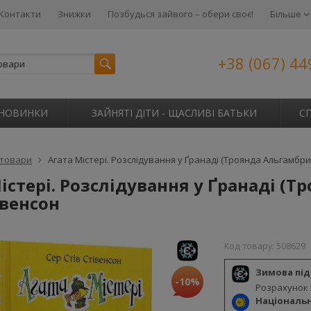
Контакти
Знижки
Позбудься зайвого – обери своє!
Більше
+38 (067) 44
НОВИНКИ
ЗАЙНЯТІ ДІТИ - ЩАСЛИВІ БАТЬКИ
С
 товари
Агата Містері. Розслідування у Ґранаді (Троянда Альгамбри)
істері. Розслідування у Ґранаді (Т
івенсон
Код товару:
508629
Зимова пі
-10%
Розрахунок
Національ