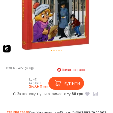
КОД ТОВАРУ:
508635
Товар продано
Ціна:
Купити
175
грн.
157,50
грн.
За цю покупку ви отримаєте
+7.88 грн
Усе про товар
Опис
Характеристики
Відгуки (0)
Доставка та оплата