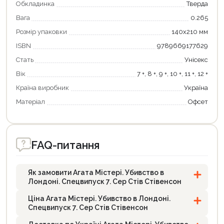
Обкладинка
Тверда
Вага
0.265
Розмір упаковки
140х210 мм
ISBN
9789669177629
Стать
Унісекс
Вік
7 +, 8 +, 9 +, 10 +, 11 +, 12 +
Країна виробник
Україна
Матеріал
Офсет
FAQ-питання
Як замовити Агата Містері. Убивство в
Лондоні. Спецвипуск 7. Сер Стів Стівенсон
Ціна Агата Містері. Убивство в Лондоні.
Спецвипуск 7. Сер Стів Стівенсон