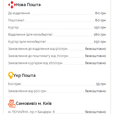
державною
програмою
Нова Пошта
єКнига.
Використовуйте
До відділення
80 грн
свою
Поштомат
80 грн
карту
єКнига,
Кур'єр
150 грн
щоб
зекономити
Відділення (для мольбертів)
180 грн
та
отримати
Кур'єр (для мольбертів)
250 грн
додаткові
Замовлення до відділення від 900грн
безкоштовно
переваги!
Купити
Замовлення до поштомату від 700грн
безкоштовно
картою
єКнига
Замовлення кур'єром від 1600грн
безкоштовно
–
це
зручно
Укр Пошта
та
вигідно!
Експрес
55 грн
Замовлення від 500 грн
безкоштовно
Самовивіз м. Київ
Продовжити покупки
м. ПОЧАЙНА, пр-т Бандери, 6
безкоштовно