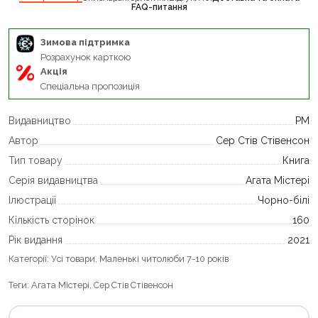
FAQ-питання
Зимова підтримка
Розрахунок карткою
Акція
Спеціальна пропозиція
Видавництво
РМ
Автор
Сер Стів Стівенсон
Тип товару
Книга
Серія видавництва
Агата Містері
Ілюстрації
Чорно-білі
Кількість сторінок
160
Рік видання
2021
Категорії:
Усі товари
,
Маленькі читолюби 7-10 років
Теги:
Агата Містері
,
Сер Стів Стівенсон