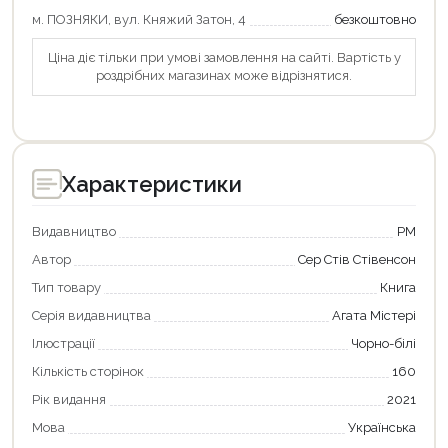
м. ПОЗНЯКИ, вул. Княжий Затон, 4
безкоштовно
Оформити замовлення
Ціна діє тільки при умові замовлення на сайті. Вартість у
роздрібних магазинах може відрізнятися.
Характеристики
Видавництво
РМ
Автор
Сер Стів Стівенсон
Тип товару
Книга
Серія видавництва
Агата Містері
Ілюстрації
Чорно-білі
Кількість сторінок
160
Рік видання
2021
Мова
Українська