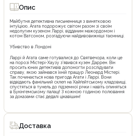
Опис
Майбутня детективна письменниця з винятковою
інтуїцією, Агата подорожує світом разом зі своїм
недолугим кузеном Ларрі, відданим мажордомом і
котом Ватсоном, розгадуючи найдивовижніші таємниці.
Убивство в Лондоні
Ларрі й Агата саме готувалися до Святвечора, коли це
на порозі Містері-Хаузу з’явився кузен Даррен. Він
просить юних детективів допомогти розслідувати
справу, якою займався їхній пращур Леонард Містері.
Так починається нова пригода Агати і Ларрі. Вони
відвідають фамільний склеп на Хайґейтському кладовищі,
спустяться в тунель до підземної річки і навіть опиняться
в Букінгемському палаці! З кожною годиною полювання
за доказами стає дедалі цікавішим!
Цей
товар
доступний
для
Доставка
покупки
за