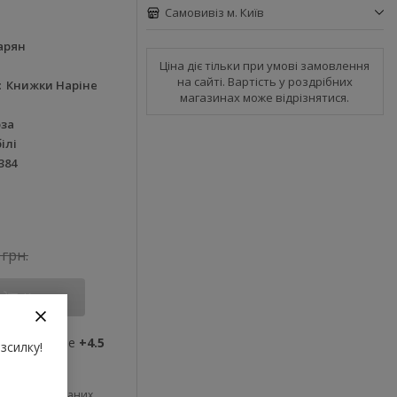
Самовивіз м. Київ
арян
Ціна діє тільки при умові замовлення
на сайті. Вартість у роздрібних
Книжки Наріне
магазинах може відрізнятися.
оза
ілі
384
 грн.
Купити
ви отримаєте
+4.5
зсилку!
До обраних