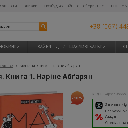
Контакти
Знижки
Позбудься зайвого – обери своє!
Більше
+38 (067) 44
НОВИНКИ
ЗАЙНЯТІ ДІТИ - ЩАСЛИВІ БАТЬКИ
С
 товари
Манюня. Книга 1. Наріне Абґарян
 Книга 1. Наріне Абґарян
Код товару:
508668
-10%
Зимова пі
Розрахунок
Акція
Спеціальна 