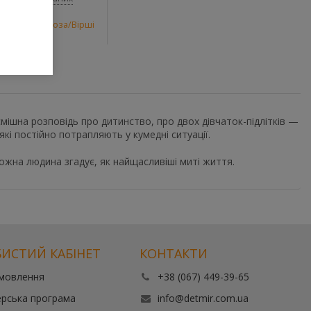
и
,
Сучасна проза/Вірші
мішна розповідь про дитинство, про двох дівчаток-підлітків —
які постійно потрапляють у кумедні ситуації.
ожна людина згадує, як найщасливіші миті життя.
ИСТИЙ КАБІНЕТ
КОНТАКТИ
амовлення
+38 (067) 449-39-65
рська програма
info@detmir.com.ua