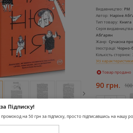
Видавництво
РМ
Автор
Наріне Абґ
Тип товару
Книга
Серія видавництва
Абґарян
Жанр
Сучасна пр
Ілюстрації
Чорно-б
Кількість сторінок
Усі характеристики
Товар продано
90 грн.
100
-
+
 за Підписку!
За цю покупку 
промокод на 50 грн за підписку, просто підписавшись на нашу ро
грн
До порівняння