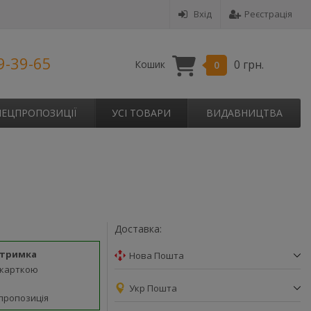
Вхід
Реєстрація
9-39-65
0 грн.
Кошик
0
ПЕЦПРОПОЗИЦІЇ
УСІ ТОВАРИ
ВИДАВНИЦТВА
Доставка:
дтримка
Нова Пошта
 карткою
Укр Пошта
пропозиція