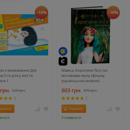
-10%
-10%
ом з малювання Для
Мавка. Берегиня Лісу (за
и 5-го року життя
мотивами мультфільму
ина 1
українською мовою)
грн.
603 грн.
120 грн.
670 грн.
1
1
упити
Купити
вності
У наявності