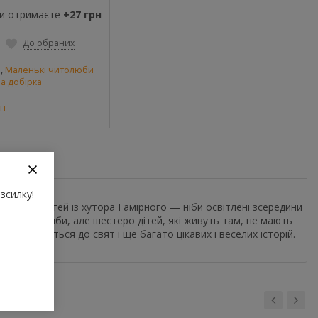
ви отримаєте
+27 грн
До обраних
и
,
Маленькі читолюби
а добірка
ен
зсилку!
сті про дітей із хутора Гамірного — ніби освітлені зсередини
ше три садиби, але шестеро дітей, які живуть там, не мають
як готуються до свят і ще багато цікавих і веселих історій.