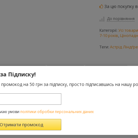
За цю покупку 
До порівняння
Категорії:
Усі товар
7-10 років
,
Цінопадн
Теги:
Астрід Ліндґр
Характеристики
Відгуки
(0)
FAQ-питання
 за Підписку!
промокод на 50 грн за підписку, просто підписавшись на нашу ро
видатної шведської письменниці Астрід Ліндґрен неповторна. Пові
 дитинства, проведеного у спілкуванні з природою. На хуторі ли
ти. Ти дізнаєшся, як вони розважаються, як допомагають батькам, 
маю умови
політики обробки персональних даних
ВАРОМ ТАКОЖ КУПУЮТЬ