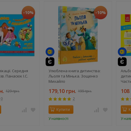
-10%
-10%
й
те
й
ікації. Середня
Улюблена книга дитинства:
Альб
ів. Панасюк І.С.
Льоля та Мінька. Зощенко
дитин
Михайло
Част
н.
179,10 грн.
108 
129 грн.
199 грн.
0
2
Купити
К
У наявності
У ная