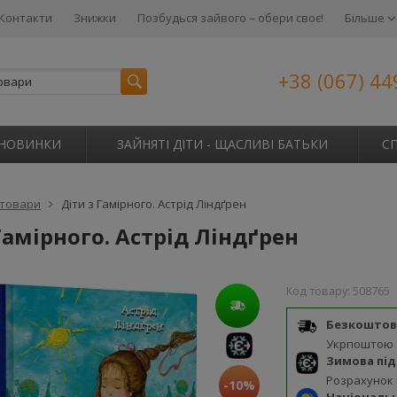
Контакти
Знижки
Позбудься зайвого – обери своє!
Більше
+38 (067) 44
НОВИНКИ
ЗАЙНЯТІ ДІТИ - ЩАСЛИВІ БАТЬКИ
С
 товари
Діти з Гамірного. Астрід Ліндґрен
Гамірного. Астрід Ліндґрен
Код товару:
508765
Безкоштов
Укрпоштою
Зимова пі
Розрахунок
-10%