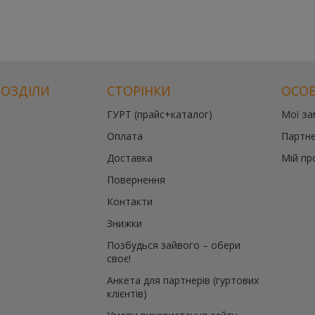
РОЗДІЛИ
СТОРІНКИ
ОСОБ
ГУРТ (прайс+каталог)
Мої з
Оплата
Партне
Доставка
Мій пр
Повернення
Контакти
Знижки
Позбудься зайвого – обери
своє!
Анкета для партнерів (гуртових
клієнтів)