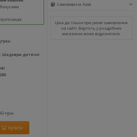
ний кешбек
Самовивіз м. Київ
 бонусами
пропозиція
Ціна діє тільки при умові замовлення
на сайті. Вартість у роздрібних
магазинах може відрізнятися.
дґрен
Шедеври дитячої
ові
280
00 грн.
Купити