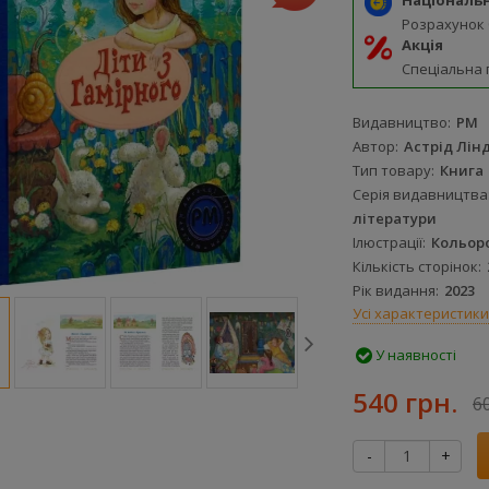
Національ
Розрахунок
Акція
Спеціальна 
Видавництво
РМ
Автор
Астрід Лін
Тип товару
Книга
Серія видавництва
літератури
Ілюстрації
Кольор
Кількість сторінок
Рік видання
2023
Усі характеристики
У наявності
540 грн.
6
-
+