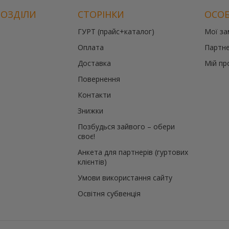
РОЗДІЛИ
СТОРІНКИ
ОСОБ
ГУРТ (прайс+каталог)
Мої з
й
Оплата
Партне
те
Доставка
Мій пр
Повернення
й
Контакти
Знижки
Позбудься зайвого – обери
своє!
Анкета для партнерів (гуртових
клієнтів)
Умови використання сайту
Освітня субвенція