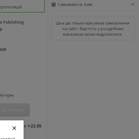
Самовивіз м. Київ
пропозиція
e Publishing
Ціна діє тільки при умові замовлення
на сайті. Вартість у роздрібних
р
магазинах може відрізнятися.
608
90 грн.
Купити
ви отримаєте
+22.05
зсилку!