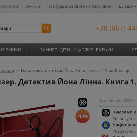
Контакти
Знижки
Позбудься зайвого – обери своє!
Більше
+38 (067) 44
НОВИНКИ
ЗАЙНЯТІ ДІТИ - ЩАСЛИВІ БАТЬКИ
С
 товари
Гіпнотизер. Детектив Йона Лінна. Книга 1. Ларс Кеплер
зер. Детектив Йона Лінна. Книга 1
Код товару:
508811
Зимова пі
-10%
Розрахунок
Національ
Розрахунок