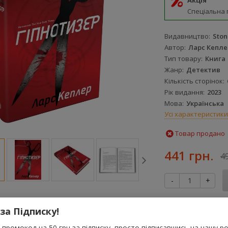
Акція
Спеціальна 
Видавництво
Ston
Автор
Ларс Кепле
Тип товару
Книга
Жанр
Детектив
Кількість сторінок
Рік видання
2023
Мова
Українська
Усі характеристики
Товар продано
441 грн.
4
-
+
За цю покупку 
 за Підписку!
грн
промокод на 50 грн за підписку, просто підписавшись на нашу ро