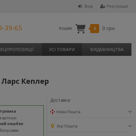
Вхід
Реєстрація
9-39-65
0 грн.
Кошик
0
ПЕЦПРОПОЗИЦІЇ
УСІ ТОВАРИ
ВИДАВНИЦТВА
. Ларс Кеплер
Доставка:
дтримка
Нова Пошта
 карткою
ний кешбек
Укр Пошта
 бонусами