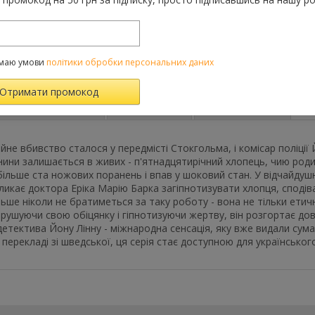
До порівняння
Категорії:
Усі товар
Жахи
маю умови
політики обробки персональних даних
Характеристики
Відгуки
(0)
FAQ-питання
йне вбивство сталося у передмісті Стокгольма, і комісар поліції 
нини залишається в живих - п'ятнадцятирічний хлопець, чию роди
ільше ста ножових поранень і впав у шоковий стан. У відчайдушни
акликає доктора Еріка Марію Барка загіпнотизувати хлопця, спод
льше ніколи не братиметься за таку роботу - вона не тільки ети
рушуючи свою обіцянку і гіпнотизуючи жертву, він розгортає до
детектива Йону Лінну - міжнародна сенсація, яку вже видали сум
у перекладі зі шведської, ця серія стає доступною для українськог