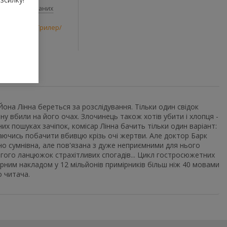
До обраних
и
,
Детектив/Трилер/
Йона Лінна береться за розслідування. Тільки один свідок
ну вбили на його очах. Злочинець також хотів убити і хлопця -
х пошуках зачіпок, комісар Лінна бачить тільки один варіант:
іваючись побачити вбивцю крізь очі жертви. Але доктор Барк
чно сумнівна, але пов'язана з дуже неприємними для нього
вгого ланцюжок страхітливих спогадів... Цикл гостросюжетних
арним накладом у 12 мільйонів примірників більш ніж 40 мовами
о читача.