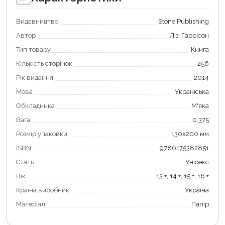
Видавництво
Stone Publishing
Автор
Лізі Гаррісон
Тип товару
Книга
Кількість сторінок
256
Рік видання
2014
Мова
Українська
Обкладинка
М'яка
Вага
0.375
Розмір упаковки
130х200 мм
ISBN
9786175382851
Стать
Унісекс
Вік
13 +, 14 +, 15 +, 16 +
Країна виробник
Україна
Матеріал
Папір