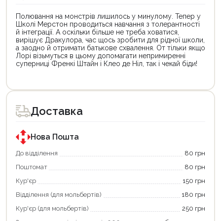
Полювання на монстрів лишилось у минулому. Тепер у
Школі Мерстон проводиться навчання з толерантності
й інтеграції. А оскільки більше не треба ховатися,
вирішує Дракулора, час щось зробити для рідної школи,
а заодно й отримати батькове схвалення. От тільки якщо
Лорі візьмуться в цьому допомагати непримиренні
суперниці Френкі Штайн і Клео де Ніл, так і чекай біди!
Цей
товар
доступний
для
Доставка
покупки
за
державною
програмою
Нова Пошта
єКнига.
Використовуйте
До відділення
80 грн
свою
Поштомат
80 грн
карту
єКнига,
Кур'єр
150 грн
щоб
зекономити
Відділення (для мольбертів)
180 грн
та
отримати
Кур'єр (для мольбертів)
250 грн
додаткові