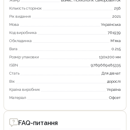
Жанр
Бізнес, Психологія, Саморозвиток
Продовжити покупки
Кількість сторінок
256
Оформити замовлення
Рік видання
2021
Мова
Українська
Код виробника
761939
Обкладинка
М'яка
Вага
0.215
Розмір упаковки
130х200 мм
ISBN
9789669485335
Стать
Для дівчат
Вік
дорослі
Країна виробник
Україна
Матеріал
Офсет
FAQ-питання