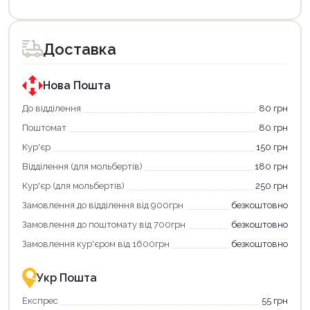
Цей
Цей
товар
товар
доступний
доступний
для
для
Доставка
покупки
покупки
за
за
державною
державною
програмою
програмою
Нова Пошта
єКнига.
«Національний
Використовуйте
кешбек».
До відділення
80 грн
свою
Оплачуйте
Поштомат
80 грн
карту
покупку
єКнига,
картою
Кур'єр
150 грн
щоб
«Національний
зекономити
кешбек»
Відділення (для мольбертів)
180 грн
та
та
отримати
отримуйте
Кур'єр (для мольбертів)
250 грн
додаткові
вигідне
Замовлення до відділення від 900грн
безкоштовно
переваги!
повернення
Купити
коштів!
Замовлення до поштомату від 700грн
безкоштовно
картою
Економте
єКнига
більше
Замовлення кур'єром від 1600грн
безкоштовно
–
разом
це
із
зручно
державною
Укр Пошта
та
підтримкою!
вигідно!
Експрес
55 грн