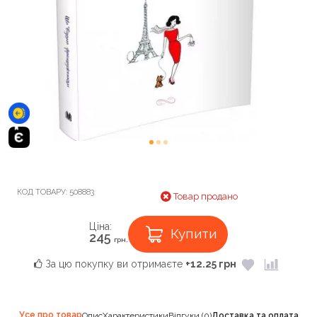
КОД ТОВАРУ:
508883
Товар продано
Ціна:
Купити
245
грн.
За цю покупку ви отримаєте
+12.25 грн
Усе про товар
Опис
Характеристики
Відгуки (0)
Доставка та оплата