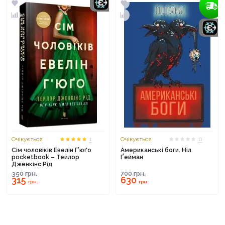
Очікується
1
Очікується
0
Сім чоловіків Евелін Г’юґо
Американські боги. Ніл
pocketbook – Тейлор
Ґейман
Дженкінс Рід
350
грн.
700
грн.
315
630
грн.
грн.