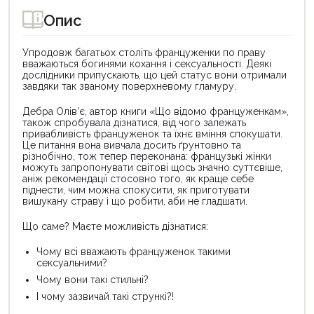
Опис
Упродовж багатьох століть француженки по праву
вважаються богинями кохання і сексуальності. Деякі
дослідники припускають, що цей статус вони отримали
завдяки так званому поверхневому гламуру.
Дебра Олів'є, автор книги «Що відомо француженкам»,
також спробувала дізнатися, від чого залежать
привабливість француженок та їхнє вміння спокушати.
Це питання вона вивчала досить ґрунтовно та
різнобічно, тож тепер переконана: французькі жінки
можуть запропонувати світові щось значно суттєвіше,
аніж рекомендації стосовно того, як краще себе
піднести, чим можна спокусити, як приготувати
вишукану страву і що робити, аби не гладшати.
Що саме? Маєте можливість дізнатися:
Чому всі вважають француженок такими
сексуальними?
Чому вони такі стильні?
І чому зазвичай такі стрункі?!