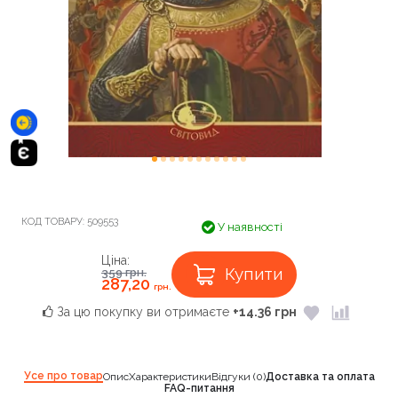
КОД ТОВАРУ:
509553
У наявності
Ціна:
Купити
359
грн.
287,20
грн.
За цю покупку ви отримаєте
+14.36 грн
Усе про товар
Опис
Характеристики
Відгуки (0)
Доставка та оплата
FAQ-питання