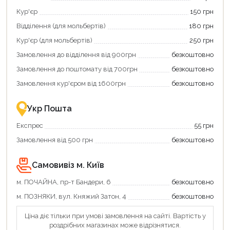
єКнига,
картою
Кур'єр
150 грн
щоб
«Національний
зекономити
кешбек»
Відділення (для мольбертів)
180 грн
та
та
отримати
отримуйте
Кур'єр (для мольбертів)
250 грн
додаткові
вигідне
Замовлення до відділення від 900грн
безкоштовно
переваги!
повернення
Купити
коштів!
Замовлення до поштомату від 700грн
безкоштовно
картою
Економте
єКнига
більше
Замовлення кур'єром від 1600грн
безкоштовно
–
разом
це
із
зручно
державною
Укр Пошта
та
підтримкою!
вигідно!
Експрес
55 грн
Замовлення від 500 грн
безкоштовно
Самовивіз м. Київ
м. ПОЧАЙНА, пр-т Бандери, 6
безкоштовно
Продовжити покупки
м. ПОЗНЯКИ, вул. Княжий Затон, 4
безкоштовно
Оформити замовлення
Ціна діє тільки при умові замовлення на сайті. Вартість у
роздрібних магазинах може відрізнятися.