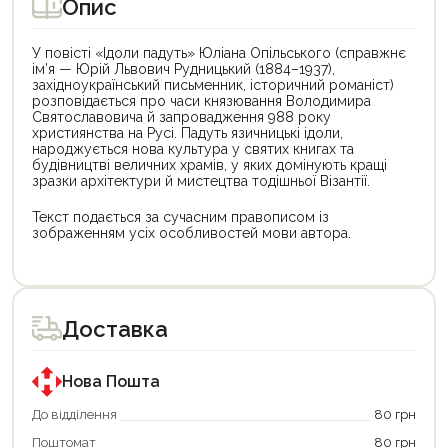
Опис
У повісті «Ідоли падуть» Юліана Опільського (справжнє
ім’я — Юрій Львович Рудницький (1884–1937),
західноукраїнський письменник, історичний романіст)
розповідається про часи князювання Володимира
Святославовича й запровадження 988 року
християнства на Русі. Падуть язичницькі ідоли,
народжується нова культура у святих книгах та
будівництві величних храмів, у яких домінують кращі
зразки архітектури й мистецтва тодішньої Візантії.
Текст подається за сучасним правописом із
зображенням усіх особливостей мови автора.
Цей
Цей
товар
товар
доступний
доступний
для
для
Доставка
покупки
покупки
за
за
державною
державною
програмою
програмою
Нова Пошта
єКнига.
«Національний
Використовуйте
кешбек».
До відділення
80 грн
свою
Оплачуйте
Поштомат
80 грн
карту
покупку