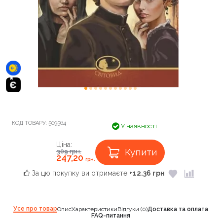
КОД ТОВАРУ:
509564
У наявності
Ціна:
Купити
309
грн.
247,20
грн.
За цю покупку ви отримаєте
+12.36 грн
Усе про товар
Опис
Характеристики
Відгуки (0)
Доставка та оплата
FAQ-питання