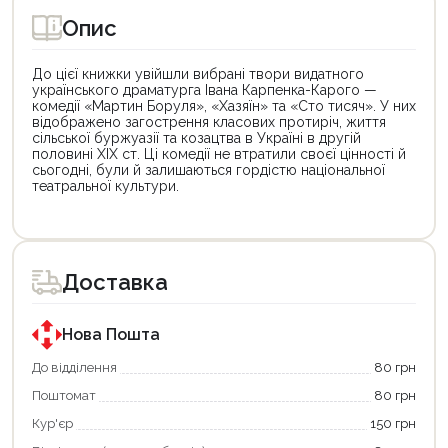
Опис
До цієї книжки увійшли вибрані твори видатного
українського драматурга Івана Карпенка-Карого —
комедії «Мартин Боруля», «Хазяїн» та «Сто тисяч». У них
відображено загострення класових протиріч, життя
сільської буржуазії та козацтва в Україні в другій
половині XIX ст. Ці комедії не втратили своєї цінності й
сьогодні, були й залишаються гордістю національної
театральної культури.
Цей
Цей
товар
товар
доступний
доступний
для
для
Доставка
покупки
покупки
за
за
державною
державною
програмою
програмою
Нова Пошта
єКнига.
«Національний
Використовуйте
кешбек».
До відділення
80 грн
свою
Оплачуйте
Поштомат
80 грн
карту
покупку
єКнига,
картою
Кур'єр
150 грн
щоб
«Національний
зекономити
кешбек»