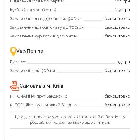
Відділення (для мольбертів)
180 грн
та
та
отримати
отримуйте
Кур'єр (для мольбертів)
250 грн
додаткові
вигідне
Замовлення до відділення від 900грн
безкоштовно
переваги!
повернення
Купити
коштів!
Замовлення до поштомату від 700грн
безкоштовно
картою
Економте
єКнига
більше
Замовлення кур'єром від 1600грн
безкоштовно
–
разом
це
із
зручно
державною
Укр Пошта
та
підтримкою!
вигідно!
Експрес
55 грн
Замовлення від 500 грн
безкоштовно
Самовивіз м. Київ
м. ПОЧАЙНА, пр-т Бандери, 6
безкоштовно
м. ПОЗНЯКИ, вул. Княжий Затон, 4
безкоштовно
Продовжити покупки
Ціна діє тільки при умові замовлення на сайті. Вартість у
роздрібних магазинах може відрізнятися.
Оформити замовлення