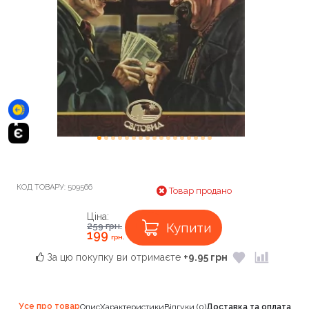
КОД ТОВАРУ:
509566
Товар продано
Ціна:
Купити
259
грн.
199
грн.
За цю покупку ви отримаєте
+9.95 грн
Усе про товар
Опис
Характеристики
Відгуки (0)
Доставка та оплата