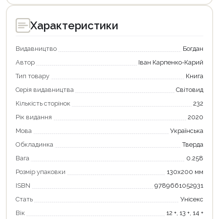
Характеристики
Видавництво
Богдан
Автор
Іван Карпенко-Карий
Тип товару
Книга
Серія видавництва
Світовид
Кількість сторінок
232
Рік видання
2020
Мова
Українська
Обкладинка
Тверда
Вага
0.258
Розмір упаковки
130х200 мм
ISBN
9789661052931
Стать
Унісекс
Вік
12 +, 13 +, 14 +