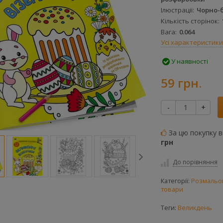
Ілюстрації
Чорно-б
Кількість сторінок
Вага
0.064
Усі характеристики
У наявності
59 грн.
-
+
За цю покупку 
грн
До порівняння
Категорії:
Розмальо
товари
Теги:
Великдень