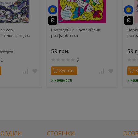
й
он сов.
Розгадайки. Заспокійливі
Чарів
 в ілюстраціях.
розфарбовки
розф
59 грн.
59 г
50 грн.
1
0
Купити
К
У наявності
У ная
РОЗДІЛИ
СТОРІНКИ
ОСОБ