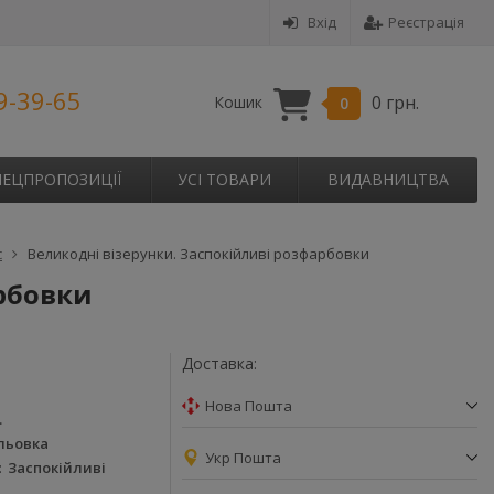
Вхід
Реєстрація
9-39-65
0 грн.
Кошик
0
ПЕЦПРОПОЗИЦІЇ
УСІ ТОВАРИ
ВИДАВНИЦТВА
с
Великодні візерунки. Заспокійливі розфарбовки
арбовки
Доставка:
Нова Пошта
.
льовка
Укр Пошта
Заспокійливі