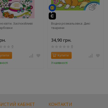
ні квіти. Заспокійливі
Водна розмальовка: Дикі
арбовки
тварини
рн.
34,90 грн.
0
0
упити
Купити
вності
У наявності
ИСТИЙ КАБІНЕТ
КОНТАКТИ