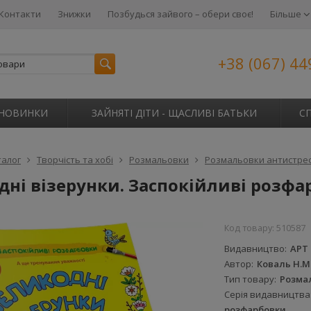
Контакти
Знижки
Позбудься зайвого – обери своє!
Більше
+38 (067) 44
НОВИНКИ
ЗАЙНЯТІ ДІТИ - ЩАСЛИВІ БАТЬКИ
С
талог
Творчість та хобі
Розмальовки
Розмальовки антистре
дні візерунки. Заспокійливі розф
Код товару:
510587
Видавництво
АРТ
Автор
Коваль Н.М
Тип товару
Розма
Серія видавництва
розфарбовки