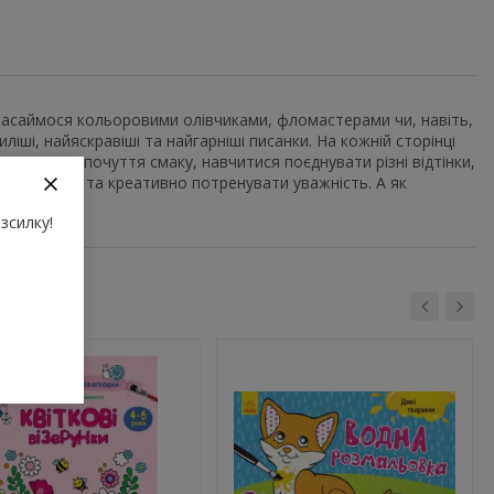
Запасаймося кольоровими олівчиками, фломастерами чи, навіть,
і, найяскравіші та найгарніші писанки. На кожній сторінці
ь розвинути почуття смаку, навчитися поєднувати різні відтінки,
заспокоїтися та креативно потренувати уважність. А як
зсилку!