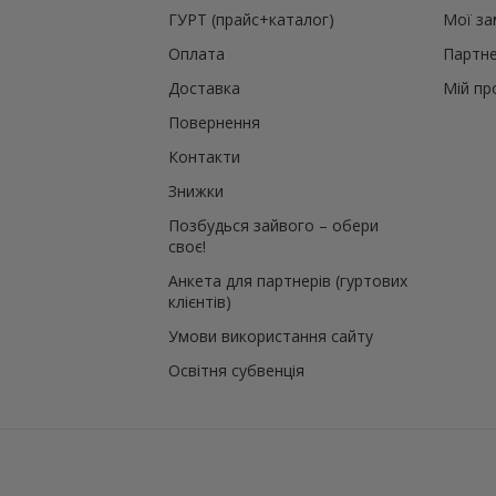
ГУРТ (прайс+каталог)
Мої з
Оплата
Партне
Доставка
Мій пр
Повернення
Контакти
Знижки
Позбудься зайвого – обери
своє!
Анкета для партнерів (гуртових
клієнтів)
Умови використання сайту
Освітня субвенція