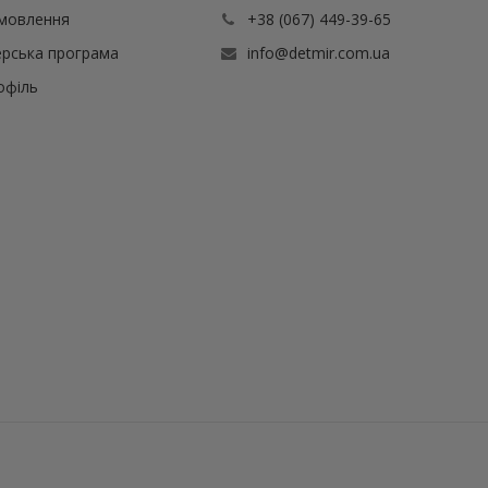
амовлення
+38 (067) 449-39-65
рська програма
info@detmir.com.ua
офіль