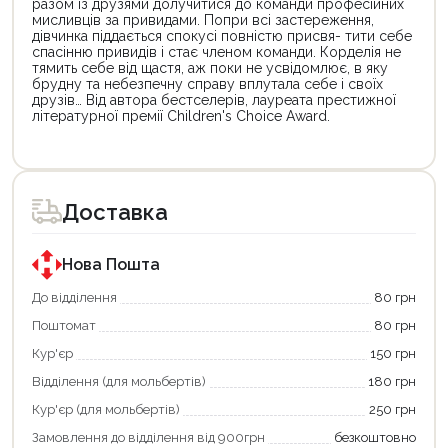
разом із друзями долучитися до команди професійних
мисливців за привидами. Попри всі застереження,
дівчинка піддається спокусі повністю присвя- тити себе
спасінню привидів і стає членом команди. Корделія не
тямить себе від щастя, аж поки не усвідомлює, в яку
брудну та небезпечну справу вплутала себе і своїх
друзів… Від автора бестселерів, лауреата престижної
літературної премії Children's Choice Award.
Цей
Цей
товар
товар
доступний
доступний
для
для
Доставка
покупки
покупки
за
за
державною
державною
програмою
програмою
Нова Пошта
єКнига.
«Національний
Використовуйте
кешбек».
До відділення
80 грн
свою
Оплачуйте
Поштомат
80 грн
карту
покупку
єКнига,
картою
Кур'єр
150 грн
щоб
«Національний
зекономити
кешбек»
Відділення (для мольбертів)
180 грн
та
та
отримати
отримуйте
Кур'єр (для мольбертів)
250 грн
додаткові
вигідне
Замовлення до відділення від 900грн
безкоштовно
переваги!
повернення