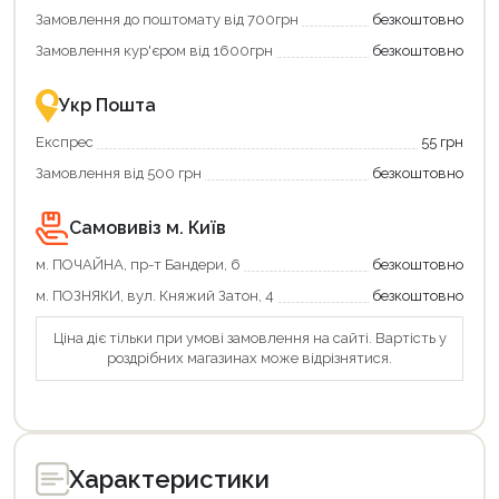
Купити
коштів!
Замовлення до поштомату від 700грн
безкоштовно
картою
Економте
єКнига
більше
Замовлення кур'єром від 1600грн
безкоштовно
–
разом
це
із
зручно
державною
Укр Пошта
та
підтримкою!
вигідно!
Експрес
55 грн
Замовлення від 500 грн
безкоштовно
Самовивіз м. Київ
м. ПОЧАЙНА, пр-т Бандери, 6
безкоштовно
м. ПОЗНЯКИ, вул. Княжий Затон, 4
безкоштовно
Ціна діє тільки при умові замовлення на сайті. Вартість у
роздрібних магазинах може відрізнятися.
Характеристики