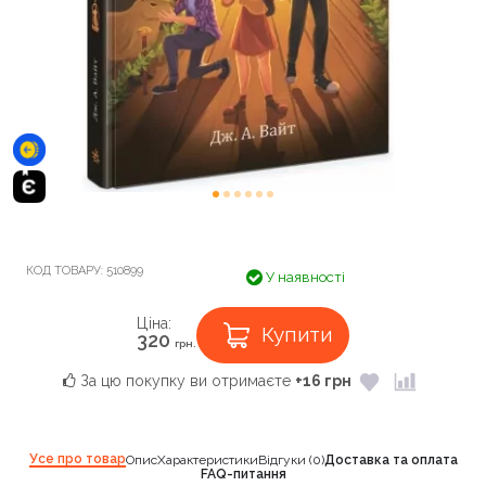
КОД ТОВАРУ:
510899
У наявності
Ціна:
Купити
320
грн.
За цю покупку ви отримаєте
+16 грн
Усе про товар
Опис
Характеристики
Відгуки (0)
Доставка та оплата
FAQ-питання