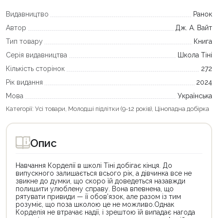
Видавництво
Ранок
Автор
Дж. А. Вайт
Тип товару
Книга
Серія видавництва
Школа Тіні
Кількість сторінок
272
Рік видання
2024
Мова
Українська
Категорії:
Усі товари
,
Молодші підлітки (9-12 років)
,
Цінопадна добірка
Опис
Навчання Корделії в школі Тіні добігає кінця. До
випускного залишається всього рік, а дівчинка все не
звикне до думки, що скоро їй доведеться назавжди
полишити улюблену справу. Вона впевнена, що
рятувати привиди — її обов’язок, але разом із тим
розуміє, що поза школою це не можливо.Однак
Корделія не втрачає надії, і зрештою їй випадає нагода