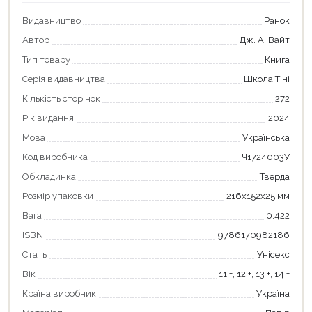
Видавництво
Ранок
Автор
Дж. А. Вайт
Тип товару
Книга
Серія видавництва
Школа Тіні
Кількість сторінок
272
Рік видання
2024
Мова
Українська
Код виробника
Ч1724003У
Обкладинка
Тверда
Розмір упаковки
216х152х25 мм
Продовжити покупки
Вага
0.422
Оформити замовлення
ISBN
9786170982186
Стать
Унісекс
Вік
11 +, 12 +, 13 +, 14 +
Країна виробник
Україна