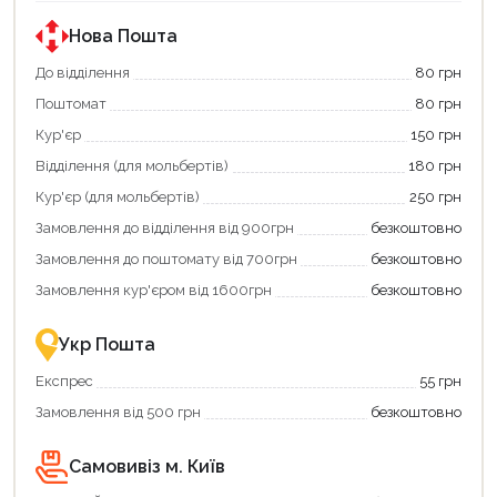
державною
державною
програмою
програмою
Нова Пошта
єКнига.
«Національний
Використовуйте
кешбек».
До відділення
80 грн
свою
Оплачуйте
Поштомат
80 грн
карту
покупку
єКнига,
картою
Кур'єр
150 грн
щоб
«Національний
зекономити
кешбек»
Відділення (для мольбертів)
180 грн
та
та
отримати
отримуйте
Кур'єр (для мольбертів)
250 грн
додаткові
вигідне
Замовлення до відділення від 900грн
безкоштовно
переваги!
повернення
Купити
коштів!
Замовлення до поштомату від 700грн
безкоштовно
картою
Економте
єКнига
більше
Замовлення кур'єром від 1600грн
безкоштовно
–
разом
це
із
зручно
державною
Укр Пошта
та
підтримкою!
вигідно!
Експрес
55 грн
Замовлення від 500 грн
безкоштовно
Самовивіз м. Київ