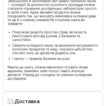
Запрошуємо в захопливий світ цікавої таємничої науки
— кулінарії! За допомогою кухонного приладдя можна
створити справжню дослідницьку лабораторію просто
в своїй оселі. Адже звичайні продукти можна
поєднувати так, що виходять неймовірні кулінарні дива,
та ще й з новими смаками.На сторінках книги ви
знайдете:
Покрокові рецепти простих страв, які можуть
приготувати діти від 5 років, з батьками та
самостійно.
Секрети кулінарної науки: як визначити натуральність
молочних продуктів та меду, порізати цибуля без
сліз або чому до десертів додають сіль.
І звісно — правила безпеки на кухні.
Маючи цю книгу, можна навчитися готувати ліниві
вареники, панкейки, кейк-попси і навіть японські
десерти. Уперед до солодких та смачних кулінарних
досліджень!
Цей
Цей
товар
товар
доступний
доступний
для
для
Доставка
покупки
покупки
за
за