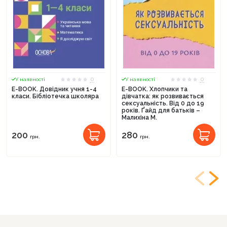
0
0
У наявності
У наявності
E-BOOK. Довідник учня 1-4
E-BOOK. Хлопчики та
класи. Бібліотечка школяра
дівчатка: як розвивається
сексуальність. Від 0 до 19
років. Ґайд для батьків –
Малихіна М.
200
280
грн.
грн.