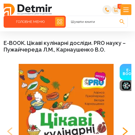
0
ГОЛОВНЕ МЕНЮ
Шукати книги
E-BOOK. Цікаві кулінарні досліди. PRO науку –
Пужайчереда Л.М., Карнаушенко В.О.
E-
BOOK