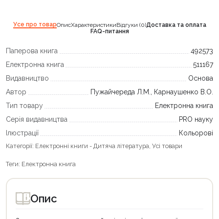
Усе про товар
Опис
Характеристики
Відгуки (0)
Доставка та оплата
FAQ-питання
Паперова книга
492573
Електронна книга
511167
Видавництво
Основа
Автор
Пужайчереда Л.М., Карнаушенко В.О.
Тип товару
Електронна книга
Серія видавництва
PRO науку
Ілюстрації
Кольорові
Категорії:
Електронні книги - Дитяча література
,
Усі товари
Теги:
Електронна книга
Опис