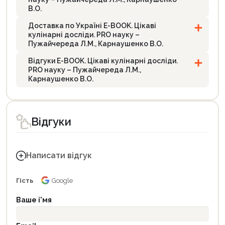
В.О.
Доставка по Україні E-BOOK. Цікаві
кулінарні досліди. PRO науку –
Пужайчереда Л.М., Карнаушенко В.О.
Відгуки E-BOOK. Цікаві кулінарні досліди.
PRO науку – Пужайчереда Л.М.,
Карнаушенко В.О.
Відгуки
Написати відгук
Гість
Google
Ваше і'мя