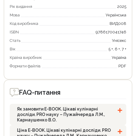
Рік видання
2025
Оформити замовлення
Мова
Українська
Код виробника
ВИД008
ISBN
9786170041746
Стать
Унісекс
Вік
5 +, 6 +, 7 +
Країна виробник
Україна
Формати файлiв
PDF
FAQ-питання
Як замовити E-BOOK. Цікаві кулінарні
досліди. PRO науку – Пужайчереда Л.М.,
Карнаушенко В.О.
Ціна E-BOOK. Цікаві кулінарні досліди. PRO
науку – Пужайчереда Л.М., Карнаушенко