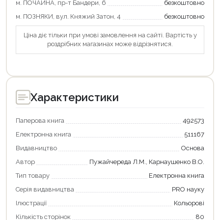
м. ПОЧАЙНА, пр-т Бандери, 6
безкоштовно
м. ПОЗНЯКИ, вул. Княжий Затон, 4
безкоштовно
Ціна діє тільки при умові замовлення на сайті. Вартість у
роздрібних магазинах може відрізнятися.
Характеристики
Паперова книга
492573
Електронна книга
511167
Видавництво
Основа
Автор
Пужайчереда Л.М., Карнаушенко В.О.
Тип товару
Електронна книга
Серія видавництва
PRO науку
Ілюстрації
Кольорові
Кількість сторінок
80
Продовжити покупки