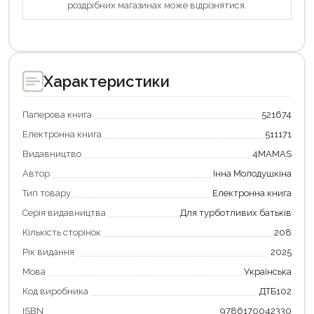
роздрібних магазинах може відрізнятися.
Характеристики
Паперова книга
521674
Електронна книга
511171
Видавництво
4MAMAS
Автор
Інна Молодушкіна
Тип товару
Електронна книга
Серія видавництва
Для турботливих батьків
Кількість сторінок
208
Рік видання
2025
Продовжити покупки
Мова
Українська
Оформити замовлення
Код виробника
ДТБ102
ISBN
9786170042330