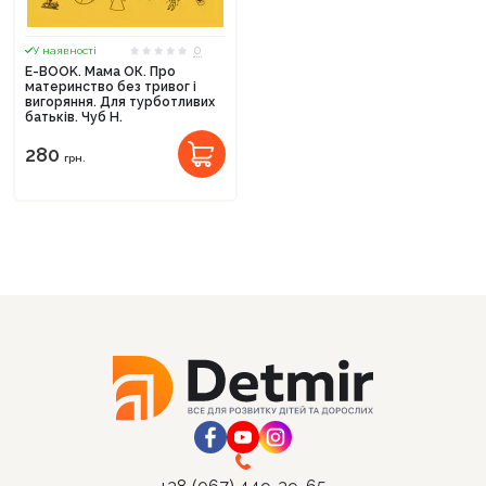
0
У наявності
E-BOOK. Мама ОК. Про
материнство без тривог і
вигоряння. Для турботливих
батьків. Чуб Н.
280
грн.