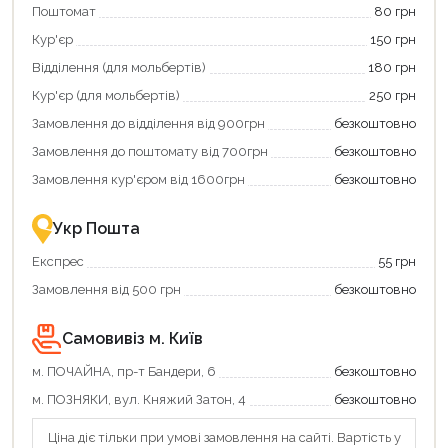
Поштомат
80 грн
карту
покупку
єКнига,
картою
Кур'єр
150 грн
щоб
«Національний
зекономити
кешбек»
Відділення (для мольбертів)
180 грн
та
та
отримати
отримуйте
Кур'єр (для мольбертів)
250 грн
додаткові
вигідне
Замовлення до відділення від 900грн
безкоштовно
переваги!
повернення
Купити
коштів!
Замовлення до поштомату від 700грн
безкоштовно
картою
Економте
єКнига
більше
Замовлення кур'єром від 1600грн
безкоштовно
–
разом
це
із
зручно
державною
Укр Пошта
та
підтримкою!
вигідно!
Експрес
55 грн
Замовлення від 500 грн
безкоштовно
Самовивіз м. Київ
м. ПОЧАЙНА, пр-т Бандери, 6
безкоштовно
м. ПОЗНЯКИ, вул. Княжий Затон, 4
безкоштовно
Ціна діє тільки при умові замовлення на сайті. Вартість у