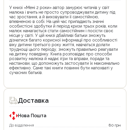
У книзі «Мені 2 роки» автор занурює читачів у світ
малюка і вчить не просто супроводжувати дитину під
час зростання, а й виховувати її самостійною,
впевненою в собі. На цей час припадають значні
особистісні здобутки й період кризи трьох років, коли
малюк намагається стати самостійним і посісти своє
місце у світі. У цій книзі дбайливі батьки зможуть
дізнатися багато корисної інформації про особливості
віку дитини третього року життя, навчаться долати
труднощі цього періоду, зможуть правильно реагувати
на дитячу поведінку. Книга розповідає про способи
розвитку малюка й надає ігри та вправи, поради та
настанови, що допоможуть застосувати їх максимально
ефективно. Саме такі книги повинні бути напохваті у
сучасних батьків.
Цей
Цей
товар
товар
доступний
доступний
для
для
Доставка
покупки
покупки
за
за
державною
державною
програмою
програмою
Нова Пошта
єКнига.
«Національний
Використовуйте
кешбек».
До відділення
80 грн
свою
Оплачуйте