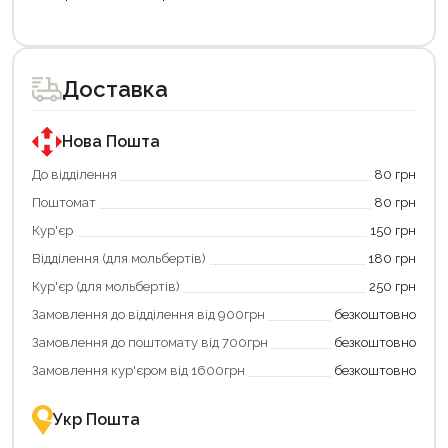
Цей
Цей
товар
товар
доступний
доступний
для
для
Доставка
покупки
покупки
за
за
державною
державною
програмою
програмою
Нова Пошта
єКнига.
«Національний
Використовуйте
кешбек».
До відділення
80 грн
свою
Оплачуйте
Поштомат
80 грн
карту
покупку
єКнига,
картою
Кур'єр
150 грн
щоб
«Національний
зекономити
кешбек»
Відділення (для мольбертів)
180 грн
та
та
отримати
отримуйте
Кур'єр (для мольбертів)
250 грн
додаткові
вигідне
Замовлення до відділення від 900грн
безкоштовно
переваги!
повернення
Купити
коштів!
Замовлення до поштомату від 700грн
безкоштовно
картою
Економте
єКнига
більше
Замовлення кур'єром від 1600грн
безкоштовно
–
разом
це
із
зручно
державною
Укр Пошта
та
підтримкою!
вигідно!