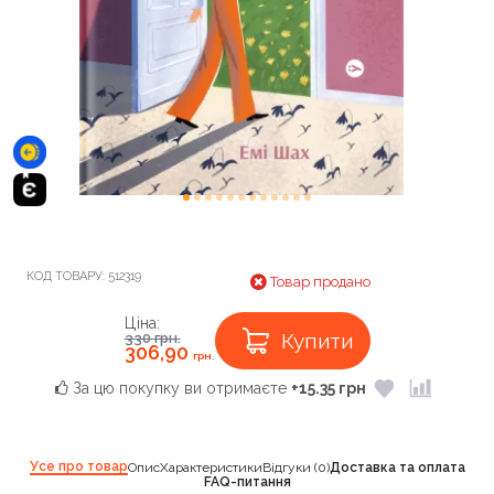
КОД ТОВАРУ:
512319
Товар продано
Ціна:
Купити
330
грн.
306,90
грн.
За цю покупку ви отримаєте
+15.35 грн
Усе про товар
Опис
Характеристики
Відгуки (0)
Доставка та оплата
FAQ-питання