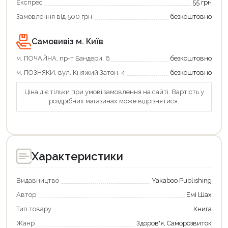
Експрес
55 грн
Продовжити покупки
Замовлення від 500 грн
безкоштовно
Оформити замовлення
Самовивіз м. Київ
м. ПОЧАЙНА, пр-т Бандери, 6
безкоштовно
м. ПОЗНЯКИ, вул. Княжий Затон, 4
безкоштовно
Ціна діє тільки при умові замовлення на сайті. Вартість у
роздрібних магазинах може відрізнятися.
Характеристики
Видавництво
Yakaboo Publishing
Автор
Емі Шах
Тип товару
Книга
Жанр
Здоров'я, Саморозвиток