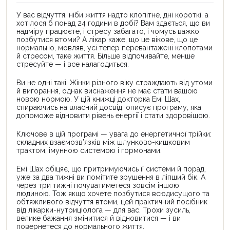
У вас відчуття, ніби життя надто клопітне, дні короткі, а
хотілося б понад 24 години в добі? Вам здається, що ви
надміру працюєте, і стресу забагато, і чомусь важко
позбутися втоми? А лікар каже, що це вікове, що це
нормально, мовляв, усі тепер перевантажені клопотами
й стресом, таке життя. Більше відпочивайте, менше
стресуйте — і все налагодиться.
Ви не одні такі. Жінки різного віку страждають від утоми
й вигорання, однак виснаження не має стати вашою
новою нормою. У цій книжці докторка Емі Шах,
спираючись на власний досвід, описує програму, яка
допоможе відновити рівень енергії і стати здоровішою.
Ключове в цій програмі — увага до енергетичної трійки:
складних взаємозв’язків між шлунково-кишковим
трактом, імунною системою і гормонами.
Емі Шах обіцяє, що притримуючись її системи й порад,
уже за два тижні ви помітите зрушення в ліпший бік. А
через три тижні почуватиметеся зовсім іншою
людиною. Тож якщо хочете позбутися всюдисущого та
обтяжливого відчуття втоми, цей практичний посібник
від лікарки-нутриціолога — для вас. Трохи зусиль,
велике бажання змінитися й відновитися — і ви
повернетеся до нормального життя.