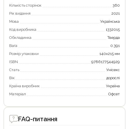
Кількість сторінок
360
Рік видання
2021
Мова
Українська
Код виробника
1332015
Обкладинка
Тверда
Вага
0.391
Розмір упаковки
140х215 мм
ISBN
9786177544929
Стать
Унісекс
Вік
дорослі
Країна виробник
Україна
Матеріал
Офсет
FAQ-питання