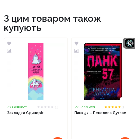
З цим товаром також
купують
0
1
У наявності
У наявності
Закладка Єдиноріг
Панк 57 – Пенелопа Дуглас