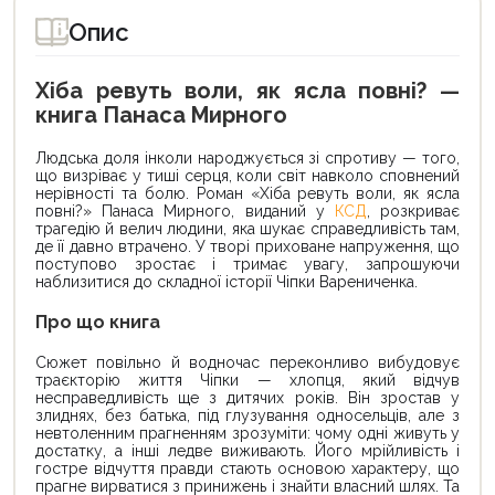
Опис
Хіба ревуть воли, як ясла повні? —
книга Панаса Мирного
Людська доля інколи народжується зі спротиву — того,
що визріває у тиші серця, коли світ навколо сповнений
нерівності та болю. Роман «Хіба ревуть воли, як ясла
повні?» Панаса Мирного, виданий у
КСД
, розкриває
трагедію й велич людини, яка шукає справедливість там,
де її давно втрачено. У творі приховане напруження, що
поступово зростає і тримає увагу, запрошуючи
наблизитися до складної історії Чіпки Варениченка.
Про що книга
Сюжет повільно й водночас переконливо вибудовує
траєкторію життя Чіпки — хлопця, який відчув
несправедливість ще з дитячих років. Він зростав у
злиднях, без батька, під глузування односельців, але з
невтоленним прагненням зрозуміти: чому одні живуть у
достатку, а інші ледве виживають. Його мрійливість і
гостре відчуття правди стають основою характеру, що
прагне вирватися з принижень і знайти власний шлях. Та