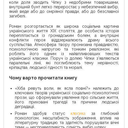
коли доля зводить Чіпку з недобрими товаришами,
внутрішній бунт легко переростає у небезпечний вибір,
який веде або до омріяної правди, або до безславної
загибелі.
Роман розгортається як широка соціальна картина
українського життя ХІХ століття, де особиста історія
переплітається із громадським болем, а внутрішні
конфлікти героя віддзеркалюють драму всього
суспільства. Атмосфера твору пронизана правдивістю,
психологічною напругою та тонким реалізмом, які
роблять його одним із найвпливовіших текстів
української класики. Поруч із долею Чіпки з’являються
паралельні лінії, які поглиблюють тему нерівності,
кріпацтва, людської гідності та моралі.
Чому варто прочитати книгу
«Хіба ревуть воли, як ясла повні?» належить до
ключових творів української соціально-психологічної
прози, що сформували уявлення про сільське життя,
його приховані трагедії та причини людської
деградації.
Роман здобув статус
класика
за глибокий
психологізм, масштабність зображення, вплив на
літературну традицію та здатність порушувати вічні
теми — несправедливість, гідність, вибір шляху.