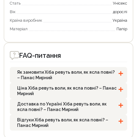
Стать
Унісекс
Вік
дорослі
Країна виробник
Україна
Матеріал
Папір
FAQ-питання
Як замовити Хіба ревуть воли, як ясла повні?
– Панас Мирний
Ціна Хіба ревуть воли, як ясла повні? – Панас
Мирний
Доставка по Україні Хіба ревуть воли, як
ясла повні? – Панас Мирний
Відгуки Хіба ревуть воли, як ясла повні? –
Панас Мирний