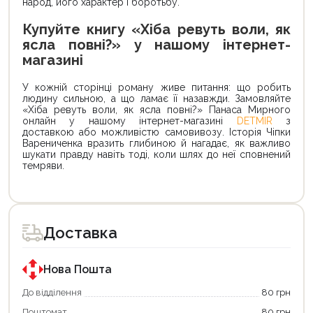
народ, його характер і боротьбу.
Купуйте книгу «Хіба ревуть воли, як
ясла повні?» у нашому інтернет-
магазині
У кожній сторінці роману живе питання: що робить
людину сильною, а що ламає її назавжди. Замовляйте
«Хіба ревуть воли, як ясла повні?» Панаса Мирного
онлайн у нашому інтернет-магазині
DETMIR
з
доставкою або можливістю самовивозу. Історія Чіпки
Варениченка вразить глибиною й нагадає, як важливо
шукати правду навіть тоді, коли шлях до неї сповнений
темряви.
Доставка
Нова Пошта
До відділення
80 грн
Поштомат
80 грн