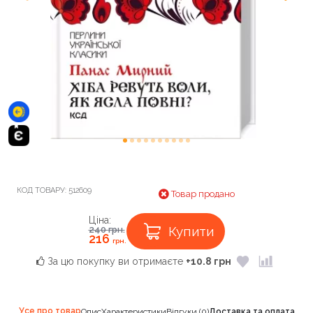
КОД ТОВАРУ:
512609
Товар продано
Ціна:
Купити
240
грн.
216
грн.
За цю покупку ви отримаєте
+10.8 грн
Усе про товар
Опис
Характеристики
Відгуки (0)
Доставка та оплата