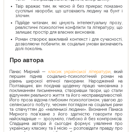
Твір вражає тим, як чесно й без прикрас показано
суспільні хвороби, що штовхають людину на бунт і
злочин.
Підійде читачам, які цінують інтелектуальну прозу,
реалістичні психологічні конфлікти та літературу, що
залишає простір для власних висновків.
Роман створює важливий контекст і для сучасності,
дозволяючи побачити, як соціальні умови визначають
долі поколінь.
Про автора
Панас Мирний —
класик української літератури
, який
першим підняв соціально-психологічний роман на
рівень широкої епічної панорами. Народжений на
Полтавщині, він поєднав щоденну працю чиновника з
покликанням письменника, створивши твори, що стали
відлунням реального життя та його несправедливостей.
Його проза відома глибоким психологізмом, увагою до
селянського побуту, чесним поглядом на соціальні рани
та співчуттям до «маленької людини». Визнання Панаса
Мирного пов’язане з його здатністю говорити про
найскладніше — зрозуміло, глибоко й без компромісів.
Спадщина автора й сьогодні формує уявлення про
українську класику та її місію — розповідати правду про