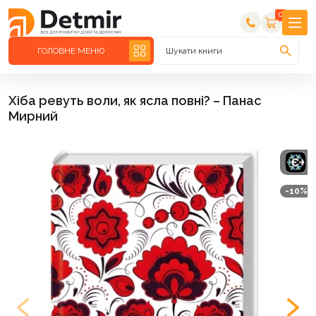
0
ГОЛОВНЕ МЕНЮ
Шукати книги
Хіба ревуть воли, як ясла повні? – Панас
Мирний
-10%