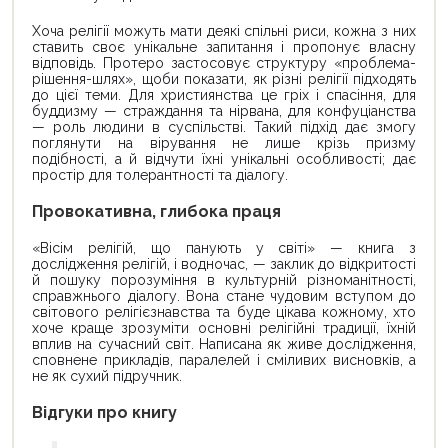
Хоча релігії можуть мати деякі спільні риси, кожна з них
ставить своє унікальне запитання і пропонує власну
відповідь. Протеро застосовує структуру «проблема-
рішення-шлях», щоби показати, як різні релігії підходять
до цієї теми. Для християнства це гріх і спасіння, для
буддизму — страждання та нірвана, для конфуціанства
— роль людини в суспільстві. Такий підхід дає змогу
поглянути на вірування не лише крізь призму
подібності, а й відчути їхні унікальні особливості; дає
простір для толерантності та діалогу.
Провокативна, глибока праця
«Вісім релігій, що панують у світі» — книга з
дослідження релігій, і водночас, — заклик до відкритості
й пошуку порозуміння в культурній різноманітності,
справжнього діалогу. Вона стане чудовим вступом до
світового релігієзнавства та буде цікава кожному, хто
хоче краще зрозуміти основні релігійні традиції, їхній
вплив на сучасний світ. Написана як живе дослідження,
сповнене прикладів, паралелей і сміливих висновків, а
не як сухий підручник.
Відгуки про книгу