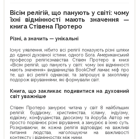
Вісім релігій, що панують у світі: чому
їхні відмінності мають значення —
книга Стівена Протеро
Різні, а значить — унікальні
Існує уявлення, нібито всі релігії показують різні шляхи
до єдиної духовної істини, одного Бога. Американський
професор релігієзнавства Стівен Протеро в книзі
«Вісім релігій, що панують у світі: чому їхні відмінності
мають значення» видавництва BookChef ламає міф про
те, що всі релігії однакові, та запрошує в захопливу
подорож віруваннями, які формували світ.
Книга, що закликає подивитися на духовний
світ уважніше
Стівен Протеро занурює читача у світ 8 найбільших
релігій: буддизму, християнства, ісламу, індуїзму,
юдаїзму, конфуціанства, даосизму та йоруба. Автор не
просто порівнює різні вірування, а занурює в їхню суть.
Розкриваючи, як кожна релігія відповідає на важливі
питання людства, наголошуючи на важливості
контексту і відмінностях між ними.