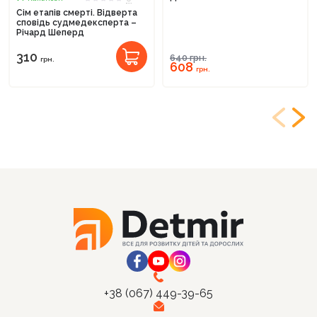
Сім етапів смерті. Відверта
сповідь судмедексперта –
Річард Шеперд
310
640
грн.
грн.
608
грн.
+38 (067) 449-39-65