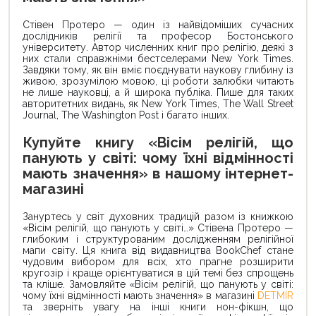
Стівен Протеро — один із найвідоміших сучасних
дослідників релігії та професор Бостонського
університету. Автор численних книг про релігію, деякі з
них стали справжніми бестселерами New York Times.
Завдяки тому, як він вміє поєднувати наукову глибину із
живою, зрозумілою мовою, ці роботи залюбки читають
не лише науковці, а й широка публіка. Пише для таких
авторитетних видань, як New York Times, The Wall Street
Journal, The Washington Post і багато інших.
Купуйте книгу «Вісім релігій, що
панують у світі: чому їхні відмінності
мають значення» в нашому інтернет-
магазині
Зануртесь у світ духовних традицій разом із книжкою
«Вісім релігій, що панують у світі…» Стівена Протеро —
глибоким і структурованим дослідженням релігійної
мапи світу. Ця книга від видавництва BookChef стане
чудовим вибором для всіх, хто прагне розширити
кругозір і краще орієнтуватися в цій темі без спрощень
та кліше. Замовляйте «Вісім релігій, що панують у світі:
чому їхні відмінності мають значення» в магазині
DETMIR
та зверніть увагу на інші книги нон-фікшн, що