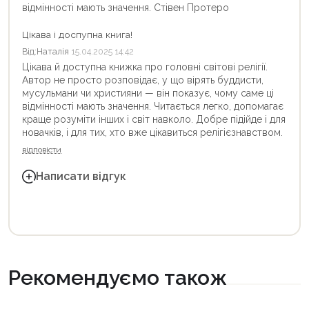
відмінності мають значення. Стівен Протеро
Цікава і доспупна книга!
Від:
Наталія
15.04.2025 14:42
Цікава й доступна книжка про головні світові релігії.
Автор не просто розповідає, у що вірять буддисти,
мусульмани чи християни — він показує, чому саме ці
відмінності мають значення. Читається легко, допомагає
краще розуміти інших і світ навколо. Добре підійде і для
новачків, і для тих, хто вже цікавиться релігієзнавством.
відповісти
Написати відгук
Рекомендуємо також