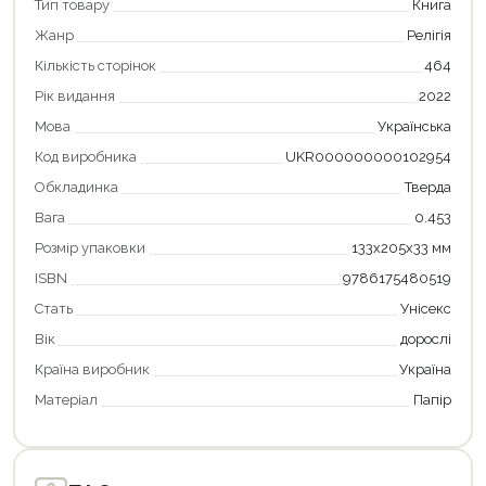
Тип товару
Книга
Жанр
Релігія
Кількість сторінок
464
Рік видання
2022
Мова
Українська
Код виробника
UKR000000000102954
Обкладинка
Тверда
Вага
0.453
Розмір упаковки
133х205х33 мм
ISBN
9786175480519
Стать
Унісекс
Вік
дорослі
Країна виробник
Україна
Матеріал
Папір