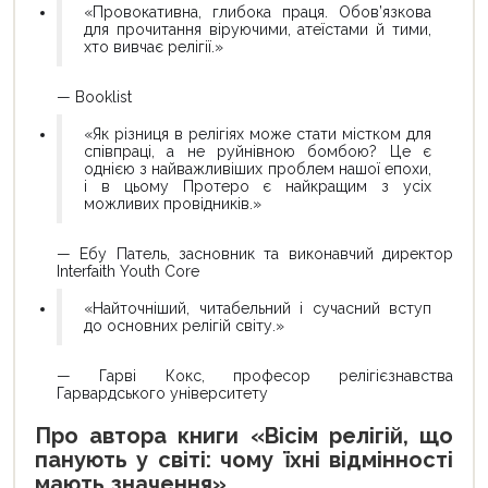
«Провокативна, глибока праця. Обов’язкова
для прочитання віруючими, атеїстами й тими,
хто вивчає релігії.»
— Booklist
«Як різниця в релігіях може стати містком для
співпраці, а не руйнівною бомбою? Це є
однією з найважливіших проблем нашої епохи,
і в цьому Протеро є найкращим з усіх
можливих провідників.»
— Ебу Патель, засновник та виконавчий директор
Interfaith Youth Core
«Найточніший, читабельний і сучасний вступ
до основних релігій світу.»
— Гарві Кокс, професор релігієзнавства
Гарвардського університету
Про автора книги «Вісім релігій, що
панують у світі: чому їхні відмінності
мають значення»