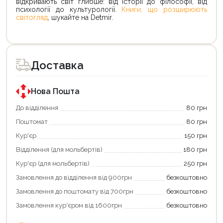
відкривають світ глибше: від історії до філософії, від
психології до культурології.
Книги, що розширюють
світогляд
, шукайте на Detmir.
Доставка
Продовжити покупки
Оформити замовлення
Нова Пошта
До відділення
80 грн
Поштомат
80 грн
Кур'єр
150 грн
Відділення (для мольбертів)
180 грн
Кур'єр (для мольбертів)
250 грн
Замовлення до відділення від 900грн
безкоштовно
Замовлення до поштомату від 700грн
безкоштовно
Замовлення кур'єром від 1600грн
безкоштовно