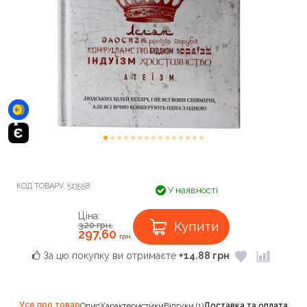
КОД ТОВАРУ:
513558
У наявності
Ціна:
Купити
320
грн.
297,60
грн.
За цю покупку ви отримаєте
+14.88 грн
Усе про товар
Опис
Характеристики
Відгуки (1)
Доставка та оплата