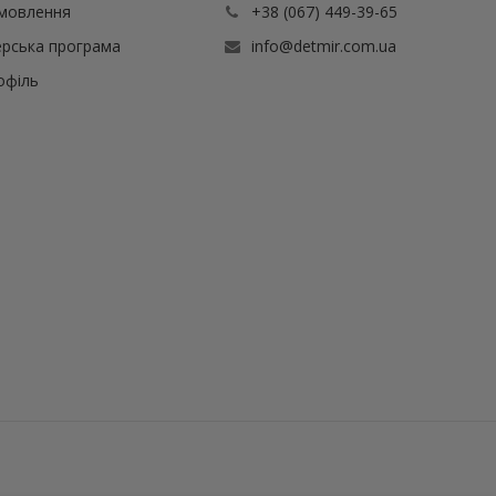
амовлення
+38 (067) 449-39-65
рська програма
info@detmir.com.ua
офіль