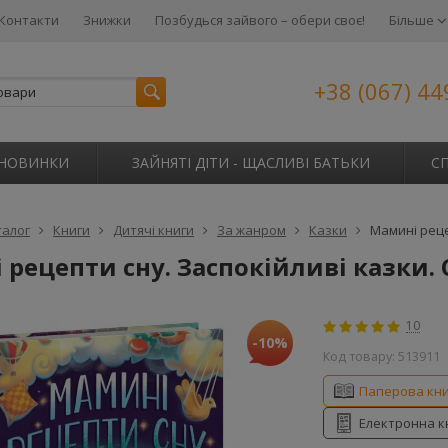
Контакти
Знижки
Позбудься зайвого – обери своє!
Більше
+38 (067) 44
НОВИНКИ
ЗАЙНЯТІ ДІТИ - ЩАСЛИВІ БАТЬКИ
С
талог
Книги
Дитячі книги
За жанром
Казки
Мамині реце
рецепти сну. Заспокійливі казки. 
10
-10%
Код товару:
513911
Паперова кн
Електронна к