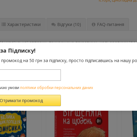
історії
,
Цінопадна д
Характеристики
Відгуки
(10)
FAQ-питання
від української авторки, прикрашена яскравими, кольоровими ілю
ном. Слухаючи казку, малюк заспокоюється, поринає в приємні сп
 за Підписку!
ерні «На добраніч», у країну Сновиландія та навіть опускається н
промокод на 50 грн за підписку, просто підписавшись на нашу ро
ВАРОМ ТАКОЖ КУПУЮТЬ
маю умови
політики обробки персональних даних
-10%
й
те