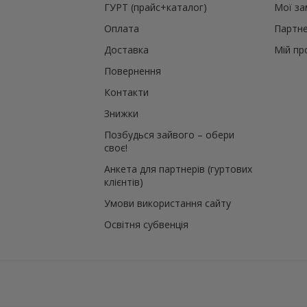
ГУРТ (прайс+каталог)
Мої з
Оплата
Партне
Доставка
Мій пр
Повернення
Контакти
Знижки
Позбудься зайвого – обери
своє!
Анкета для партнерів (гуртових
клієнтів)
Умови використання сайту
Освітня субвенція