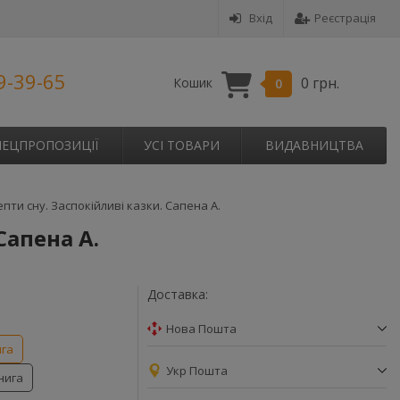
Вхід
Реєстрація
9-39-65
0 грн.
Кошик
0
ПЕЦПРОПОЗИЦІЇ
УСІ ТОВАРИ
ВИДАВНИЦТВА
пти сну. Заспокійливі казки. Сапена А.
Сапена А.
Доставка:
Нова Пошта
ига
Укр Пошта
нига