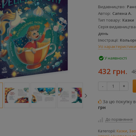
Видавництво
Ран
Автор
Сапена А.
Тип товару
Казки
Серія видавництва
день
Ілюстрації
Кольор
Усі характеристики
Паперова
Електронна
книга
книга
У наявності
513911
563460
432 грн.
4
-
+
За цю покупку 
грн
До порівняння
Категорії:
Казки
,
Зас