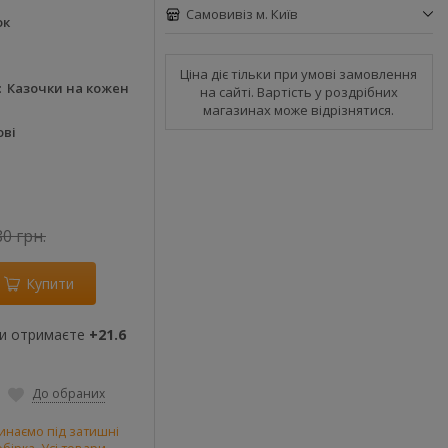
Самовивіз м. Київ
ок
Ціна діє тільки при умові замовлення
Казочки на кожен
на сайті. Вартість у роздрібних
магазинах може відрізнятися.
ові
80 грн.
Купити
ви отримаєте
+21.6
До обраних
инаємо під затишні