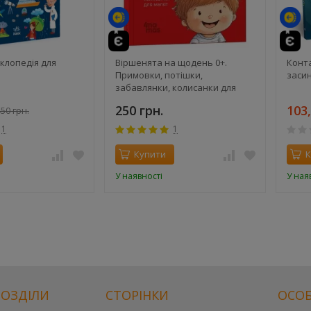
й
клопедія для
Віршенята на щодень 0+.
Конт
Примовки, потішки,
засин
забавлянки, колисанки для
малят. Матусина бібліотечка –
250 грн.
103,
50 грн.
Забіяка Ю.
1
1
Купити
К
У наявності
У ная
РОЗДІЛИ
СТОРІНКИ
ОСОБ