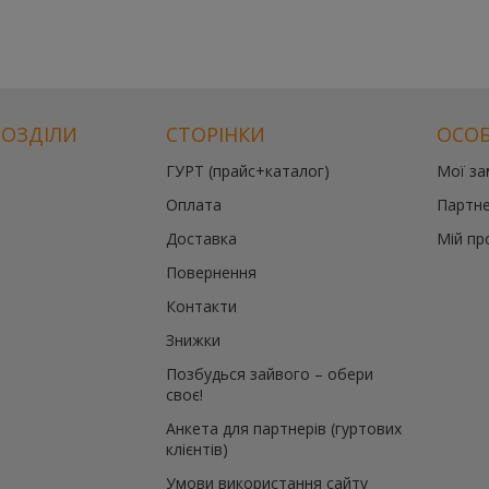
РОЗДІЛИ
СТОРІНКИ
ОСОБ
ГУРТ (прайс+каталог)
Мої з
Оплата
Партне
Доставка
Мій пр
Повернення
Контакти
Знижки
Позбудься зайвого – обери
своє!
Анкета для партнерів (гуртових
клієнтів)
Умови використання сайту