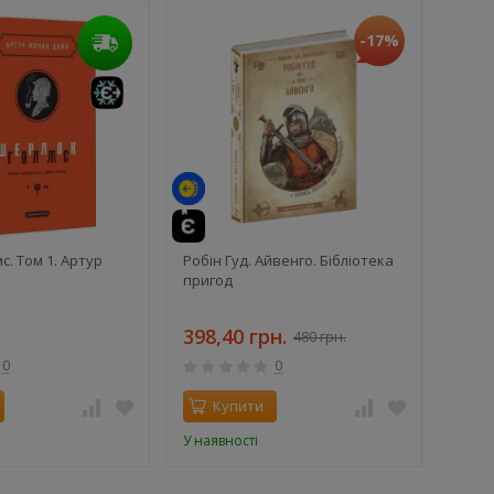
-17%
й
те
й
. Том 1. Артур
Робін Гуд. Айвенго. Бібліотека
пригод
398,40 грн.
480 грн.
0
0
Купити
У наявності