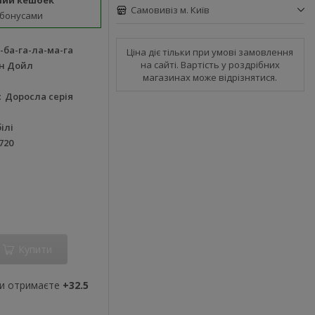
ний кешбек
Самовивіз м. Київ
 бонусами
-ба-га-ла-ма-га
Ціна діє тільки при умові замовлення
на сайті. Вартість у роздрібних
ан Дойл
магазинах може відрізнятися.
Доросла серія
ілі
720
Купити
ви отримаєте
+32.5