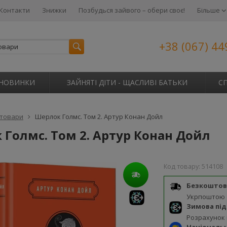
Контакти
Знижки
Позбудься зайвого – обери своє!
Більше
+38 (067) 44
НОВИНКИ
ЗАЙНЯТІ ДІТИ - ЩАСЛИВІ БАТЬКИ
С
 товари
Шерлок Голмс. Том 2. Артур Конан Дойл
Голмс. Том 2. Артур Конан Дойл
Код товару:
514108
Безкоштов
Укрпоштою
Зимова пі
Розрахунок