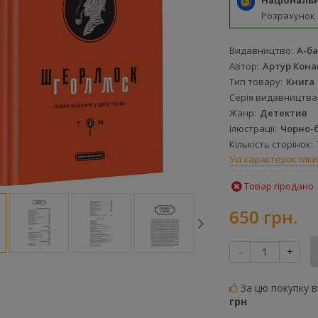
Національ
Розрахунок
Видавництво
А-ба
Автор
Артур Кон
Тип товару
Книга
Серія видавництва
Жанр
Детектив
Ілюстрації
Чорно-б
Кількість сторінок
Усі характеристики
Товар продано
650 грн.
-
+
За цю покупку 
грн