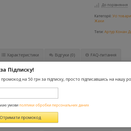
До порівняння
Категорії:
Усі товар
Жахи
Теги:
Артур Конан Д
Характеристики
Відгуки
(0)
FAQ-питання
 за Підписку!
Бітонському різдвяному альманасі» з’явилася друком повість «Етю
Дойла. Упродовж чотирьох наступних десятиліть ім’я цього пись
промокод на 50 грн за підписку, просто підписавшись на нашу ро
 у цілому світі, а створені ним персонажі – геніальний детектив
вуть у свідомості читачів власним, часом навіть незалежним від 
навіть з’явиться будинок-музей Шерлока Голмса, який щороку при
маю умови
політики обробки персональних даних
ВАРОМ ТАКОЖ КУПУЮТЬ