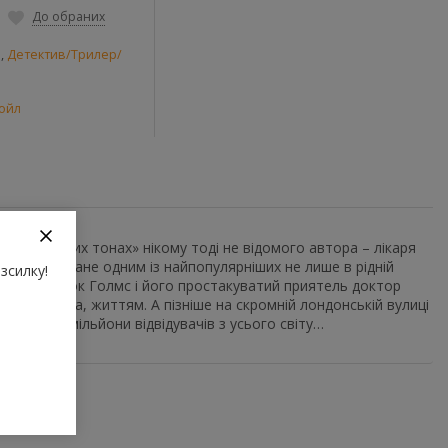
До обраних
и
,
Детектив/Трилер/
ойл
д у багряних тонах» нікому тоді не відомого автора – лікаря
менника стане одним із найпопулярніших не лише в рідній
зсилку!
-аматор Шерлок Голмс і його простакуватий приятель доктор
волі автора, життям. А пізніше на скромній лондонській вулиці
йматиме мільйони відвідувачів з усього світу…