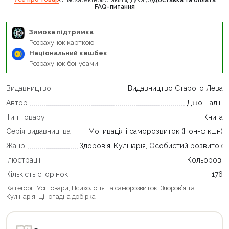
FAQ-питання
Зимова підтримка
Розрахунок карткою
Національний кешбек
Розрахунок бонусами
Видавництво
Видавництво Старого Лева
Автор
Джої Галін
Тип товару
Книга
Серія видавництва
Мотивація і саморозвиток (Нон-фікшн)
Жанр
Здоров'я, Кулінарія, Особистий розвиток
Ілюстрації
Кольорові
Кількість сторінок
176
Категорії:
Усі товари
,
Психологія та саморозвиток
,
Здоров’я та
Кулінарія
,
Цінопадна добірка