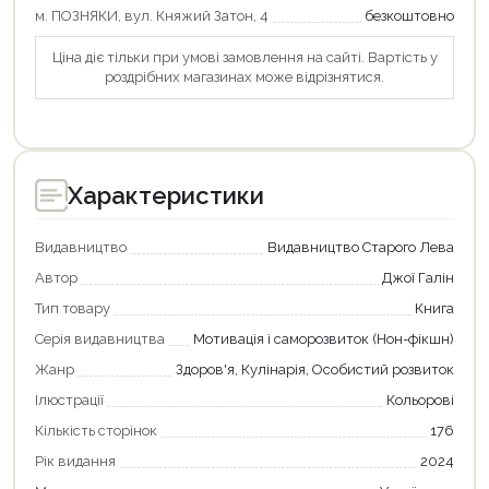
м. ПОЗНЯКИ, вул. Княжий Затон, 4
безкоштовно
Ціна діє тільки при умові замовлення на сайті. Вартість у
роздрібних магазинах може відрізнятися.
Характеристики
Видавництво
Видавництво Старого Лева
Автор
Джої Галін
Тип товару
Книга
Серія видавництва
Мотивація і саморозвиток (Нон-фікшн)
Жанр
Здоров'я, Кулінарія, Особистий розвиток
Ілюстрації
Кольорові
Кількість сторінок
176
Рік видання
2024
Продовжити покупки