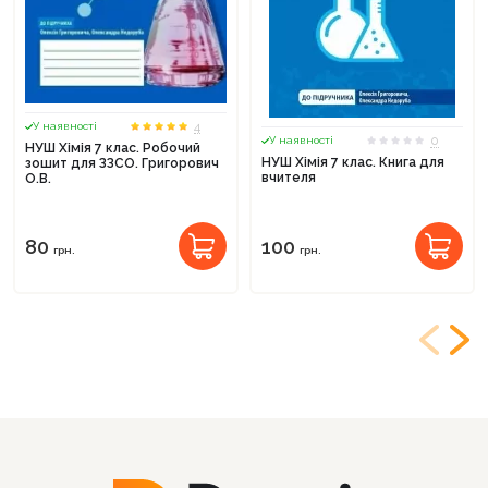
4
У наявності
0
У наявності
НУШ Хімія 7 клас. Робочий
НУШ Хімія 7 клас. Книга для
зошит для ЗЗСО. Григорович
вчителя
О.В.
80
100
грн.
грн.