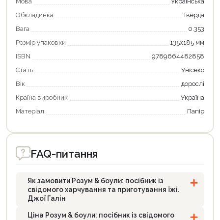
Мова
Українська
Оформити замовлення
Обкладинка
Тверда
Вага
0.353
Розмір упаковки
135x185 мм
ISBN
9789664482858
Стать
Унісекс
Вік
дорослі
Країна виробник
Україна
Матеріал
Папір
FAQ-питання
Як замовити Розум & боули: посібник із
свідомого харчування та приготування їжі.
Джої Галін
Ціна Розум & боули: посібник із свідомого