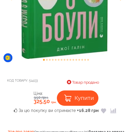
КОД ТОВАРУ:
514133
Товар продано
Ціна:
Купити
350
грн.
325,50
грн.
За цю покупку ви отримаєте
+16.28 грн
Усе про товар
Опис
Характеристики
Відгуки (0)
Доставка та оплата