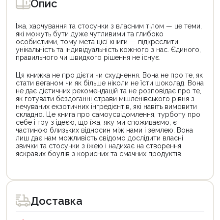
Опис
Їжа, харчування та стосунки з власним тілом — це теми,
які можуть бути дуже чутливими та глибоко
особистими, тому мета цієї книги — підкреслити
унікальність та індивідуальність кожного з нас. Єдиного,
правильного чи швидкого рішення не існує.
Ця книжка не про дієти чи схуднення. Вона не про те, як
стати веганом чи як більше ніколи не їсти шоколад. Вона
не дає дієтичних рекомендацій та не розповідає про те,
як готувати бездоганні страви мішленівського рівня з
нечуваних екзотичних інгредієнтів, які навіть вимовити
складно. Це книга про самоусвідомлення, турботу про
себе і гру з ідеєю, що їжа, яку ми споживаємо, є
частиною близьких відносин між нами і землею. Вона
лиш дає нам можливість свідомо дослідити власні
звички та стосунки з їжею і надихає на створення
яскравих боулів з корисних та смачних продуктів.
Доставка