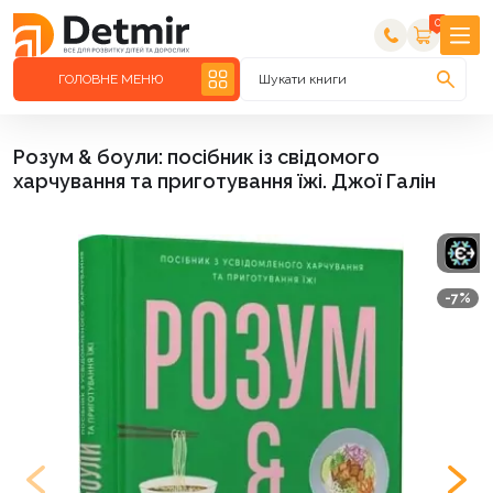
0
ГОЛОВНЕ МЕНЮ
Шукати книги
Розум & боули: посібник із свідомого
харчування та приготування їжі. Джої Галін
-7%