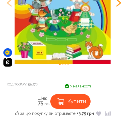
КОД ТОВАРУ:
514376
У наявності
Ціна:
Купити
75
грн.
За цю покупку ви отримаєте
+3.75 грн