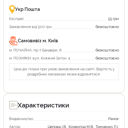
це
із
зручно
державною
Укр Пошта
та
підтримкою!
вигідно!
Експрес
55 грн
Замовлення від 500 грн
безкоштовно
Самовивіз м. Київ
м. ПОЧАЙНА, пр-т Бандери, 6
безкоштовно
м. ПОЗНЯКИ, вул. Княжий Затон, 4
безкоштовно
Ціна діє тільки при умові замовлення на сайті. Вартість у
роздрібних магазинах може відрізнятися.
Характеристики
Видавництво
Ранок
Автор
Цепова І.В., Коченгіна М.В., Тимченко Л.І.