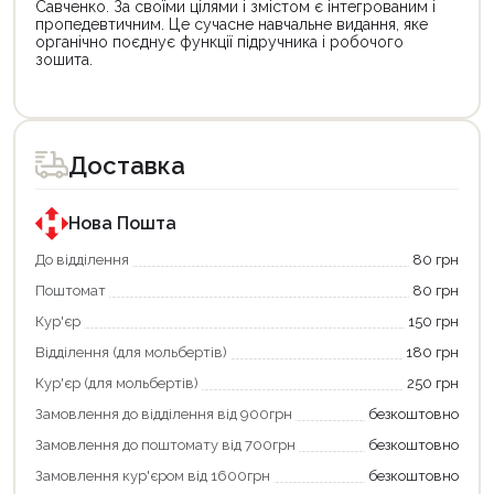
Савченко. За своїми цілями і змістом є інтегрованим і
пропедевтичним. Це сучасне навчальне видання, яке
органічно поєднує функції підручника і робочого
зошита.
Цей
Цей
товар
товар
доступний
доступний
для
для
Доставка
покупки
покупки
за
за
державною
державною
програмою
програмою
Нова Пошта
єКнига.
«Національний
Використовуйте
кешбек».
До відділення
80 грн
свою
Оплачуйте
Поштомат
80 грн
карту
покупку
єКнига,
картою
Кур'єр
150 грн
щоб
«Національний
зекономити
кешбек»
Відділення (для мольбертів)
180 грн
та
та
отримати
отримуйте
Кур'єр (для мольбертів)
250 грн
додаткові
вигідне
Замовлення до відділення від 900грн
безкоштовно
переваги!
повернення
Купити
коштів!
Замовлення до поштомату від 700грн
безкоштовно
картою
Економте
єКнига
більше
Замовлення кур'єром від 1600грн
безкоштовно
–
разом