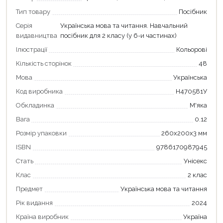
Тип товару
Посібник
Серія
Українська мова та читання. Навчальний
видавництва
посібник для 2 класу (у 6-и частинах)
Ілюстрації
Кольорові
Кількість сторінок
48
Мова
Українська
Код виробника
Н470581У
Обкладинка
М'яка
Вага
0.12
Розмір упаковки
260x200x3 мм
ISBN
9786170987945
Стать
Унісекс
Продовжити покупки
Клас
2 клас
Оформити замовлення
Предмет
Українська мова та читання
Рік видання
2024
Країна виробник
Україна