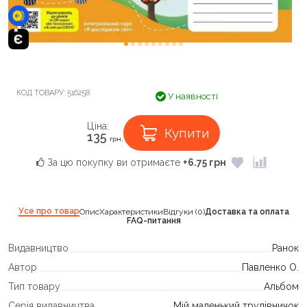
КОД ТОВАРУ:
516258
У наявності
Ціна:
Купити
135
грн.
За цю покупку ви отримаєте
+6.75 грн
Усе про товар
Опис
Характеристики
Відгуки (0)
Доставка та оплата
FAQ-питання
Видавництво
Ранок
Автор
Павленко О.
Тип товару
Альбом
Серія видавництва
Мій маленький трудівничок