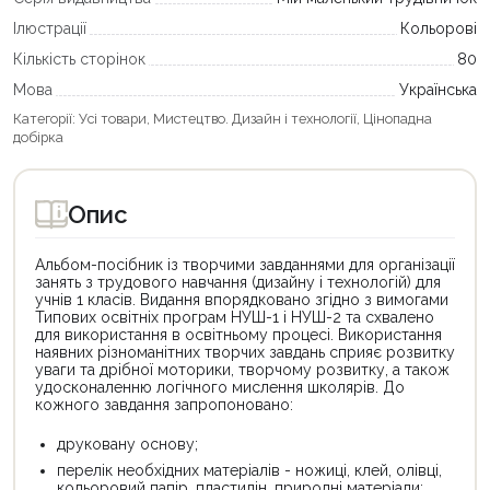
Ілюстрації
Кольорові
Кількість сторінок
80
Мова
Українська
Категорії:
Усі товари
,
Мистецтво. Дизайн і технології
,
Цінопадна
добірка
Опис
Альбом-посібник із творчими завданнями для організації
занять з трудового навчання (дизайну і технологій) для
учнів 1 класів. Видання впорядковано згідно з вимогами
Типових освітніх програм НУШ-1 і НУШ-2 та схвалено
для використання в освітньому процесі. Використання
наявних різноманітних творчих завдань сприяє розвитку
уваги та дрібної моторики, творчому розвитку, а також
удосконаленню логічного мислення школярів. До
кожного завдання запропоновано:
друковану основу;
перелік необхідних матеріалів - ножиці, клей, олівці,
кольоровий папір, пластилін, природні матеріали;