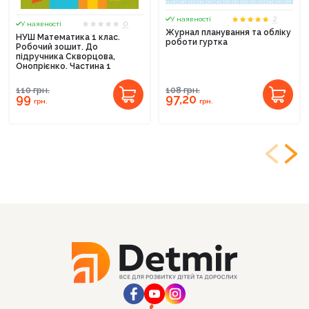
2
У наявності
0
У наявності
Журнал планування та обліку
НУШ Математика 1 клас.
роботи гуртка
Робочий зошит. До
підручника Скворцова,
Онопрієнко. Частина 1
110
грн.
108
грн.
99
97,20
грн.
грн.