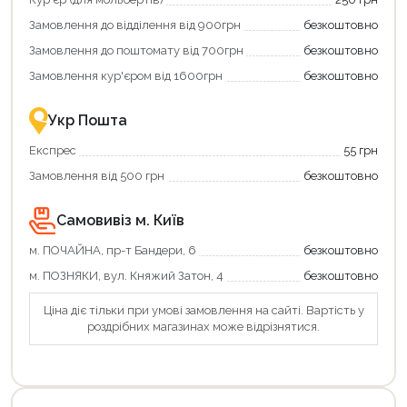
додаткові
вигідне
Замовлення до відділення від 900грн
безкоштовно
переваги!
повернення
Купити
коштів!
Замовлення до поштомату від 700грн
безкоштовно
картою
Економте
єКнига
більше
Замовлення кур'єром від 1600грн
безкоштовно
–
разом
це
із
зручно
державною
Укр Пошта
та
підтримкою!
вигідно!
Експрес
55 грн
Замовлення від 500 грн
безкоштовно
Самовивіз м. Київ
м. ПОЧАЙНА, пр-т Бандери, 6
безкоштовно
м. ПОЗНЯКИ, вул. Княжий Затон, 4
безкоштовно
Ціна діє тільки при умові замовлення на сайті. Вартість у
роздрібних магазинах може відрізнятися.