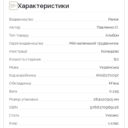
Характеристики
Видавництво
Ранок
Автор
Павленко О.
Тип товару
Альбом
Серія видавництва
Мій маленький трудівничок
Ілюстрації
Кольорові
Кількість сторінок
80
Мова
Українська
Код виробника
КН1627005У
Обкладинка
М'яка
Вага
0.245
Розмір упаковки
284x205x5 мм
ISBN
9786170989116
Продовжити покупки
Стать
Унісекс
Оформити замовлення
Клас
1 клас