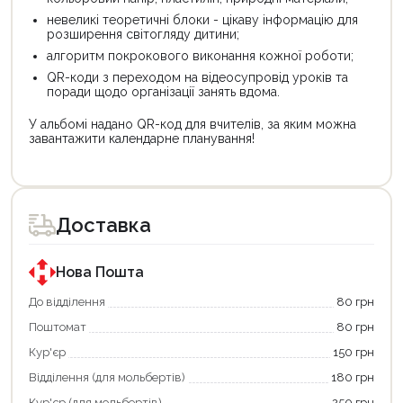
невеликі теоретичні блоки - цікаву інформацію для
розширення світогляду дитини;
алгоритм покрокового виконання кожної роботи;
QR-коди з переходом на відеосупровід уроків та
поради щодо організації занять вдома.
У альбомі надано QR-код для вчителів, за яким можна
завантажити календарне планування!
Цей
Цей
товар
товар
доступний
доступний
для
для
Доставка
покупки
покупки
за
за
державною
державною
програмою
програмою
Нова Пошта
єКнига.
«Національний
Використовуйте
кешбек».
До відділення
80 грн
свою
Оплачуйте
Поштомат
80 грн
карту
покупку
єКнига,
картою
Кур'єр
150 грн
щоб
«Національний
зекономити
кешбек»
Відділення (для мольбертів)
180 грн
та
та
отримати
отримуйте
Кур'єр (для мольбертів)
250 грн