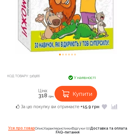
КОД ТОВАРУ:
516966
У наявності
Ціна:
Купити
318
грн.
За цю покупку ви отримаєте
+15.9 грн
Усе про товар
Опис
Характеристики
Відгуки (0)
Доставка та оплата
FAQ-питання