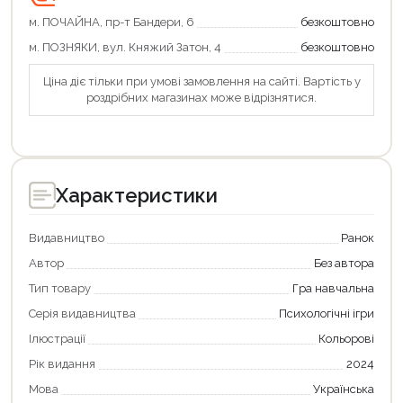
м. ПОЧАЙНА, пр-т Бандери, 6
безкоштовно
м. ПОЗНЯКИ, вул. Княжий Затон, 4
безкоштовно
Ціна діє тільки при умові замовлення на сайті. Вартість у
роздрібних магазинах може відрізнятися.
Характеристики
Видавництво
Ранок
Автор
Без автора
Тип товару
Гра навчальна
Серія видавництва
Психологічні ігри
Продовжити покупки
Ілюстрації
Кольорові
Оформити замовлення
Рік видання
2024
Мова
Українська