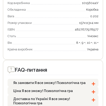
Код виробника
10156044У
Обкладинка
Коробка
Вага
0.202
Розмір упаковки
157x113x4 мм
ISBN
4827677978977
Стать
Унісекс
Вік
8 +, 9 +, 10 +, 11 +
Країна виробник
Україна
FAQ-питання
Як замовити Я все зможу! Психологічна гра
Ціна Я все зможу! Психологічна гра
Доставка по Україні Я все зможу!
Психологічна гра