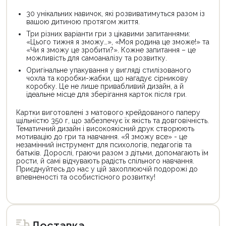
30 унікальних навичок, які розвиватимуться разом із
вашою дитиною протягом життя.
Три різних варіанти гри з цікавими запитаннями:
«Цього тижня я зможу…», «Моя родина це зможе!» та
«Чи я зможу це зробити?». Кожне запитання – це
можливість для самоаналізу та розвитку.
Оригінальне упакування у вигляді стилізованого
чохла та коробки-жабки, що нагадує сірникову
коробку. Це не лише привабливий дизайн, а й
ідеальне місце для зберігання карток після гри.
Картки виготовлені з матового крейдованого паперу
щільністю 350 г, що забезпечує їх якість та довговічність.
Тематичний дизайн і високоякісний друк створюють
мотивацію до гри та навчання. «Я зможу все» - це
незамінний інструмент для психологів, педагогів та
батьків. Дорослі, граючи разом з дітьми, допомагають їм
рости, й самі відчувають радість спільного навчання.
Приєднуйтесь до нас у цій захоплюючій подорожі до
впевненості та особистісного розвитку!
Доставка