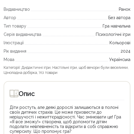
Видавництво
Ранок
Автор
Без автора
Тип товару
Гра навчальна
Серія видавництва
Психологічні ігри
Ілюстрації
Кольорові
Рік видання
2024
Мова
Українська
Категорії:
Дидактичні ігри
,
Настільні ігри, щоб вечори були веселими
,
Цінопадна добірка
,
Усі товари
Опис
Діти ростуть, але деякі дорослі залишаються в полоні
своїх дитячих страхів. Це може призвести до
нерішучості і нежиттєрадісності. Час змінювати це! Гра
«Я все зможу!» створена, щоб допомогти дітям
подолати невпевненість та відкрити в собі справжню
суперсилу. Що пропонує гра?