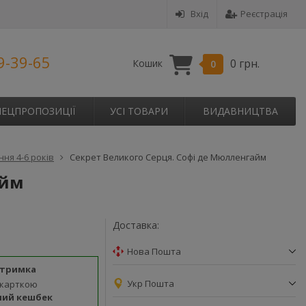
Вхід
Реєстрація
9-39-65
0 грн.
Кошик
0
ПЕЦПРОПОЗИЦІЇ
УСІ ТОВАРИ
ВИДАВНИЦТВА
ня 4-6 років
Секрет Великого Серця. Софі де Мюлленгайм
айм
Доставка:
Нова Пошта
дтримка
Укр Пошта
 карткою
ний кешбек