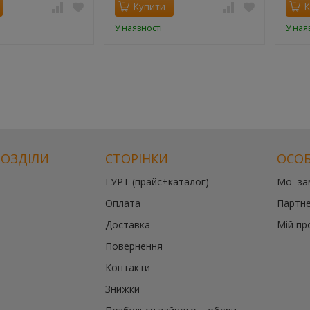
Купити
К
У наявності
У ная
РОЗДІЛИ
СТОРІНКИ
ОСОБ
ГУРТ (прайс+каталог)
Мої з
Оплата
Партне
Доставка
Мій пр
Повернення
Контакти
Знижки