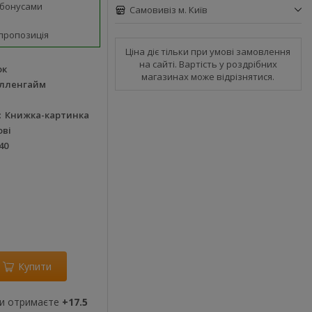
 бонусами
Самовивіз м. Київ
пропозиція
Ціна діє тільки при умові замовлення
на сайті. Вартість у роздрібних
ок
магазинах може відрізнятися.
юлленгайм
Книжка-картинка
ові
40
Купити
ви отримаєте
+17.5