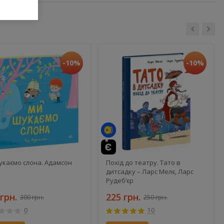
-10%
-10%
укаємо слона. Адамсон
Похід до театру. Тато в
дитсадку – Ларс Мелє, Ларс
Рудеб’єр
грн.
225 грн.
300 грн.
250 грн.
0
10