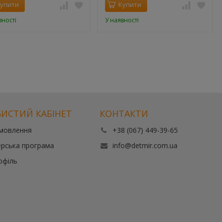
упити
Купити
вності
У наявності
ИСТИЙ КАБІНЕТ
КОНТАКТИ
амовлення
+38 (067) 449-39-65
рська програма
info@detmir.com.ua
офіль