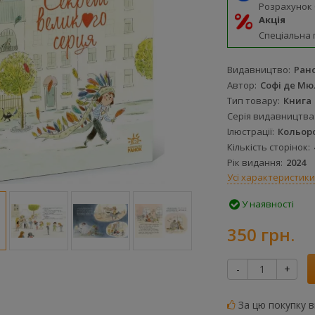
Розрахунок
Акція
Спеціальна 
Видавництво
Ран
Автор
Софі де М
Тип товару
Книга
Серія видавництва
Ілюстрації
Кольор
Кількість сторінок
Рік видання
2024
Усі характеристики
У наявності
350 грн.
-
+
За цю покупку 