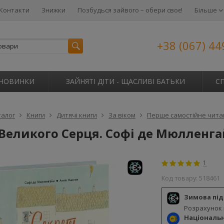
Контакти
Знижки
Позбудься зайвого – обери своє!
Більше
+38 (067) 44
НОВИНКИ
ЗАЙНЯТІ ДІТИ - ЩАСЛИВІ БАТЬКИ
С
талог
Книги
Дитячі книги
За віком
Перше самостійне читан
 Великого Серця. Софі де Мюлленг
1
Код товару:
518461
Зимова пі
Розрахунок
Національ