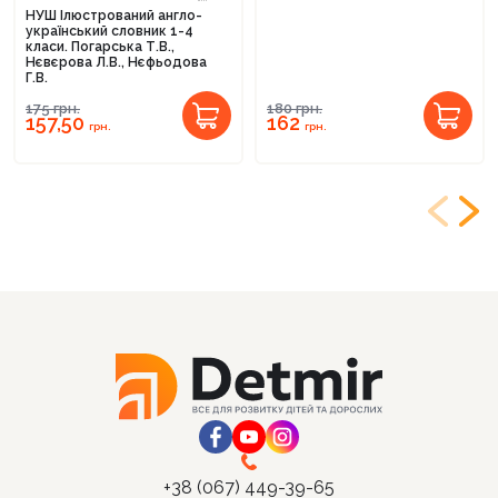
НУШ Ілюстрований англо-
український словник 1-4
класи. Погарська Т.В.,
Нєвєрова Л.В., Нєфьодова
Г.В.
175
грн.
180
грн.
157,50
162
грн.
грн.
+38 (067) 449-39-65