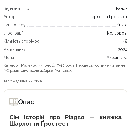
Видавництво
Ранок
Автор
Шарлотта Ґростест
Тип товару
Книга
Ілюстрації
Кольорові
Кількість сторінок
48
Рік видання
2024
Мова
Українська
Категорії:
Маленькі читолюби 7-10 років
,
Перше самостійне читання
4-6 років
,
Цінопадна добірка
,
Усі товари
Теги:
Різдвяна книжка
Опис
Сім історій про Різдво — книжка
Шарлотти Ґростест