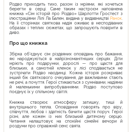
Різдво приходить тихо, разом із мріями, які хочеться
берегти в серці. Саме таким настроєм наповнена
книжка «Сім історій про Різдво» Шарлотти Ґростест з
ілюстраціями Лілі Ла Бален, видана у видавництві
Ранок
.
На її сторінках святкова надія оживає в несподіваних
образах і теплих сюжетах, що запрошують повірити в
диво.
Про що книжка
Збірка об’єднує сім різдвяних оповідань про бажання,
які народжуються в найрізноманітніших серцях. Діти
мріють про подарунки, дорослі — про щастя для
близьких, а самотній кленок у лісі сподівається не
зустрічати Різдво наодинці. Кожна історія розкриває
інший бік святкового очікування, де важливими стають
не речі, а почуття. Герої стикаються з сумнівами, надіями
й маленькими випробуваннями. Різдво поступово
поєднує їх у спільному світлі.
Книжка створює атмосферу затишку, тиші й
внутрішнього тепла. Оповідання говорять про віру,
співчуття, любов і здатність бачити щастя поруч. Герої
різні, але кожен із них близький дитячому серцю.
Читання налаштовує на спокійні сімейні вечори й
роздуми про справжній сенс свята.