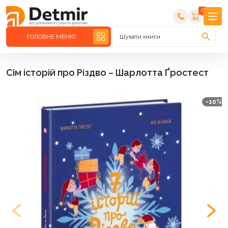
0
ГОЛОВНЕ МЕНЮ
Шукати книги
Сім історій про Різдво – Шарлотта Ґростест
-10%