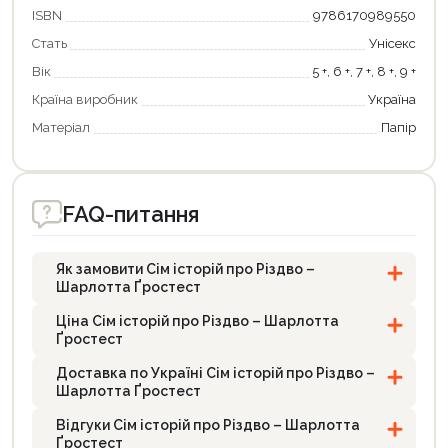
ISBN
9786170989550
Стать
Унісекс
Вік
5 +, 6 +, 7 +, 8 +, 9 +
Країна виробник
Україна
Матеріал
Папір
FAQ-питання
Як замовити Сім історій про Різдво –
Шарлотта Ґростест
Ціна Сім історій про Різдво – Шарлотта
Ґростест
Доставка по Україні Сім історій про Різдво –
Шарлотта Ґростест
Відгуки Сім історій про Різдво – Шарлотта
Ґростест