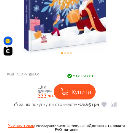
КОД ТОВАРУ:
518880
У наявності
Ціна:
Купити
370
грн.
333
грн.
За цю покупку ви отримаєте
+16.65 грн
Усе про товар
Опис
Характеристики
Відгуки (0)
Доставка та оплата
FAQ-питання