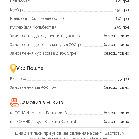
Поштомат
80 грн
Кур'єр
150 грн
Відділення (для мольбертів)
180 грн
Кур'єр (для мольбертів)
250 грн
Замовлення до відділення від 900грн
безкоштовно
Замовлення до поштомату від 700грн
безкоштовно
Замовлення кур'єром від 1600грн
безкоштовно
Укр Пошта
Експрес
55 грн
Замовлення від 500 грн
безкоштовно
Самовивіз м. Київ
Продовжити покупки
м. ПОЧАЙНА, пр-т Бандери, 6
безкоштовно
м. ПОЗНЯКИ, вул. Княжий Затон, 4
безкоштовно
Оформити замовлення
Ціна діє тільки при умові замовлення на сайті. Вартість у
роздрібних магазинах може відрізнятися.