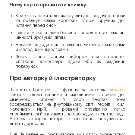
Чому варто прочитати книжку
Книжка належить до жанру дитячої різдвяної прози
та поєднує кілька коротких історій, зручних для
читання перед сном.
Тексти м’яко й ненав’язливо говорять про важливі
цінності, зрозумілі дітям.
Видання підходить для спільного читання з малюками
й молодшими школярами.
Збірка стане гарним вибором для створення
святкової атмосфери вдома або як різдвяний
подарунок.
Про авторку й ілюстраторку
Шарлотта Ґростест — французька авторка
дитячих
книжок, відома теплими й емоційними історіями для
сімейного читання. У своїх текстах вона
зосереджується на внутрішньому світі героїв і силі
маленьких мрій. Її різдвяні оповідання легко
сприймаються й залишають по собі відчуття світлої надії.
Авторка створює історії, які однаково зворушують і
дітей, і дорослих.
Лілі Ла Бален — ілюстраторка, чий стиль вирізняється