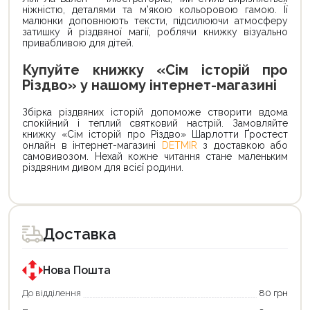
ніжністю, деталями та м’якою кольоровою гамою. Її
малюнки доповнюють тексти, підсилюючи атмосферу
затишку й різдвяної магії, роблячи книжку візуально
привабливою для дітей.
Купуйте книжку «Сім історій про
Різдво» у нашому інтернет-магазині
Збірка різдвяних історій допоможе створити вдома
спокійний і теплий святковий настрій. Замовляйте
книжку «Сім історій про Різдво» Шарлотти Ґростест
онлайн в інтернет-магазині
DETMIR
з доставкою або
самовивозом. Нехай кожне читання стане маленьким
різдвяним дивом для всієї родини.
Доставка
Нова Пошта
До відділення
80 грн