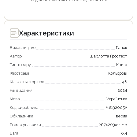
Характеристики
Видавництво
Ранок
Автор
Шарлотта Ґростест
Тип товару
Книга
Ілюстрації
Кольорові
Кількість сторінок
48
Рік видання
2024
Мова
Українська
Код виробника
Ч1832005У
Обкладинка
Тверда
Розмір упаковки
267x203x11 мм
Вага
0.4