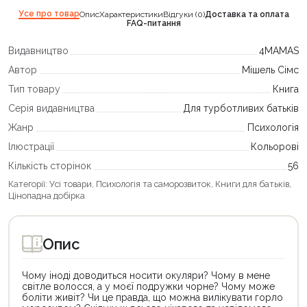
Усе про товар
Опис
Характеристики
Відгуки (0)
Доставка та оплата
FAQ-питання
Видавництво
4MAMAS
Автор
Мішель Сімс
Тип товару
Книга
Серія видавництва
Для турботливих батьків
Жанр
Психологія
Ілюстрації
Кольорові
Кількість сторінок
56
Категорії:
Усі товари
,
Психологія та саморозвиток
,
Книги для батьків
,
Цінопадна добірка
Опис
Чому іноді доводиться носити окуляри? Чому в мене
світле волосся, а у моєї подружки чорне? Чому може
боліти живіт? Чи це правда, що можна вилікувати горло