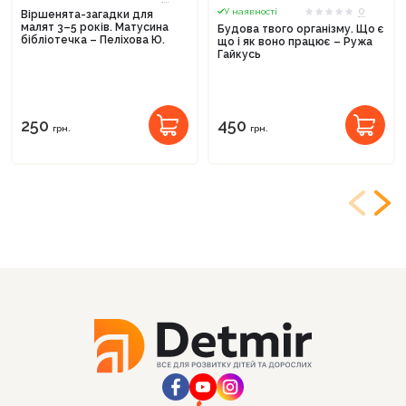
0
У наявності
Віршенята-загадки для
малят 3–5 років. Матусина
Будова твого організму. Що є
бібліотечка – Пеліхова Ю.
що і як воно працює – Ружа
Гайкусь
250
450
грн.
грн.