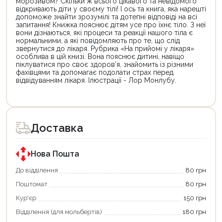
морозивом? Скільки ж всього цікавого та невідомого
відкривають діти у своєму тілі! І ось та книга, яка нарешті
допоможе знайти зрозумілі та дотепні відповіді на всі
запитання! Книжка пояснює дітям усе про їхнє тіло. З неї
вони дізнаються, які процеси та реакції нашого тіла є
нормальними, а які повідомляють про те, що слід
звернутися до лікаря. Рубрика «На прийомі у лікаря»
особлива в цій книзі. Вона пояснює дитині, навіщо
піклуватися про своє здоров’я, знайомить із різними
фахівцями та допомагає подолати страх перед
відвідуванням лікаря. Ілюстрації - Лор Монлубу.
Цей
товар
доступний
для
Доставка
покупки
за
державною
програмою
Нова Пошта
єКнига.
Використовуйте
До відділення
80 грн
свою
Поштомат
80 грн
карту
єКнига,
Кур'єр
150 грн
щоб
зекономити
Відділення (для мольбертів)
180 грн
та