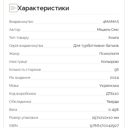
Характеристики
Видавництво
4MAMAS
Автор
Мішель Сімс
Тип товару
Книга
Серія видавництва
Для турботливих батьків
Жанр
Психологія
Ілюстрації
Кольорові
Кількість сторінок
56
Рік видання
2024
Мова
Українська
Код виробника
ДТБ110
Обкладинка
Тверда
Продовжити покупки
Вага
0.498
Розмір упаковки
297x210x10 мм
Оформити замовлення
ISBN
9786170042927