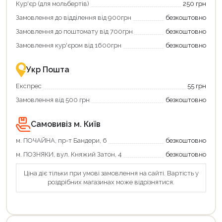
отримати
Кур'єр (для мольбертів)
250 грн
додаткові
Замовлення до відділення від 900грн
безкоштовно
переваги!
Купити
Замовлення до поштомату від 700грн
безкоштовно
картою
єКнига
Замовлення кур'єром від 1600грн
безкоштовно
–
це
зручно
Укр Пошта
та
вигідно!
Експрес
55 грн
Замовлення від 500 грн
безкоштовно
Самовивіз м. Київ
м. ПОЧАЙНА, пр-т Бандери, 6
безкоштовно
м. ПОЗНЯКИ, вул. Княжий Затон, 4
безкоштовно
Ціна діє тільки при умові замовлення на сайті. Вартість у
роздрібних магазинах може відрізнятися.