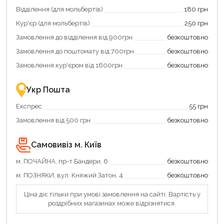
зекономити
кешбек»
Відділення (для мольбертів)
180 грн
та
та
отримати
отримуйте
Кур'єр (для мольбертів)
250 грн
додаткові
вигідне
Замовлення до відділення від 900грн
безкоштовно
переваги!
повернення
Купити
коштів!
Замовлення до поштомату від 700грн
безкоштовно
картою
Економте
єКнига
більше
Замовлення кур'єром від 1600грн
безкоштовно
–
разом
це
із
зручно
державною
Укр Пошта
та
підтримкою!
вигідно!
Експрес
55 грн
Замовлення від 500 грн
безкоштовно
Самовивіз м. Київ
м. ПОЧАЙНА, пр-т Бандери, 6
безкоштовно
м. ПОЗНЯКИ, вул. Княжий Затон, 4
безкоштовно
Ціна діє тільки при умові замовлення на сайті. Вартість у
роздрібних магазинах може відрізнятися.