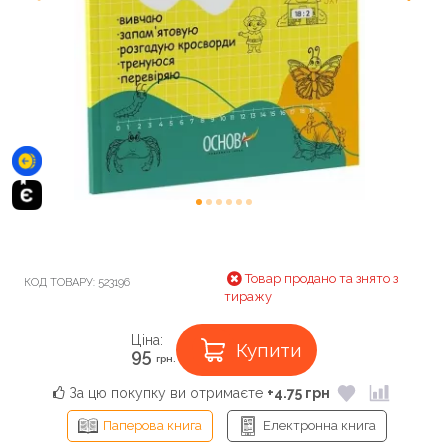
Товар продано та знято з
КОД ТОВАРУ:
523196
тиражу
Ціна:
Купити
95
грн.
За цю покупку ви отримаєте
+4.75 грн
Паперова книга
Електронна книга