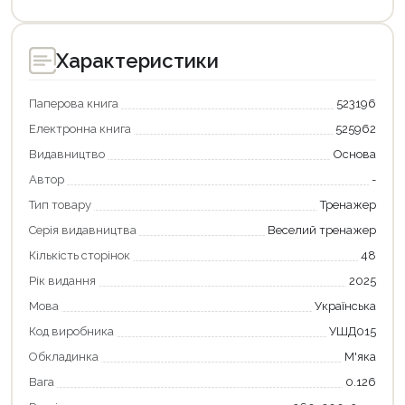
Характеристики
Паперова книга
523196
Електронна книга
525962
Видавництво
Основа
Автор
-
Тип товару
Тренажер
Серія видавництва
Веселий тренажер
Кількість сторінок
48
Рік видання
2025
Мова
Українська
Код виробника
УШД015
Продовжити покупки
Обкладинка
М'яка
Оформити замовлення
Вага
0.126