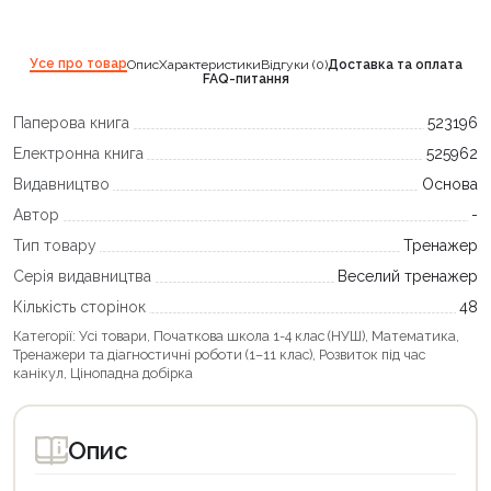
Усе про товар
Опис
Характеристики
Відгуки (0)
Доставка та оплата
FAQ-питання
Паперова книга
523196
Електронна книга
525962
Видавництво
Основа
Автор
-
Тип товару
Тренажер
Серія видавництва
Веселий тренажер
Кількість сторінок
48
Категорії:
Усі товари
,
Початкова школа 1-4 клас (НУШ)
,
Математика
,
Тренажери та діагностичні роботи (1–11 клас)
,
Розвиток під час
канікул
,
Цінопадна добірка
Опис