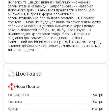
Як легко та швидко вивчити таблицю множення і
запам’ятати її назавжди? Запропонований матеріал
допоможе дитині навчитися працювати з таблицею
множення, в ігровій формі сприятиме її
запам’ятовуванню без зайвого заучування. Процес
тренування пам'яті буде успішним та захопливим, адже
табличне множення дитина вивчатиме через пошук
закономірностей, лабіринти, лічбу, розв’язування
цікавих задач, кросворди тощо. У зошиті також є
завдання для самостійного оцінювання знань.
Навчальний посібник стане в пригоді вчителям на уроці,
а також дбайливим дорослим для додаткових занять із
дитиною вдома.
Цей
Цей
товар
товар
доступний
доступний
для
для
Доставка
покупки
покупки
за
за
державною
державною
програмою
програмою
Нова Пошта
єКнига.
«Національний
Використовуйте
кешбек».
До відділення
80 грн
свою
Оплачуйте
Поштомат
80 грн
карту
покупку
єКнига,
картою
Кур'єр
150 грн
щоб
«Національний