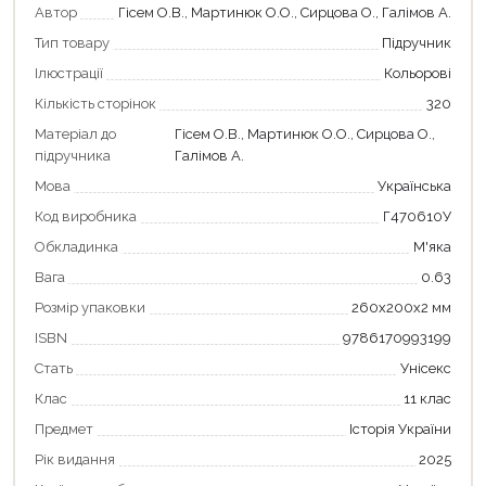
Автор
Гісем О.В., Мартинюк О.О., Сирцова О., Галімов А.
Тип товару
Підручник
Ілюстрації
Кольорові
Кількість сторінок
320
Матеріал до
Гісем О.В., Мартинюк О.О., Сирцова О.,
підручника
Галімов А.
Мова
Українська
Код виробника
Г470610У
Обкладинка
М'яка
Вага
0.63
Розмір упаковки
260х200х2 мм
ISBN
9786170993199
Стать
Унісекс
Клас
11 клас
Предмет
Історія України
Рік видання
2025