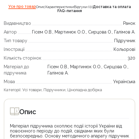
Усе про товар
Опис
Характеристики
Відгуки (0)
Доставка та оплата
FAQ-питання
Видавництво
Ранок
Автор
Гісем О.В., Мартинюк О.О., Сирцова О., Галімов А.
Тип товару
Підручник
Ілюстрації
Кольорові
Кількість сторінок
320
Матеріал до
Гісем О.В., Мартинюк О.О., Сирцова О.,
підручника
Галімов А.
Мова
Українська
Категорії:
Усі товари
,
Підручники
,
Цінопадна добірка
Опис
Матеріал підручника охоплює події історії України від
повоєнного періоду до подій, свідками яких були
безпосередньо. Основу методичного апарату підручник