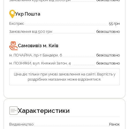
–
це
зручно
Укр Пошта
та
вигідно!
Експрес
55 грн
Замовлення від 500 грн
безкоштовно
Самовивіз м. Київ
м. ПОЧАЙНА, пр-т Бандери, 6
безкоштовно
м. ПОЗНЯКИ, вул. Княжий Затон, 4
безкоштовно
Ціна діє тільки при умові замовлення на сайті. Вартість у
роздрібних магазинах може відрізнятися.
Характеристики
Продовжити покупки
Оформити замовлення
Видавництво
Ранок