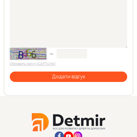
→
Обновить капчу (CAPTCHA)