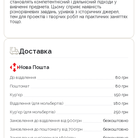
становлять компетентнісний і діяльнісний підходи у
вивченні предмета. Цьому сприяє наявність
різнорівневих завдань, уривків з історичних джерел,
тем для проектів і творчих робіт на практичних заняттях
тощо.
Цей
товар
доступний
для
Доставка
покупки
за
державною
програмою
Нова Пошта
єКнига.
Використовуйте
До відділення
80 грн
свою
Поштомат
80 грн
карту
єКнига,
Кур'єр
150 грн
щоб
зекономити
Відділення (для мольбертів)
180 грн
та
отримати
Кур'єр (для мольбертів)
250 грн
додаткові
Замовлення до відділення від 900грн
безкоштовно
переваги!
Купити
Замовлення до поштомату від 700грн
безкоштовно
картою
єКнига
Замовлення кур'єром від 1600грн
безкоштовно