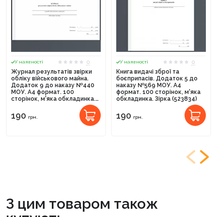
0
0
У наявності
У наявності
Журнал результатів звірки
Книга видачі зброї та
обліку військового майна.
боєприпасів. Додаток 5 до
Додаток 9 до наказу №440
наказу №569 МОУ. А4
МОУ. А4 формат. 100
формат. 100 сторінок, м'яка
сторінок, м'яка обкладинка.
обкладинка. Зірка (523834)
Зірка (523825)
190
190
грн.
грн.
З цим товаром також