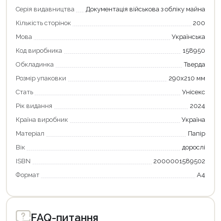
Серія видавництва
Документація військова з обліку майна
Кількість сторінок
200
Мова
Українська
Код виробника
158950
Обкладинка
Тверда
Розмір упаковки
290х210 мм
Стать
Унісекс
Рік видання
2024
Країна виробник
Україна
Матеріал
Папір
Вік
дорослі
ISBN
2000001589502
Формат
А4
FAQ-питання