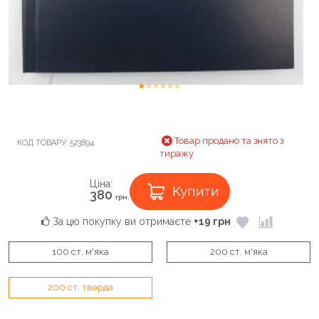
Товар продано та знято з
КОД ТОВАРУ:
523894
тиражу
Ціна:
Купити
380
грн.
За цю покупку ви отримаєте
+19 грн
100 ст. м'яка
200 ст. м'яка
200 ст. тверда