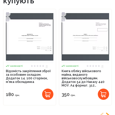
купують
0
0
У наявності
У наявності
Відомість закріплення зброї
Книга обліку військового
за особовим складом.
майна, виданого
Додаток 14. 100 сторінок,
військовослужбовцям.
м'яка обкладинка
Додаток 54 до Наказу 440
МОУ. А4 формат. 312
сторінок, м'яка обкладинка.
Зірка (523837)
180
350
грн.
грн.