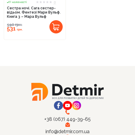
0
У наявності
Сестра ночі. Сага сестер-
відьом. Фентезі Мари Вульф.
Книга 3 – Мара Вульф
590
грн.
531
грн.
+38 (067) 449-39-65
info@detmir.com.ua