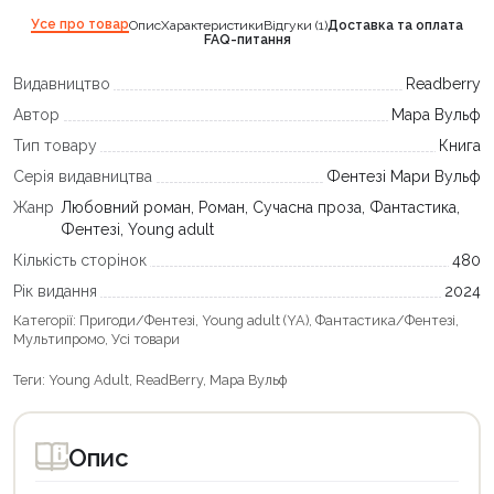
Усе про товар
Опис
Характеристики
Відгуки (1)
Доставка та оплата
FAQ-питання
Видавництво
Readberry
Автор
Мара Вульф
Тип товару
Книга
Серія видавництва
Фентезі Мари Вульф
Жанр
Любовний роман, Роман, Сучасна проза, Фантастика,
Фентезі, Young adult
Кількість сторінок
480
Рік видання
2024
Категорії:
Пригоди/Фентезі
,
Young adult (YA)
,
Фантастика/Фентезі
,
Мультипромо
,
Усі товари
Теги:
Young Adult
,
ReadBerry
,
Мара Вульф
Опис