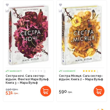
0
1
У наявності
У наявності
Сестра ночі. Сага сестер-
Сестра Місяця. Сага сестер-
відьом. Фентезі Мари Вульф.
відьом. Книга 2 – Мара Вульф
Книга 3 – Мара Вульф
590
грн.
590
531
грн.
грн.