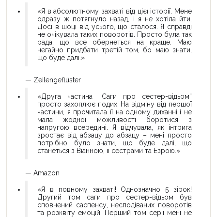
«Я в абсолютному захваті від цієї історії. Мене
одразу ж потягнуло назад, і я не хотіла йти.
Досі в шоці від усього, що сталося. Я справді
не очікувала таких поворотів. Просто була так
рада, що все обернеться на краще. Маю
негайно придбати третій том, бо маю знати,
що буде далі.»
— Zeilengeflüster
«Друга частина “Саги про сестер-відьом”
просто захоплює подих. На відміну від першої
частини, я прочитала її на одному диханні і не
мала жодної можливості боротися з
напругою всередині. Я відчувала, як інтрига
зростає від абзацу до абзацу – мені просто
потрібно було знати, що буде далі, що
станеться з Віанною, її сестрами та Езрою.»
— Amazon
«Я в повному захваті! Однозначно 5 зірок!
Другий том саги про сестер-відьом був
сповнений саспенсу, несподіваних поворотів
та розквіту емоцій! Перший том серії мені не