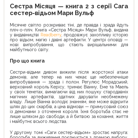
Сестра Місяця — книга 2 з серії Сага
сестер-відьом Мари Вульф
Місячне світло розкриває тіні, де правда і зрада йдуть
пліч-о-пліч. Книга «Сестра Місяця» Мари Вульф, видана
у видавництві
Readberry
, продовжує захопливу історію
про відьом, магію і давні артефакти. У центрі оповіді —
нові випробування, що стають вирішальними для
майбутнього світу.
Про що книга
Сестри-відьми дивом вижили після жорстокої атаки
демонів, але тепер на них чекає ще небезпечніше
випробування — зрада і полон. Регулюс Морадський,
верховний король Керісу, тримає Віанну, Еме та Маель
у своїх тенетах, вимагаючи від них пошуку стародавніх
магічних артефактів, здатних дарувати необмежену
владу. Лише Віанна володіє знанням, яке може відкрити
шлях до цих скарбів, а ціна відмови — примусовий союз
із демонами з оточення короля. Їхня боротьба стає не
лише шляхом до свободи, а й битвою за кохання, життя
і майбутнє всього людства.
У другому томі «Саги сестер-відьом» зростає напруга:
боротьба за виживання поєднується з драмою вибору,