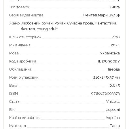
Тип товару
Книга
Серія видавництва
Фентезі Мари Вульф
Жанр
Любовний роман, Роман, Сучасна проза, Фантастика,
Фентезі, Young adult
Кількість сторінок
480
Рік видання
2024
Мова
Українська
Код виробника
НЕ1789009У
Обкладинка
Тверда
Розмір упаковки
210x145x37 мм
Вага
0.645
ISBN
9786170993373
Стать
Унісекс
Вік
дорослі
Країна виробник
Україна
Матеріал
Папір