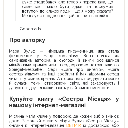
дуже сподобався, але тепер я переконана, що
саме так і мало бути, адже він послужив
вступом до кількох подій. І що я можу сказати?
Мені дуже сподобався цей розвиток подій.»
— Goodreads
Про авторку
Мара Вульф — німецька письменниця, яка стала
феноменом у жанрі romantasy. Вона почала як
самвидавна авторка, а сьогодні її книги розійшлися
мільйонами примірників і неодноразово потрапляли до
Spiegel-Bestseller. Серії «Сага про ангелів», «Сага
сестер-відьом» та інші зробили її ім’я відомим серед
читачів у різних країнах. Авторка вміє поєднувати магію
й сучасні теми, створюючи світи, які зачаровують і
дарують відчуття казки навіть у найтемніші моменти.
Купуйте книгу «Сестра Місяця» у
нашому інтернет-магазині
Місячна магія кличе у подорож, де кожен вибір змінює
долю. Замовляйте книгу Мари Вульф «Сестра Місяця»
онлайн в інтернет-магазині
DETMIR
із доставкою або