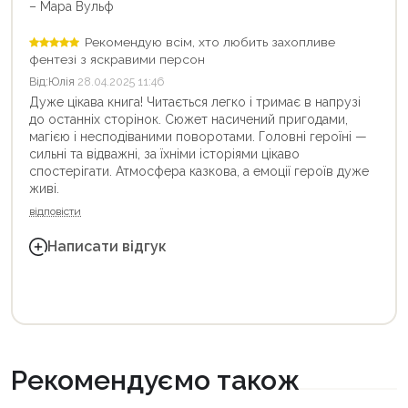
– Мара Вульф
Рекомендую всім, хто любить захопливе
фентезі з яскравими персон
Від:
Юлія
28.04.2025 11:46
Дуже цікава книга! Читається легко і тримає в напрузі
до останніх сторінок. Сюжет насичений пригодами,
магією і несподіваними поворотами. Головні героїні —
сильні та відважні, за їхніми історіями цікаво
спостерігати. Атмосфера казкова, а емоції героїв дуже
живі.
відповісти
Написати відгук
Рекомендуємо також