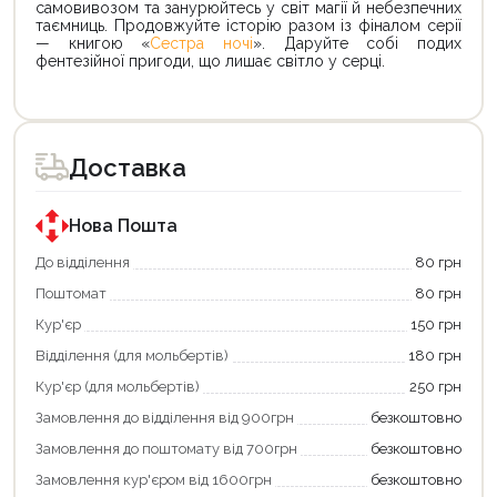
самовивозом та занурюйтесь у світ магії й небезпечних
таємниць. Продовжуйте історію разом із фіналом серії
— книгою «
Сестра ночі
». Даруйте собі подих
фентезійної пригоди, що лишає світло у серці.
Доставка
Нова Пошта
До відділення
80 грн
Поштомат
80 грн
Кур'єр
150 грн
Відділення (для мольбертів)
180 грн
Продовжити покупки
Кур'єр (для мольбертів)
250 грн
Замовлення до відділення від 900грн
безкоштовно
Оформити замовлення
Замовлення до поштомату від 700грн
безкоштовно
Замовлення кур'єром від 1600грн
безкоштовно