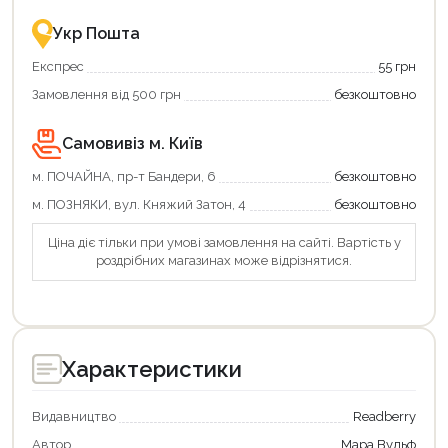
Укр Пошта
Експрес
55 грн
Замовлення від 500 грн
безкоштовно
Самовивіз м. Київ
м. ПОЧАЙНА, пр-т Бандери, 6
безкоштовно
м. ПОЗНЯКИ, вул. Княжий Затон, 4
безкоштовно
Ціна діє тільки при умові замовлення на сайті. Вартість у
роздрібних магазинах може відрізнятися.
Характеристики
Видавництво
Readberry
Автор
Мара Вульф