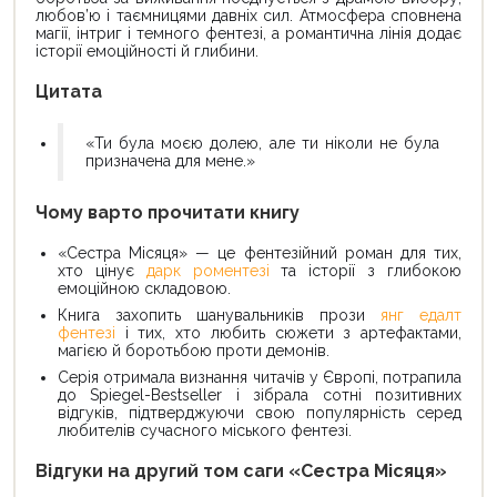
любов’ю і таємницями давніх сил. Атмосфера сповнена
магії, інтриг і темного фентезі, а романтична лінія додає
історії емоційності й глибини.
Цитата
«Ти була моєю долею, але ти ніколи не була
призначена для мене.»
Чому варто прочитати книгу
«Сестра Місяця» — це фентезійний роман для тих,
хто цінує
дарк роментезі
та історії з глибокою
емоційною складовою.
Книга захопить шанувальників прози
янг едалт
фентезі
і тих, хто любить сюжети з артефактами,
магією й боротьбою проти демонів.
Серія отримала визнання читачів у Європі, потрапила
до Spiegel-Bestseller і зібрала сотні позитивних
відгуків, підтверджуючи свою популярність серед
любителів сучасного міського фентезі.
Відгуки на другий том саги «Сестра Місяця»