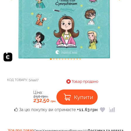
КОД ТОВАРУ:
524427
Товар продано
Ціна:
Купити
250
грн.
232,50
грн.
За цю покупку ви отримаєте
+11.63 грн
Усе про товар
Опис
Характеристики
Відгуки (0)
Доставка та оплата