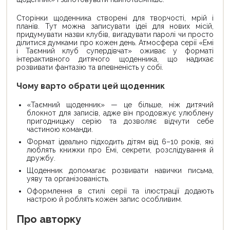
Сторінки щоденника створені для творчості, мрій і
планів. Тут можна записувати ідеї для нових місій,
придумувати назви клубів, вигадувати паролі чи просто
ділитися думками про кожен день. Атмосфера серії «Емі
і Таємний клуб супердівчат» оживає у форматі
інтерактивного дитячого щоденника, що надихає
розвивати фантазію та впевненість у собі.
Чому варто обрати цей щоденник
«Таємний щоденник» — це більше, ніж дитячий
блокнот для записів, адже він продовжує улюблену
пригодницьку серію та дозволяє відчути себе
частиною команди.
Формат ідеально підходить дітям від 6–10 років, які
люблять книжки про Емі, секрети, розслідування й
дружбу.
Щоденник допомагає розвивати навички письма,
уяву та організованість.
Оформлення в стилі серії та ілюстрації додають
настрою й роблять кожен запис особливим.
Про авторку