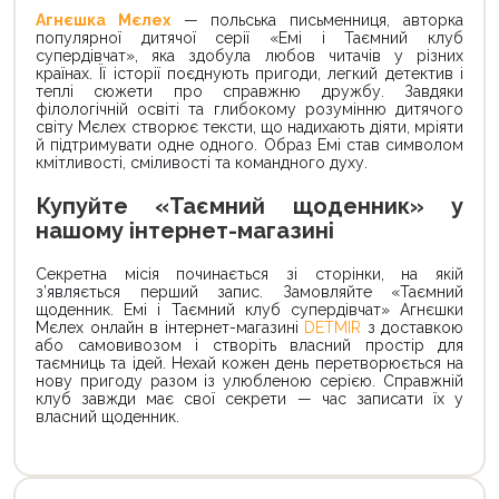
Агнєшка Мєлех
— польська письменниця, авторка
популярної дитячої серії «Емі і Таємний клуб
супердівчат», яка здобула любов читачів у різних
країнах. Її історії поєднують пригоди, легкий детектив і
теплі сюжети про справжню дружбу. Завдяки
філологічній освіті та глибокому розумінню дитячого
світу Мєлех створює тексти, що надихають діяти, мріяти
й підтримувати одне одного. Образ Емі став символом
кмітливості, сміливості та командного духу.
Купуйте «Таємний щоденник» у
нашому інтернет-магазині
Секретна місія починається зі сторінки, на якій
з’являється перший запис. Замовляйте «Таємний
щоденник. Емі і Таємний клуб супердівчат» Агнєшки
Мєлех онлайн в інтернет-магазині
DETMIR
з доставкою
або самовивозом і створіть власний простір для
таємниць та ідей. Нехай кожен день перетворюється на
нову пригоду разом із улюбленою серією. Справжній
клуб завжди має свої секрети — час записати їх у
власний щоденник.