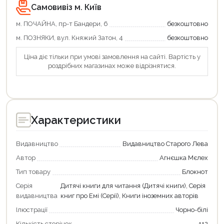
Самовивіз м. Київ
м. ПОЧАЙНА, пр-т Бандери, 6
безкоштовно
м. ПОЗНЯКИ, вул. Княжий Затон, 4
безкоштовно
Ціна діє тільки при умові замовлення на сайті. Вартість у
роздрібних магазинах може відрізнятися.
Характеристики
Видавництво
Видавництво Старого Лева
Автор
Агнєшка Мєлех
Тип товару
Блокнот
Серія
Дитячі книги для читання (Дитячі книги), Серія
видавництва
книг про Емі (Серії), Книги іноземних авторів
Ілюстрації
Чорно-білі
Кількість сторінок
112