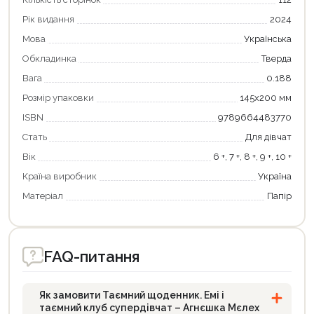
Рік видання
2024
Мова
Українська
Обкладинка
Тверда
Вага
0.188
Розмір упаковки
145x200 мм
ISBN
9789664483770
Стать
Для дівчат
Вік
6 +, 7 +, 8 +, 9 +, 10 +
Країна виробник
Україна
Матеріал
Папір
FAQ-питання
Як замовити Таємний щоденник. Емі і
таємний клуб супердівчат – Агнєшка Мєлех