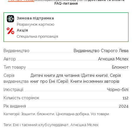
FAQ-питання
Зимова підтримка
Розрахунок карткою
Акція
Спеціальна пропозиція
Видавництво
Видавництво Старого Лева
Автор
Агнєшка Мєлех
Тип товару
Блокнот
Серія
Дитячі книги для читання (Дитячі книги), Серія
видавництва
книг про Емі (Серії), Книги іноземних авторів
Ілюстрації
Чорно-білі
Кількість сторінок
112
Рік видання
2024
Категорії:
Зошити, блокноти
,
Цінопадна добірка
,
Усі товари
Теги:
Емі і таємний клуб супердівчат
,
Агнєшка Мєлех