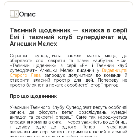
Опис
Таємний щоденник — книжка в серії
Емі і таємний клуб супердівчат від
Агнєшки Мєлех
Справжні супердівчата завжди мають місце, де
зберігають свої секрети та плани майбутніх місій.
«Таємний щоденник» із серії «Емі і Таємний клуб
супердівчат» Агнєшки Мєлех, виданий у
Видавництві
Старого Лева
, запрошує долучитися до команди й
створити власний простір для ідей. Попереду не
просто блокнот, а початок особистої історії пригод.
Про що щоденник
Учасники Таємного Клубу Супердівчат ведуть особливі
записи, де фіксують деталі розслідувань, кумедні
випадки та секретні операції. Саме так народжується
справжня командна сила — через уважність до дрібниць
і довіру одне до одного. Тепер і українські
шанувальники серії можуть отримати власний «Таємний
щоденник» і занотовувати найпотаємніше.