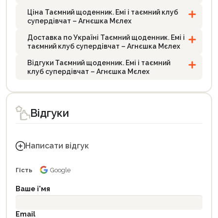
Ціна Таємний щоденник. Емі і таємний клуб
супердівчат – Агнєшка Мєлех
Доставка по Україні Таємний щоденник. Емі і
таємний клуб супердівчат – Агнєшка Мєлех
Відгуки Таємний щоденник. Емі і таємний
клуб супердівчат – Агнєшка Мєлех
Відгуки
Написати відгук
Гість
Google
Ваше і'мя
Email