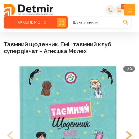
0
ГОЛОВНЕ МЕНЮ
Шукати книги
Таємний щоденник. Емі і таємний клуб
супердівчат – Агнєшка Мєлех
-7%