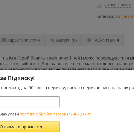
До порівняння
Категорії:
Усі товар
Характеристики
Відгуки
(0)
FAQ-питання
ії на ім’я Герой бачить таємничих Тіней і може переміщуватися мі
мають схожі здібності. Донедавна все це не мало жодного значенн
 їхніх реальностях водночас не почала назрівати війна, яка змітає
 за Підписку!
есь в іншому куточку всесвіту, в Україні 2041 року, Ігор разом 
аток на основі штучного інтелекту, хоча насправді не мають жо
промокод на 50 грн за підписку, просто підписавшись на нашу ро
відати про власне минуле.
гадом, історія за історією герої знаходять одне одного та інші 
е тут.
маю умови
політики обробки персональних даних