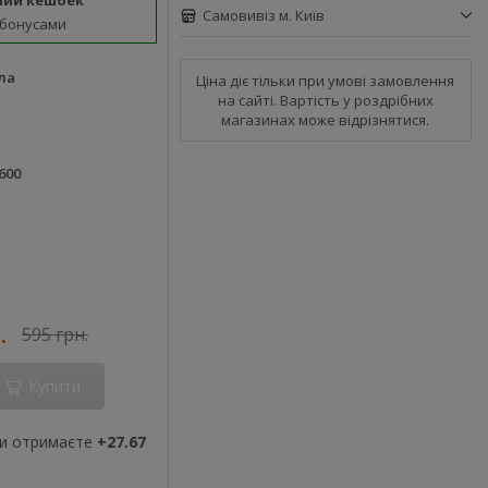
ний кешбек
Самовивіз м. Київ
 бонусами
ла
Ціна діє тільки при умові замовлення
на сайті. Вартість у роздрібних
магазинах може відрізнятися.
а
600
.
595 грн.
Купити
ви отримаєте
+27.67