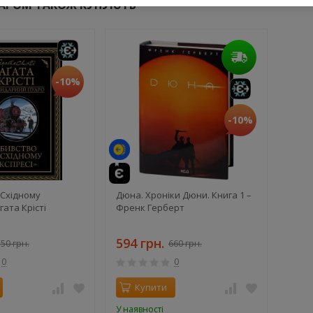
ВАРОМ ТАКОЖ КУПУЮТЬ
-10%
те
-10%
«Східному
Дюна. Хроніки Дюни. Книга 1 –
гата Крісті
Френк Герберт
594 грн.
50 грн.
660 грн.
0
0
Купити
У наявності