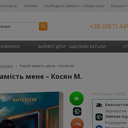
Контакти
Знижки
Позбудься зайвого – обери своє!
Більше
+38 (067) 44
НОВИНКИ
ЗАЙНЯТІ ДІТИ - ЩАСЛИВІ БАТЬКИ
С
 товари
Герой замість мене – Косян М.
амість мене – Косян М.
Код товару:
524732
Безкоштов
Укрпоштою
Зимова пі
Розрахунок
-7%