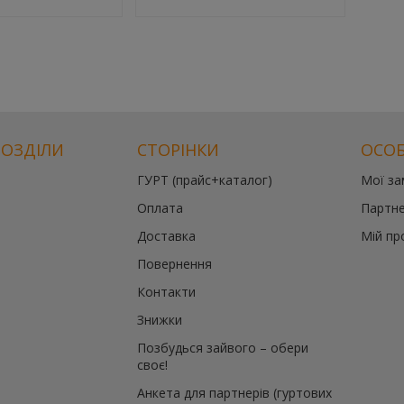
РОЗДІЛИ
СТОРІНКИ
ОСОБ
ГУРТ (прайс+каталог)
Мої з
Оплата
Партне
Доставка
Мій пр
Повернення
Контакти
Знижки
Позбудься зайвого – обери
своє!
Анкета для партнерів (гуртових