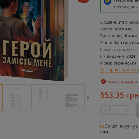
Національ
Розрахунок
Видавництво
Віхо
Автор
Косян М.
Тип товару
Книга
Жанр
Фантастик
Кількість сторінок
Рік видання
2024
Мова
Українська
Усі характеристики
Товар продано
553,35 грн
-
+
За цю покупку 
грн