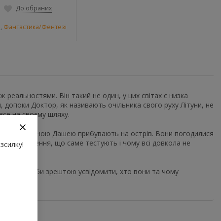
До обраних
и
,
Фантастика/Фентезі
ж реальностями. Він такий не один, у цих світах є низка
я, допоки Доктор, як називають очільника свого руху Літуни, не
 все на своєму шляху.
зі своєю дівчиною Дашею прибувають на острів. Вони погодилися
дного уявлення, що саме тестують і чому всі довкола не
зсилку!
реальності, аби зрештою усвідомити, хто вони та чому