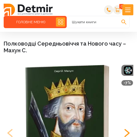
0
ГОЛОВНЕ МЕНЮ
Шукати книги
Полководці Середньовіччя та Нового часу –
Махун С.
-7%