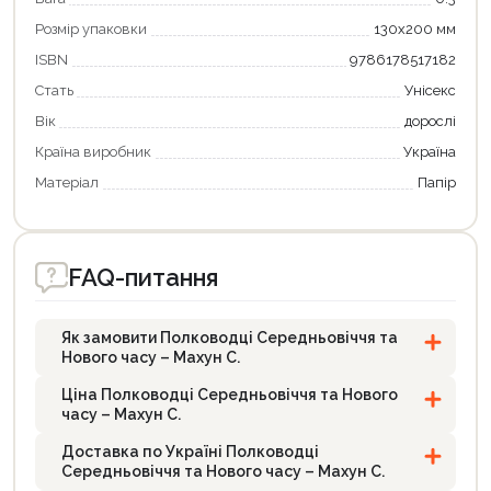
Розмір упаковки
130х200 мм
ISBN
9786178517182
Стать
Унісекс
Вік
дорослі
Країна виробник
Україна
Матеріал
Папір
FAQ-питання
Як замовити Полководці Середньовіччя та
Нового часу – Махун С.
Ціна Полководці Середньовіччя та Нового
часу – Махун С.
Доставка по Україні Полководці
Середньовіччя та Нового часу – Махун С.