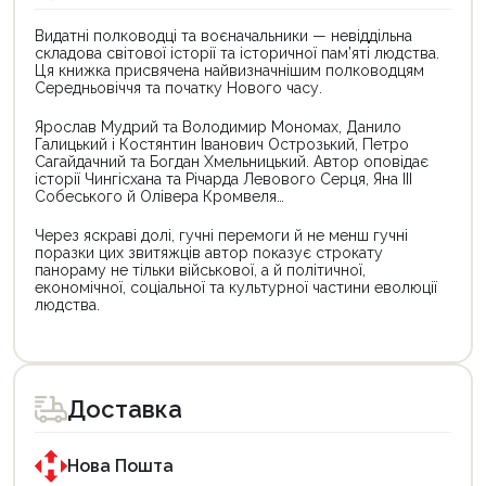
Видатні полководці та воєначальники — невіддільна
складова світової історії та історичної пам’яті людства.
Ця книжка присвячена найвизначнішим полководцям
Середньовіччя та початку Нового часу.
Ярослав Мудрий та Володимир Мономах, Данило
Галицький і Костянтин Іванович Острозький, Петро
Сагайдачний та Богдан Хмельницький. Автор оповідає
історії Чингісхана та Річарда Левового Серця, Яна III
Собеського й Олівера Кромвеля…
Через яскраві долі, гучні перемоги й не менш гучні
поразки цих звитяжців автор показує строкату
панораму не тільки військової, а й політичної,
економічної, соціальної та культурної частини еволюції
людства.
Цей
товар
доступний
для
Доставка
покупки
за
державною
програмою
Нова Пошта
єКнига.