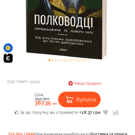
КОД ТОВАРУ:
524733
Товар продано
Ціна:
Купити
395
грн.
367,35
грн.
За цю покупку ви отримаєте
+18.37 грн
Усе про товар
Опис
Характеристики
Відгуки (0)
Доставка та оплата