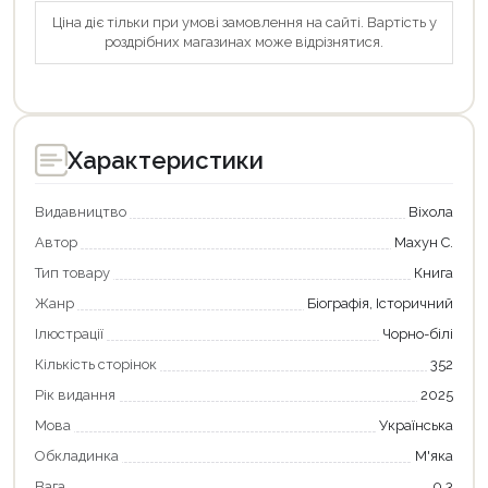
Оформити замовлення
Ціна діє тільки при умові замовлення на сайті. Вартість у
роздрібних магазинах може відрізнятися.
Характеристики
Видавництво
Віхола
Автор
Махун С.
Тип товару
Книга
Жанр
Біографія, Історичний
Ілюстрації
Чорно-білі
Кількість сторінок
352
Рік видання
2025
Мова
Українська
Обкладинка
М'яка
Вага
0.3