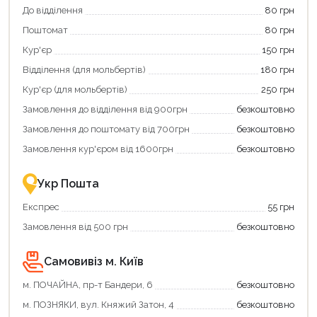
Використовуйте
До відділення
80 грн
свою
Поштомат
80 грн
карту
єКнига,
Кур'єр
150 грн
щоб
зекономити
Відділення (для мольбертів)
180 грн
та
отримати
Кур'єр (для мольбертів)
250 грн
додаткові
Замовлення до відділення від 900грн
безкоштовно
переваги!
Купити
Замовлення до поштомату від 700грн
безкоштовно
картою
єКнига
Замовлення кур'єром від 1600грн
безкоштовно
–
це
зручно
Укр Пошта
та
вигідно!
Експрес
55 грн
Замовлення від 500 грн
безкоштовно
Самовивіз м. Київ
м. ПОЧАЙНА, пр-т Бандери, 6
безкоштовно
Продовжити покупки
м. ПОЗНЯКИ, вул. Княжий Затон, 4
безкоштовно