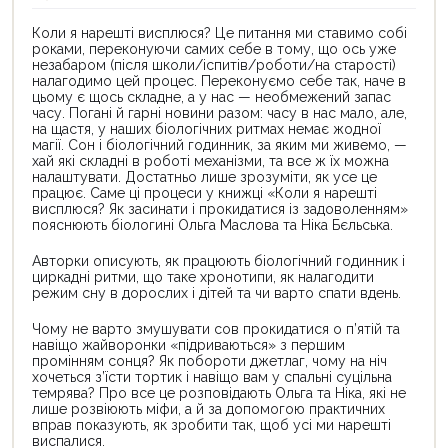
Коли я нарешті висплюся? Це питання ми ставимо собі
роками, переконуючи самих себе в тому, що ось уже
незабаром ­(після школи/іспитів/роботи/на старості)
налагодимо цей процес. Переконуємо себе так, наче в
цьому є щось складне, а у нас — необмежений запас
часу. Погані й гарні новини разом: часу в нас мало, але,
на щастя, у наших біологічних ритмах немає жодної
магії. Сон і біологічний годинник, за яким ми живемо, —
хай які складні в роботі механізми, та все ж їх можна
налаштувати. Достатньо лише зрозуміти, як усе це
працює. Саме ці процеси у книжці «Коли я нарешті
висплюся? Як засинати і прокидатися із задоволенням»
пояснюють біологині Ольга Маслова та Ніка Бєльська.
Авторки описують, як працюють біологічний годинник і
цир­кадні ритми, що таке хронотипи, як налагодити
режим сну в дорослих і дітей та чи варто спати вдень.
Чому не варто змушувати сов прокидатися о п’ятій та
навіщо жайворонки «підриваються» з першим
промінням сонця? Як побороти джетлаг, чому на ніч
хочеться з’їсти тортик і навіщо вам у спальні суцільна
темрява? Про все це розповідають Ольга та Ніка, які не
лише розвіюють міфи, а й за допомогою практичних
вправ показують, як зробити так, щоб усі ми нарешті
виспалися.