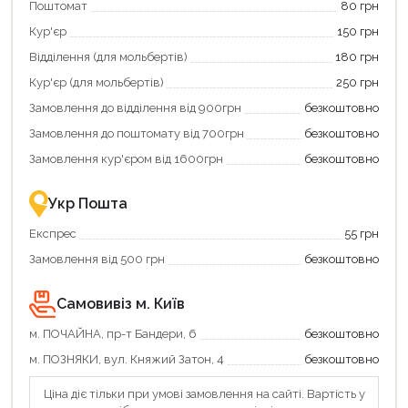
Поштомат
80 грн
карту
покупку
єКнига,
картою
Кур'єр
150 грн
щоб
«Національний
зекономити
кешбек»
Відділення (для мольбертів)
180 грн
та
та
отримати
отримуйте
Кур'єр (для мольбертів)
250 грн
додаткові
вигідне
Замовлення до відділення від 900грн
безкоштовно
переваги!
повернення
Купити
коштів!
Замовлення до поштомату від 700грн
безкоштовно
картою
Економте
Продовжити покупки
єКнига
більше
Замовлення кур'єром від 1600грн
безкоштовно
–
разом
Оформити замовлення
це
із
зручно
державною
Укр Пошта
та
підтримкою!
вигідно!
Експрес
55 грн
Замовлення від 500 грн
безкоштовно
Самовивіз м. Київ
м. ПОЧАЙНА, пр-т Бандери, 6
безкоштовно
м. ПОЗНЯКИ, вул. Княжий Затон, 4
безкоштовно
Ціна діє тільки при умові замовлення на сайті. Вартість у