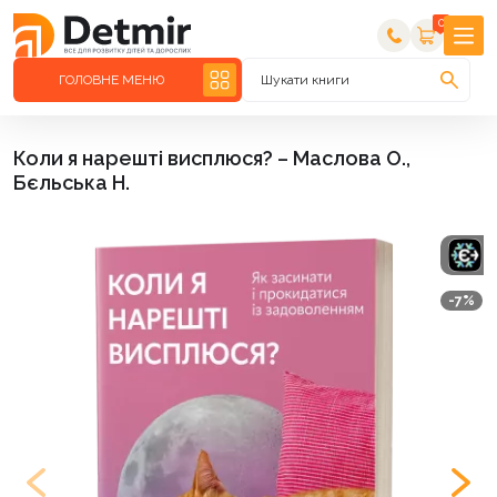
0
ГОЛОВНЕ МЕНЮ
Шукати книги
Коли я нарешті висплюся? – Маслова О.,
Бєльська Н.
-7%