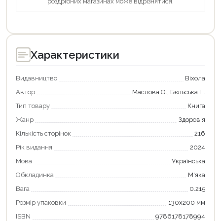
роздрібних магазинах може відрізнятися.
Характеристики
Видавництво
Віхола
Автор
Маслова О., Бєльська Н.
Тип товару
Книга
Жанр
Здоров'я
Кількість сторінок
216
Рік видання
2024
Мова
Українська
Обкладинка
М'яка
Вага
0.215
Розмір упаковки
130х200 мм
ISBN
9786178178994