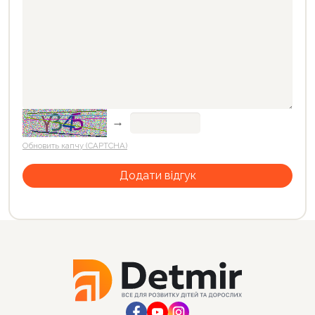
→
Обновить капчу (CAPTCHA)