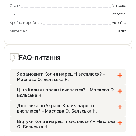
Стать
Унісекс
Вік
дорослі
Країна виробник
Україна
Матеріал
Папір
FAQ-питання
Як замовити Коли я нарешті висплюся? –
Маслова О., Бєльська Н.
Ціна Коли я нарешті висплюся? – Маслова О.,
Бєльська Н.
Доставка по Україні Коли я нарешті
висплюся? – Маслова О., Бєльська Н.
Відгуки Коли я нарешті висплюся? – Маслова
О., Бєльська Н.