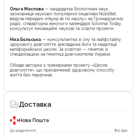
Ольга Маслова
— кандидатка біологічних наук,
засновниця науково-популярної ініціативи Nobilitet,
ведуча передачі «Наука як по маслу» на Громадському
радіо, співавторка жіночого календаря Solomia Today,
консультує інноваційні, наукові та освітні проекти.
Ніка Бєльська
— консультантка зі сну та лайфстайлу
здорового довголіття, викладачка йоги та медитації
каліфорнійської школи. За освітою — генетик зі
спеціалізацією на генетиці довгожителів України.
Обидві авторки є тренерками проекту «Школа
довголіття», що присвячений здоровому способу
життя без перегинів.
Цей
Цей
товар
товар
доступний
доступний
для
для
Доставка
покупки
покупки
за
за
державною
державною
програмою
програмою
Нова Пошта
єКнига.
«Національний
Використовуйте
кешбек».
До відділення
80 грн
свою
Оплачуйте