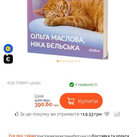
КОД ТОВАРУ:
524740
У наявності
Ціна:
Купити
420
грн.
390,60
грн.
За цю покупку ви отримаєте
+19.53 грн
Усе про товар
Опис
Характеристики
Відгуки (0)
Доставка та оплата