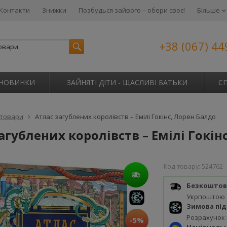
Контакти
Знижки
Позбудься зайвого – обери своє!
Більше
+38 (067) 44
НОВИНКИ
ЗАЙНЯТІ ДІТИ - ЩАСЛИВІ БАТЬКИ
С
 товари
Атлас загублених королівств – Емілі Гокінс, Лорен Балдо
агублених королівств – Емілі Гокін
Код товару:
524762
Безкоштов
Укрпоштою
Зимова пі
Розрахунок
-5%