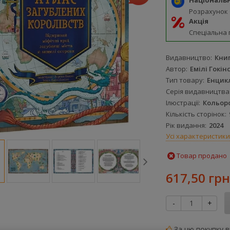
Національ
Розрахунок
Акція
Спеціальна 
Видавництво
Кни
Автор
Емілі Гокін
Тип товару
Енцик
Серія видавництва
Ілюстрації
Кольор
Кількість сторінок
Рік видання
2024
Усі характеристики
Товар продано
617,50 грн
-
+
За цю покупку 