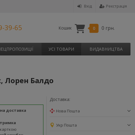
Вхід
Реєстрація
9-39-65
0 грн.
Кошик
0
ПЕЦПРОПОЗИЦІЇ
УСІ ТОВАРИ
ВИДАВНИЦТВА
с, Лорен Балдо
Доставка:
на доставка
Нова Пошта
дтримка
Укр Пошта
 карткою