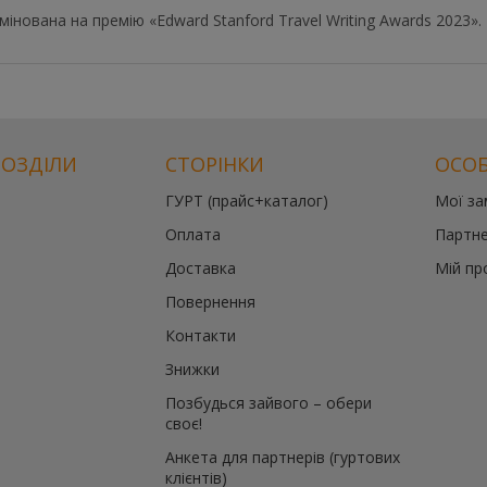
мінована на премію «Edward Stanford Travel Writing Awards 2023».
РОЗДІЛИ
СТОРІНКИ
ОСОБ
ГУРТ (прайс+каталог)
Мої з
й
Оплата
Партне
те
Доставка
Мій пр
Повернення
й
Контакти
Знижки
Позбудься зайвого – обери
своє!
Анкета для партнерів (гуртових
клієнтів)