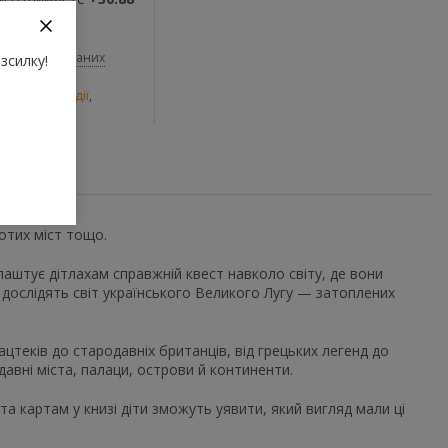
До обраних
зсилку!
и
,
Енциклопедії
,
отих міст тощо.
влаштує дітлахам справжній квест навколо світу, де вони
й дослідять світ українського Великого Лугу — затоплених
ацтеків до стародавніх британців, від грецьких легенд до
вні міста, палаци, острови й континенти.
та картам у книзі діти зможуть уявити, який вигляд мали ці