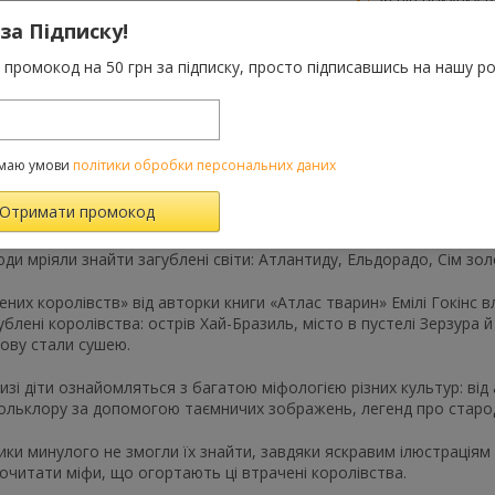
грн
 за Підписку!
До порівняння
промокод на 50 грн за підписку, просто підписавшись на нашу ро
Категорії:
Усі товар
маю умови
політики обробки персональних даних
Характеристики
Відгуки
(0)
FAQ-питання
ди мріяли знайти загублені світи: Атлантиду, Ельдорадо, Сім зол
ених королівств» від авторки книги «Атлас тварин» Емілі Гокінс 
ублені королівства: острів Хай-Бразиль, місто в пустелі Зерзура 
ову стали сушею.
низі діти ознайомляться з багатою міфологією різних культур: від 
льклору за допомогою таємничих зображень, легенд про старода
ники минулого не змогли їх знайти, завдяки яскравим ілюстраціям 
рочитати міфи, що огортають ці втрачені королівства.