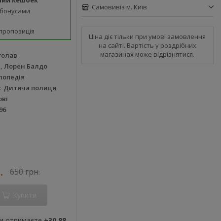
ний кешбек
Самовивіз м. Київ
 бонусами
пропозиція
Ціна діє тільки при умові замовлення
на сайті. Вартість у роздрібних
магазинах може відрізнятися.
голав
с, Лорен Балдо
лопедія
Дитяча полиця
ові
96
.
650 грн.
Купити
ви отримаєте
+30.88