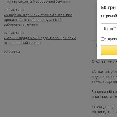
тяжіння, секрети й заборонені бажання
50 грн
23 июня 2026
«Анафема» Кері Лейк: темне фентезі про
Отримай 
проклятий ліс, небезпечну магію й
заборонене тяжіння
22 июня 2026
«Блок D» Фріди Мак-Фадден: про що новий
Я прий
психологічний трилер
Опис
Усі записи
Століттями лю
«Атлас загубл
відкриють заг
земель, що зн
Завдяки цій к
японського фо
І хоча дослід
місцини, та п