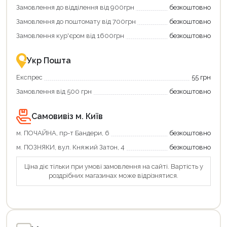
Замовлення до відділення від 900грн
безкоштовно
переваги!
повернення
Купити
коштів!
Замовлення до поштомату від 700грн
безкоштовно
картою
Економте
єКнига
більше
Замовлення кур'єром від 1600грн
безкоштовно
–
разом
це
із
зручно
державною
Укр Пошта
та
підтримкою!
вигідно!
Експрес
55 грн
Замовлення від 500 грн
безкоштовно
Самовивіз м. Київ
м. ПОЧАЙНА, пр-т Бандери, 6
безкоштовно
м. ПОЗНЯКИ, вул. Княжий Затон, 4
безкоштовно
Ціна діє тільки при умові замовлення на сайті. Вартість у
роздрібних магазинах може відрізнятися.