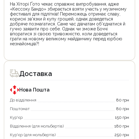
На Хіторі Ґото чекає справжнє випробування, адже
«Кессоку Бандо» збирається взяти участь у музичному
фестивалі для підлітків! Переможець отримає славу,
корисні зв'язки й купу грошей, однак доведеться
добряче позмагатися. Саме час дівчатам об'єднатися й
гучно заявити про себе. Однак чи зможе Боччі
впоратися зі своєю тривожністю, коли доведеться
грати на новому великому майданчику перед юрбою
незнайомців?!
Цей
Цей
товар
товар
доступний
доступний
для
для
Доставка
покупки
покупки
за
за
державною
державною
програмою
програмою
Нова Пошта
єКнига.
«Національний
Використовуйте
кешбек».
До відділення
80 грн
свою
Оплачуйте
Поштомат
80 грн
карту
покупку
єКнига,
картою
Кур'єр
150 грн
щоб
«Національний
зекономити
кешбек»
Відділення (для мольбертів)
180 грн
та
та
отримати
отримуйте
Кур'єр (для мольбертів)
250 грн
додаткові
вигідне