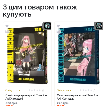
З цим товаром також
купують
Очікується
0
Очікується
0
Самітниця-рокерка! Том 1 –
Самітниця-рокерка! Том 2 –
Акі Хамаджі
Акі Хамаджі
220
грн.
220
грн.