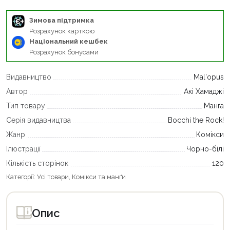
Зимова підтримка
Розрахунок карткою
Національний кешбек
Розрахунок бонусами
Видавництво
Mal'opus
Автор
Акі Хамаджі
Тип товару
Манґа
Серія видавництва
Bocchi the Rock!
Жанр
Комікси
Ілюстрації
Чорно-білі
Кількість сторінок
120
Категорії:
Усі товари
,
Комікси та манґи
Опис