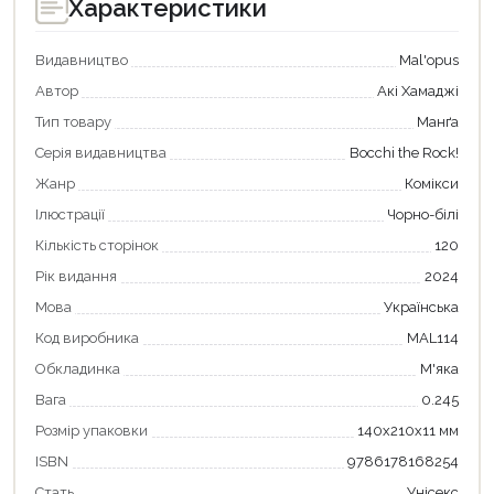
Характеристики
Видавництво
Mal'opus
Автор
Акі Хамаджі
Тип товару
Манґа
Серія видавництва
Bocchi the Rock!
Жанр
Комікси
Ілюстрації
Чорно-білі
Кількість сторінок
120
Рік видання
2024
Мова
Українська
Продовжити покупки
Код виробника
MAL114
Оформити замовлення
Обкладинка
М'яка
Вага
0.245
Розмір упаковки
140x210x11 мм
ISBN
9786178168254
Стать
Унісекс