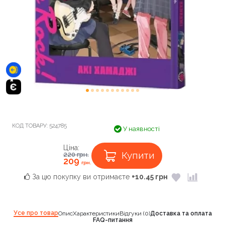
КОД ТОВАРУ:
524785
У наявності
Ціна:
Купити
220
грн.
209
грн.
За цю покупку ви отримаєте
+10.45 грн
Усе про товар
Опис
Характеристики
Відгуки (0)
Доставка та оплата
FAQ-питання