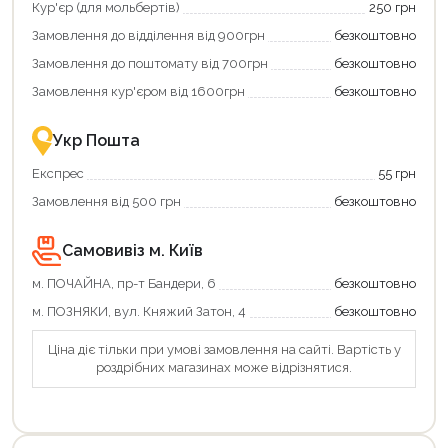
отримати
отримуйте
Кур'єр (для мольбертів)
250 грн
додаткові
вигідне
Замовлення до відділення від 900грн
безкоштовно
переваги!
повернення
Купити
коштів!
Замовлення до поштомату від 700грн
безкоштовно
картою
Економте
єКнига
більше
Замовлення кур'єром від 1600грн
безкоштовно
–
разом
це
із
зручно
державною
Укр Пошта
та
підтримкою!
вигідно!
Експрес
55 грн
Замовлення від 500 грн
безкоштовно
Самовивіз м. Київ
м. ПОЧАЙНА, пр-т Бандери, 6
безкоштовно
м. ПОЗНЯКИ, вул. Княжий Затон, 4
безкоштовно
Ціна діє тільки при умові замовлення на сайті. Вартість у
роздрібних магазинах може відрізнятися.