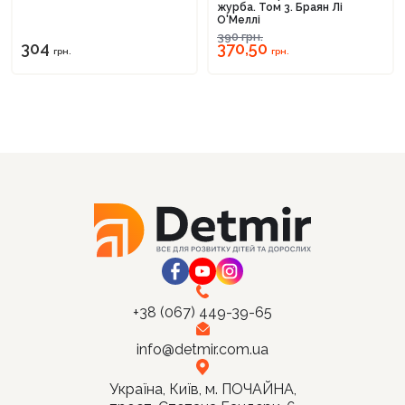
журба. Том 3. Браян Лі
О'Меллі
390
грн.
304
370,50
грн.
грн.
+38 (067) 449-39-65
info@detmir.com.ua
Україна, Київ, м. ПОЧАЙНА,