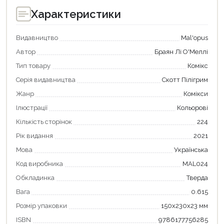
Характеристики
Видавництво
Mal'opus
Автор
Браян Лі О'Меллі
Тип товару
Комікс
Серія видавництва
Скотт Пілігрим
Жанр
Комікси
Ілюстрації
Кольорові
Кількість сторінок
224
Рік видання
2021
Мова
Українська
Продовжити покупки
Код виробника
MAL024
Оформити замовлення
Обкладинка
Тверда
Вага
0.615
Розмір упаковки
150x230x23 мм
ISBN
9786177756285