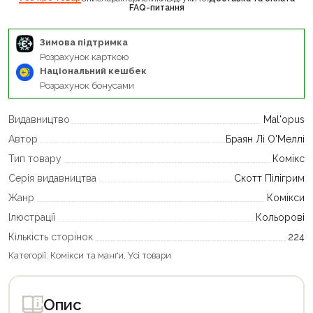
FAQ-питання
Зимова підтримка
Розрахунок карткою
Національний кешбек
Розрахунок бонусами
Видавництво
Mal'opus
Автор
Браян Лі О'Меллі
Тип товару
Комікс
Серія видавництва
Скотт Пілігрим
Жанр
Комікси
Ілюстрації
Кольорові
Кількість сторінок
224
Категорії:
Комікси та манґи
,
Усі товари
Опис