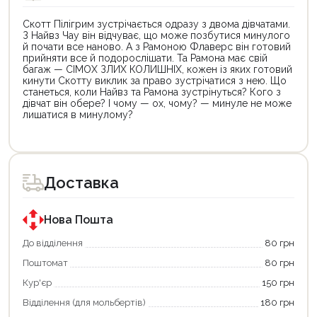
Скотт Пілігрим зустрічається одразу з двома дівчатами.
З Найвз Чау він відчуває, що може позбутися минулого
й почати все наново. А з Рамоною Флаверс він готовий
прийняти все й подорослішати. Та Рамона має свій
багаж — СІМОХ ЗЛИХ КОЛИШНІХ, кожен із яких готовий
кинути Скотту виклик за право зустрічатися з нею. Що
станеться, коли Найвз та Рамона зустрінуться? Кого з
дівчат він обере? І чому — ох, чому? — минуле не може
лишатися в минулому?
Цей
Цей
товар
товар
доступний
доступний
для
для
Доставка
покупки
покупки
за
за
державною
державною
програмою
програмою
Нова Пошта
єКнига.
«Національний
Використовуйте
кешбек».
До відділення
80 грн
свою
Оплачуйте
Поштомат
80 грн
карту
покупку
єКнига,
картою
Кур'єр
150 грн
щоб
«Національний
зекономити
кешбек»
Відділення (для мольбертів)
180 грн
та
та