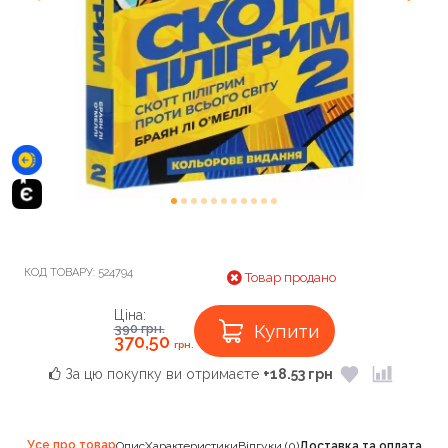
КОД ТОВАРУ:
524794
Товар продано
Ціна:
Купити
390
грн.
370,50
грн.
За цю покупку ви отримаєте
+18.53 грн
Усе про товар
Опис
Характеристики
Відгуки (0)
Доставка та оплата