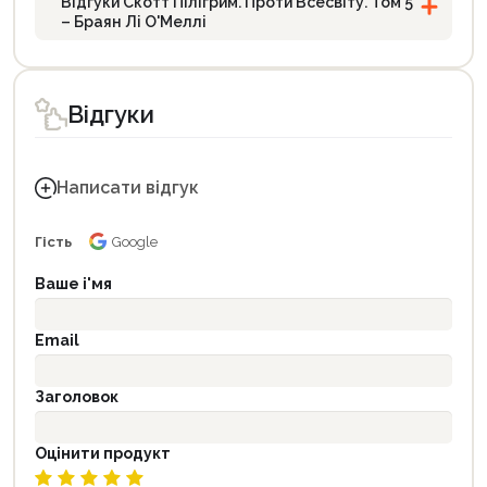
Відгуки Скотт Пілігрим. Проти Всесвіту. Том 5
– Браян Лі О'Меллі
Відгуки
Написати відгук
Гість
Google
Ваше і'мя
Email
Заголовок
Оцінити продукт