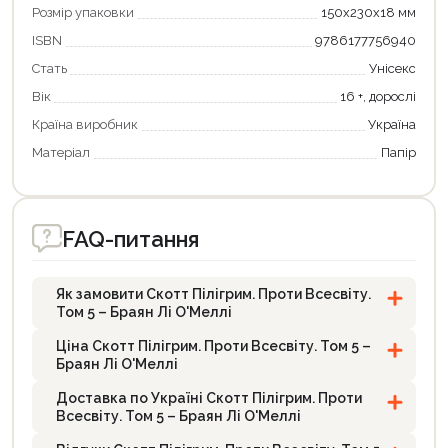
Розмір упаковки
150x230x18 мм
ISBN
9786177756940
Стать
Унісекс
Вік
16 +, дорослі
Країна виробник
Україна
Матеріал
Папір
FAQ-питання
Як замовити Скотт Пілігрим. Проти Всесвіту.
Том 5 – Браян Лі О'Меллі
Ціна Скотт Пілігрим. Проти Всесвіту. Том 5 –
Браян Лі О'Меллі
Доставка по Україні Скотт Пілігрим. Проти
Всесвіту. Том 5 – Браян Лі О'Меллі