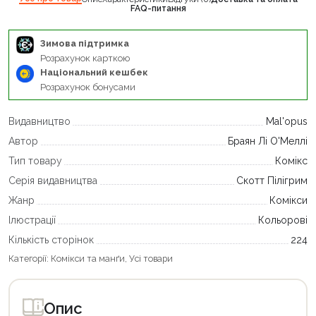
FAQ-питання
Зимова підтримка
Розрахунок карткою
Національний кешбек
Розрахунок бонусами
Видавництво
Mal'opus
Автор
Браян Лі О'Меллі
Тип товару
Комікс
Серія видавництва
Скотт Пілігрим
Жанр
Комікси
Ілюстрації
Кольорові
Кількість сторінок
224
Категорії:
Комікси та манґи
,
Усі товари
Опис