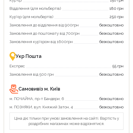
Кур'єр
150 грн
щоб
«Національний
зекономити
кешбек»
Відділення (для мольбертів)
180 грн
та
та
отримати
отримуйте
Кур'єр (для мольбертів)
250 грн
додаткові
вигідне
Замовлення до відділення від 900грн
безкоштовно
переваги!
повернення
Купити
коштів!
Замовлення до поштомату від 700грн
безкоштовно
картою
Економте
єКнига
більше
Замовлення кур'єром від 1600грн
безкоштовно
–
разом
це
із
зручно
державною
Укр Пошта
та
підтримкою!
вигідно!
Експрес
55 грн
Замовлення від 500 грн
безкоштовно
Самовивіз м. Київ
м. ПОЧАЙНА, пр-т Бандери, 6
безкоштовно
м. ПОЗНЯКИ, вул. Княжий Затон, 4
безкоштовно
Ціна діє тільки при умові замовлення на сайті. Вартість у
Продовжити покупки
роздрібних магазинах може відрізнятися.