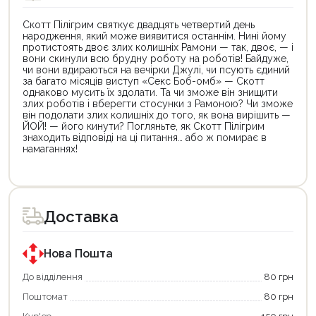
Скотт Пілігрим святкує двадцять четвертий день
народження, який може виявитися останнім. Нині йому
протистоять двоє злих колишніх Рамони — так, двоє, — і
вони скинули всю брудну роботу на роботів! Байдуже,
чи вони вдираються на вечірки Джулі, чи псують єдиний
за багато місяців виступ «Секс Боб-омб» — Скотт
однаково мусить їх здолати. Та чи зможе він знищити
злих роботів і вберегти стосунки з Рамоною? Чи зможе
він подолати злих колишніх до того, як вона вирішить —
ЙОЙ! — його кинути? Погляньте, як Скотт Пілігрим
знаходить відповіді на ці питання… або ж помирає в
намаганнях!
Цей
Цей
товар
товар
доступний
доступний
для
для
Доставка
покупки
покупки
за
за
державною
державною
програмою
програмою
Нова Пошта
єКнига.
«Національний
Використовуйте
кешбек».
До відділення
80 грн
свою
Оплачуйте
Поштомат
80 грн
карту
покупку
єКнига,
картою