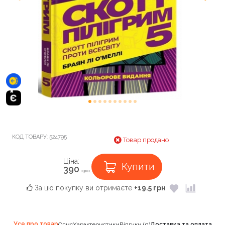
КОД ТОВАРУ:
524795
Товар продано
Ціна:
Купити
390
грн.
За цю покупку ви отримаєте
+19.5 грн
Усе про товар
Опис
Характеристики
Відгуки (0)
Доставка та оплата