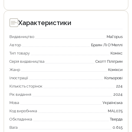
Оформити замовлення
Характеристики
Видавництво
Mal'opus
Автор
Браян Лі О'Меллі
Тип товару
Комікс
Серія видавництва
Скотт Пілігрим
Жанр
Комікси
Ілюстрації
Кольорові
Кількість сторінок
224
Рік видання
2024
Мова
Українська
Код виробника
MAL075
Обкладинка
Тверда
Вага
0.615